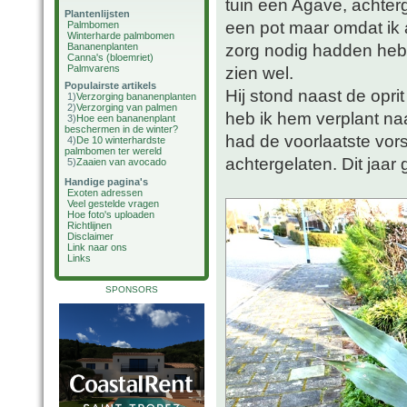
tuin een Agave, achterg
Plantenlijsten
een pot maar omdat ik 
Palmbomen
Winterharde palmbomen
zorg nodig hadden heb 
Bananenplanten
Canna's (bloemriet)
Palmvarens
zien wel.
Populairste artikels
Hij stond naast de opri
1)
Verzorging bananenplanten
2)
Verzorging van palmen
heb ik hem verplant naar
3)
Hoe een bananenplant
beschermen in de winter?
had de voorlaatste vors
4)
De 10 winterhardste
palmbomen ter wereld
achtergelaten. Dit jaar
5)
Zaaien van avocado
Handige pagina's
Exoten adressen
Veel gestelde vragen
Hoe foto's uploaden
Richtlijnen
Disclaimer
Link naar ons
Links
SPONSORS