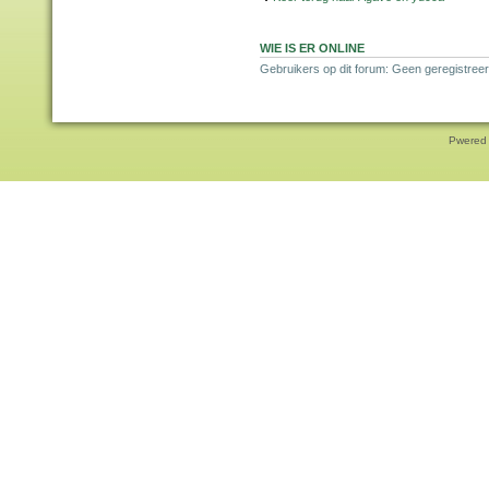
WIE IS ER ONLINE
Gebruikers op dit forum: Geen geregistreer
Pwered