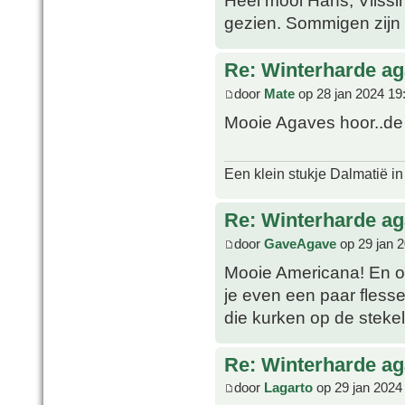
Heel mooi Hans, Vlissi
gezien. Sommigen zijn a
Re: Winterharde a
door
Mate
op 28 jan 2024 19
Mooie Agaves hoor..de 
Een klein stukje Dalmatië in
Re: Winterharde a
door
GaveAgave
op 29 jan 
Mooie Americana! En o
je even een paar flesse
die kurken op de stekels
Re: Winterharde a
door
Lagarto
op 29 jan 2024