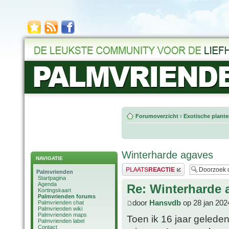
Forumoverzicht
‹
Exotische plant
Winterharde agaves
NAVIGATIE
Plaats een reactie
Palmvrienden
Startpagina
Agenda
Re: Winterharde 
Kortingskaart
Palmvrienden forums
door
Hansvdb
op 28 jan 202
Palmvrienden chat
Palmvrienden wiki
Palmvrienden maps
Toen ik 16 jaar gelede
Palmvrienden label
Contact