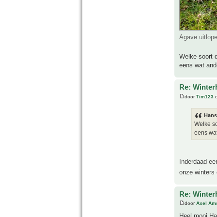
Agave uitlop
Welke soort d
eens wat ande
Re: Winter
door
Tim123
o
Hans
Welke so
eens wat
Inderdaad een
onze winters 
Re: Winter
door
Axel Am
Heel mooi Han