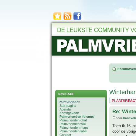
Forumoverz
Winterha
NAVIGATIE
Plaats een reactie
Palmvrienden
Startpagina
Agenda
Re: Winte
Kortingskaart
Palmvrienden forums
door
Hansvdb
Palmvrienden chat
Palmvrienden wiki
Toen ik 16 ja
Palmvrienden maps
door de vorig
Palmvrienden label
Contact