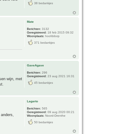
38 bedankjes
Mate
Berichten:
3132
Geregistreerd:
18 feb 2015 09:32
Woonplaats:
hoofddorp
371 bedankjes
GaveAgave
Berichten:
296
Geregistreerd:
23 aug 2021 16:31
sen wijn, met
45 bedankjes
st.
Lagarto
Berichten:
565
Geregistreerd:
09 aug 2020 00:21
l anders,
Woonplaats:
Noord-Drenthe
50 bedankjes