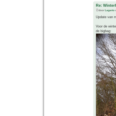
Re: Winter
door
Lagarto
o
Update van m
Voor de winte
de bigbag: