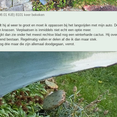
98.01 KiB) 8101 keer bekeken
dt hij al weer te groot en moet ik oppassen bij het langsrijden met mijn auto. D
krassen. Verplaatsen is inmiddels niet echt een optie meer.
ijkt dan zie onder het meest rechtse blad nog een winterharde cactus. Hij over
jnend bestaan. Regelmatig vallen er delen af die ik dan maar stek.
og drie maar die zijn allemaal doodgegaan, verrot.