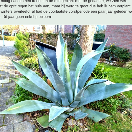
 nodig hadden heb ik hem in de tuin geplant met de gedachte, we zien wel.
st de oprit tegen het huis aan, maar hij werd te groot dus heb ik hem verplant 
e winters overleefd, al had de voorlaatste vorstperiode een paar jaar geleden w
. Dit jaar geen enkel probleem: