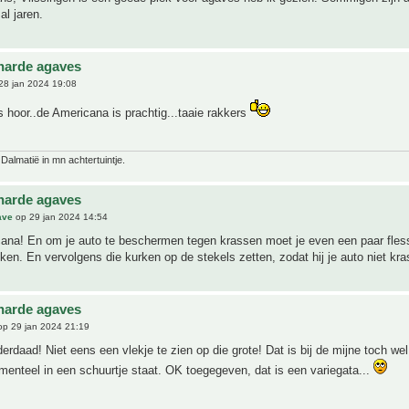
al jaren.
harde agaves
28 jan 2024 19:08
hoor..de Americana is prachtig...taaie rakkers
 Dalmatië in mn achtertuintje.
harde agaves
ave
op 29 jan 2024 14:54
ana! En om je auto te beschermen tegen krassen moet je even een paar fles
nken. En vervolgens die kurken op de stekels zetten, zodat hij je auto niet kra
harde agaves
p 29 jan 2024 21:19
derdaad! Niet eens een vlekje te zien op die grote! Dat is bij de mijne toch we
omenteel in een schuurtje staat. OK toegegeven, dat is een variegata...