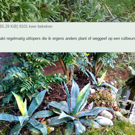
165.29 KiB) 8101 keer bekeken
t regelmatig uitlopers die ik ergens anders plant of weggeef op een ruilbeur