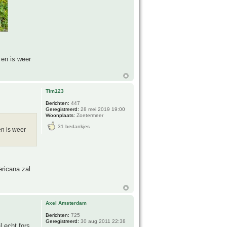
 en is weer
Tim123
Berichten:
447
Geregistreerd:
28 mei 2019 19:00
Woonplaats:
Zoetermeer
31 bedankjes
en is weer
ericana zal
Axel Amsterdam
Berichten:
725
Geregistreerd:
30 aug 2011 22:38
 echt fors