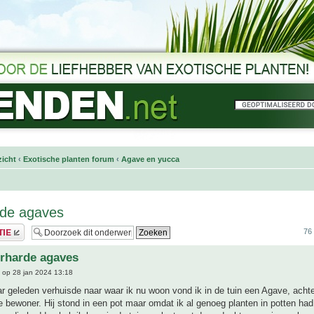
icht
‹
Exotische planten forum
‹
Agave en yucca
rde agaves
76 
rharde agaves
op 28 jan 2024 13:18
ar geleden verhuisde naar waar ik nu woon vond ik in de tuin een Agave, acht
e bewoner. Hij stond in een pot maar omdat ik al genoeg planten in potten had