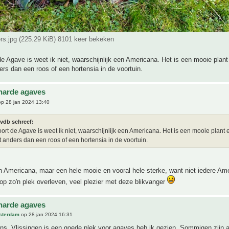
ers.jpg (225.29 KiB) 8101 keer bekeken
e Agave is weet ik niet, waarschijnlijk een Americana. Het is een mooie plant
rs dan een roos of een hortensia in de voortuin.
harde agaves
p 28 jan 2024 13:40
vdb schreef:
ort de Agave is weet ik niet, waarschijnlijk een Americana. Het is een mooie plant 
 anders dan een roos of een hortensia in de voortuin.
 Americana, maar een hele mooie en vooral hele sterke, want niet iedere Am
op zo'n plek overleven, veel plezier met deze blikvanger
harde agaves
sterdam
op 28 jan 2024 16:31
s, Vlissingen is een goede plek voor agaves heb ik gezien. Sommigen zijn al