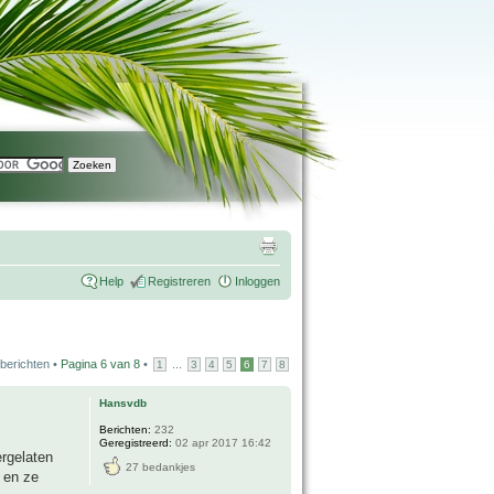
Help
Registreren
Inloggen
berichten •
Pagina
6
van
8
•
...
1
3
4
5
6
7
8
Hansvdb
Berichten:
232
Geregistreerd:
02 apr 2017 16:42
ergelaten
27 bedankjes
 en ze