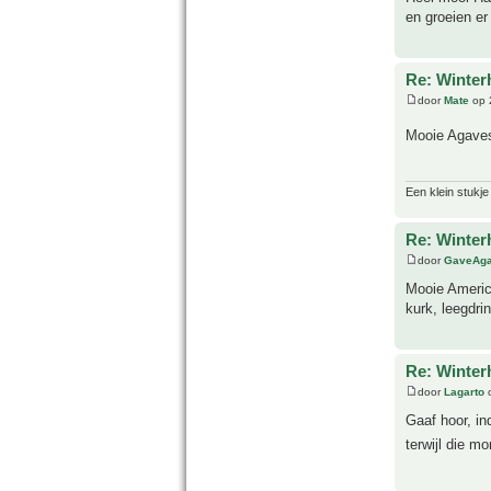
en groeien er 
Re: Winter
door
Mate
op 
Mooie Agaves 
Een klein stukje
Re: Winter
door
GaveAg
Mooie Americ
kurk, leegdri
Re: Winter
door
Lagarto
o
Gaaf hoor, in
terwijl die m