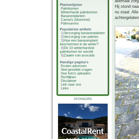
allemaal zorg
Plantenlijsten
Hij stond naa
Palmbomen
nu staat. All
Winterharde palmbomen
Bananenplanten
achtergelaten
Canna's (bloemriet)
Palmvarens
Populairste artikels
1)
Verzorging bananenplanten
2)
Verzorging van palmen
3)
Hoe een bananenplant
beschermen in de winter?
4)
De 10 winterhardste
palmbomen ter wereld
5)
Zaaien van avocado
Handige pagina's
Exoten adressen
Veel gestelde vragen
Hoe foto's uploaden
Richtlijnen
Disclaimer
Link naar ons
Links
SPONSORS