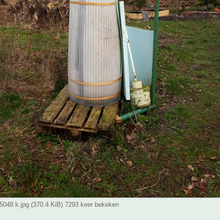
048 k.jpg (370.4 KiB) 7293 keer bekeken