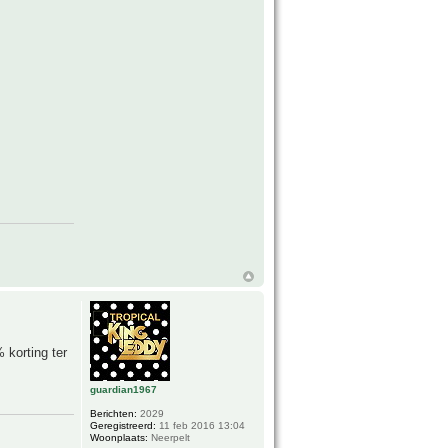
 korting ter
guardian1967
Berichten:
2029
Geregistreerd:
11 feb 2016 13:04
Woonplaats:
Neerpelt