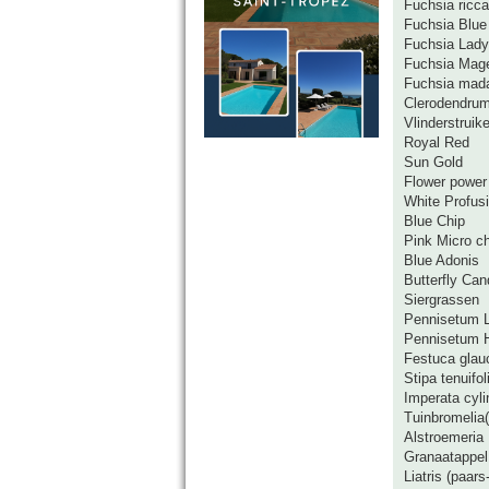
Fuchsia ricca
Fuchsia Blue
Fuchsia Lady
Fuchsia Magel
Fuchsia mad
Clerodendru
Vlinderstruik
Royal Red
Sun Gold
Flower power
White Profus
Blue Chip
Pink Micro ch
Blue Adonis
Butterfly Cand
Siergrassen
Pennisetum L
Pennisetum 
Festuca glau
Stipa tenuifol
Imperata cyl
Tuinbromelia(
Alstroemeria
Granaatappel
Liatris (paars