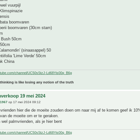
wel vuurpijl
Klimspinazie
ensis
lbata boomvaren
erii boomvaren (30cm stam)
cm
n Bush 50cm
 50cm
'Calamondin' (sinaasappel) 50
ntiifolia 'Lime Verde' 50cm
nk China
utube.com/channel/UC50sStzJ-Ld68Yis00q_B6g
 thinking is like losing any notion of the truth
nverkoop 19 mei 2024
n1967
op 17 mei 2024 09:12
vrienden hier die de moeite zouden doen om naar mij af te komen geef ik 10%
van de moeite om er te geraken.
wel palmvrienden, als je hier bent
utube.com/channel/UC50sStzJ-Ld68Yis00q_B6g