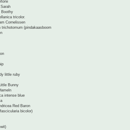
rtonii
 Sarah
 Boothy
lanica tricolor.
am Cornelissen
m trichotomum (pindakaasboom
en
ion
ip
y little ruby
ittle Bunny
Hameln
ca intense blue
ia
indricea Red Baron
fascicularia bicolor)
-wit)