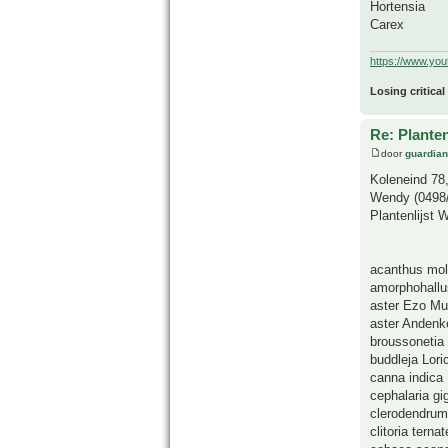
Hortensia
Carex
https://www.yo
Losing critical
Re: Plante
door
guardia
Koleneind 78
Wendy (0498/
Plantenlijst 
acanthus mol
amorphohallu
aster Ezo Mu
aster Andenk
broussonetia 
buddleja Lori
canna indica
cephalaria gi
clerodendrum
clitoria terna