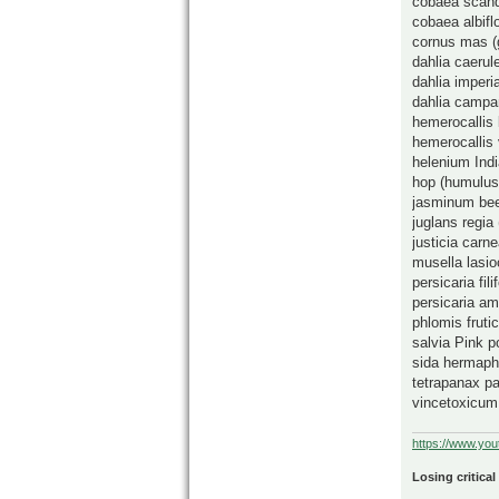
cobaea scan
cobaea albifl
cornus mas (g
dahlia caeru
dahlia imperi
dahlia campa
hemerocallis 
hemerocallis 
helenium Ind
hop (humulus
jasminum be
juglans regia
justicia carn
musella lasi
persicaria fili
persicaria am
phlomis fruti
salvia Pink p
sida hermaph
tetrapanax pa
vincetoxicum
https://www.yo
Losing critical