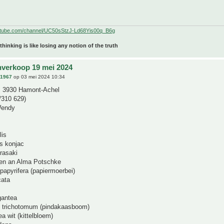
utube.com/channel/UC50sStzJ-Ld68Yis00q_B6g
 thinking is like losing any notion of the truth
nverkoop 19 mei 2024
n1967
op 03 mei 2024 10:34
, 3930 Hamont-Achel
310 629)
Wendy
lis
s konjac
rasaki
en an Alma Potschke
papyrifera (papiermoerbei)
cata
gantea
 trichotomum (pindakaasboom)
tea wit (kittelbloem)