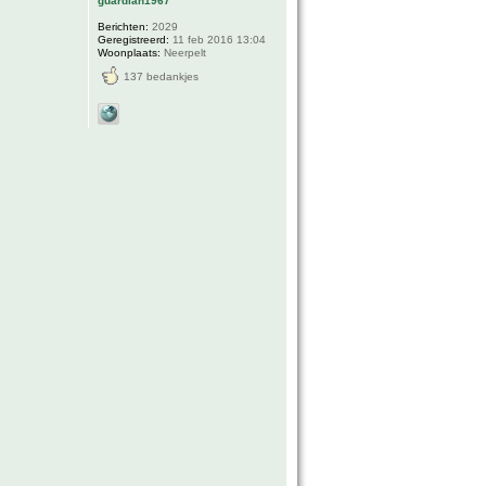
guardian1967
Berichten:
2029
Geregistreerd:
11 feb 2016 13:04
Woonplaats:
Neerpelt
137 bedankjes