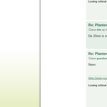
Losing critical
Re: Plante
door
Alte
op 1
De 20ste is e
Re: Plante
door
guardia
Neen
https://www.yo
Losing critical