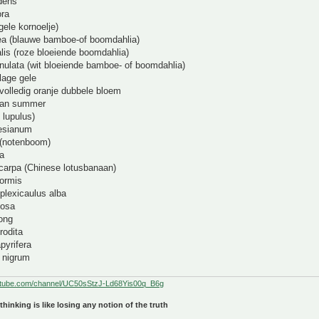
dens
ora
ele kornoelje)
lea (blauwe bamboe-of boomdahlia)
alis (roze bloeiende boomdahlia)
nulata (wit bloeiende bamboe- of boomdahlia)
lage gele
volledig oranje dubbele bloem
ian summer
 lupulus)
esianum
 (notenboom)
ea
ocarpa (Chinese lotusbanaan)
formis
plexicaulus alba
cosa
ong
rodita
pyrifera
 nigrum
utube.com/channel/UC50sStzJ-Ld68Yis00q_B6g
 thinking is like losing any notion of the truth