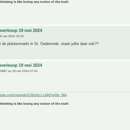
 thinking is like losing any notion of the truth
nverkoop 19 mei 2024
8 mei 2024 16:55
r de plantenmarkt in St. Oedenrode, staan jullie daar ook??
nverkoop 19 mei 2024
n1967
op 19 mei 2024 07:42
utube.com/channel/UC50sStzJ-Ld68Yis00q_B6g
 thinking is like losing any notion of the truth