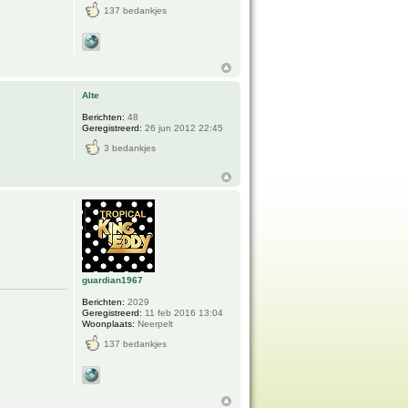
137 bedankjes
Alte
Berichten:
48
Geregistreerd:
26 jun 2012 22:45
3 bedankjes
guardian1967
Berichten:
2029
Geregistreerd:
11 feb 2016 13:04
Woonplaats:
Neerpelt
137 bedankjes