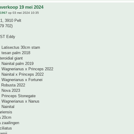
nverkoop 19 mei 2024
n1967
op 03 mei 2024 10:35
1, 3910 Pelt
79 702)
ST Eddy
 Latisectus 30cm stam
 tesan palm 2018
eroidial giant
 Nainital palm 2019
 Wagnerianus x Princeps 2022
 Nainital x Princeps 2022
 Wagnerianus x Fortunei
 Robusta 2022
s Nova 2023
 Princeps Stonegate
s Wagnerianus x Nanus
Nainital
riensis
a 20cm
 zaailingen
ciliatus
amii