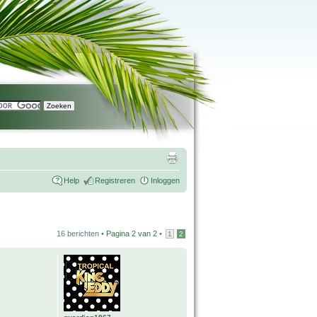
Help
Registreren
Inloggen
16 berichten •
Pagina
2
van
2
•
1
2