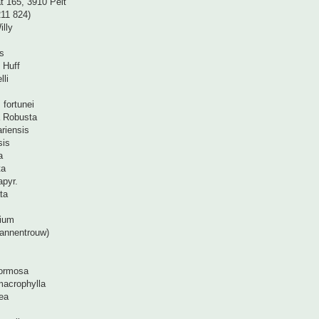
t 165, 3910 Pelt
211 824)
illy
s
 Huff
li
fortunei
 Robusta
riensis
sis
a
ta
apyr.
ta
nium
annentrouw)
formosa
macrophylla
ea