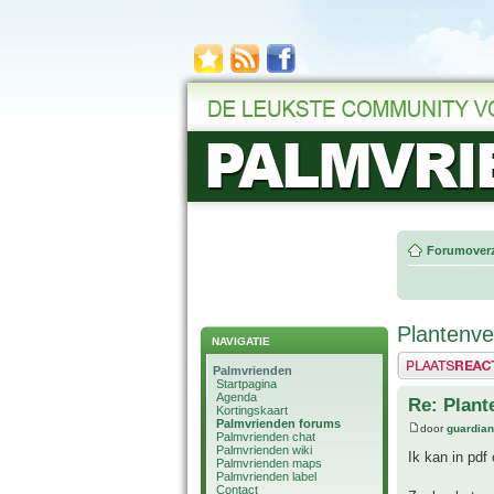
Forumoverz
Plantenve
NAVIGATIE
Plaats een reactie
Palmvrienden
Startpagina
Agenda
Re: Plant
Kortingskaart
Palmvrienden forums
door
guardia
Palmvrienden chat
Palmvrienden wiki
Ik kan in pdf 
Palmvrienden maps
Palmvrienden label
Contact