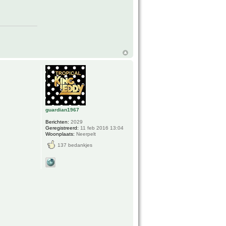
guardian1967
Berichten:
2029
Geregistreerd:
11 feb 2016 13:04
Woonplaats:
Neerpelt
137 bedankjes