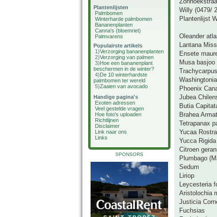
Zonhoekstraa
Plantenlijsten
Willy (0479/ 
Palmbomen
Plantenlijst W
Winterharde palmbomen
Bananenplanten
Canna's (bloemriet)
Oleander atla
Palmvarens
Lantana Miss
Populairste artikels
1)
Verzorging bananenplanten
Ensete maurel
2)
Verzorging van palmen
Musa basjoo
3)
Hoe een bananenplant
beschermen in de winter?
Trachycarpus 
4)
De 10 winterhardste
Washingtonia
palmbomen ter wereld
5)
Zaaien van avocado
Phoenix Cana
Jubea Chilen
Handige pagina's
Exoten adressen
Butia Capitat
Veel gestelde vragen
Brahea Arma
Hoe foto's uploaden
Richtlijnen
Tetrapanax p
Disclaimer
Yucaa Rostra
Link naar ons
Links
Yucca Rigida
Citroen gera
SPONSORS
Plumbago (M
Sedum
Liriop
Leycesteria 
Aristolochia 
Justicia Corn
Fuchsias