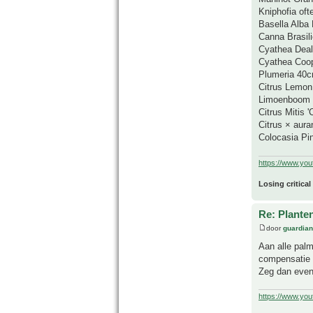
Kniphofia ofte
Basella Alba 
Canna Brasili
Cyathea Dea
Cyathea Coop
Plumeria 40
Citrus Lemo
Limoenboom
Citrus Mitis 
Citrus × aura
Colocasia Pi
https://www.yo
Losing critical
Re: Plante
door
guardia
Aan alle palm
compensatie 
Zeg dan even 
https://www.yo