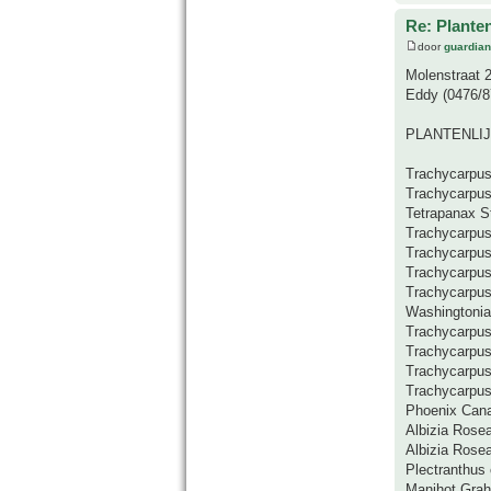
Re: Plante
door
guardia
Molenstraat 2
Eddy (0476/8
PLANTENLIJ
Trachycarpus
Trachycarpus
Tetrapanax St
Trachycarpus
Trachycarpus
Trachycarpus
Trachycarpus
Washingtonia
Trachycarpu
Trachycarpus
Trachycarpu
Trachycarpus 
Phoenix Cana
Albizia Rose
Albizia Rosea
Plectranthus 
Manihot Grah