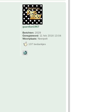
guardian1967
Berichten:
2029
Geregistreerd:
11 feb 2016 13:04
Woonplaats:
Neerpelt
137 bedankjes