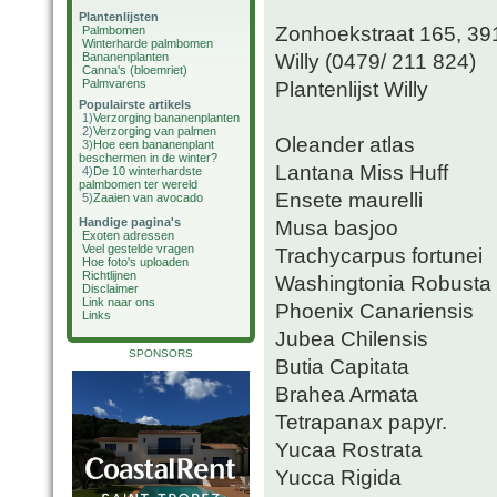
Plantenlijsten
Zonhoekstraat 165, 39
Palmbomen
Winterharde palmbomen
Willy (0479/ 211 824)
Bananenplanten
Canna's (bloemriet)
Palmvarens
Plantenlijst Willy
Populairste artikels
1)
Verzorging bananenplanten
2)
Verzorging van palmen
Oleander atlas
3)
Hoe een bananenplant
beschermen in de winter?
Lantana Miss Huff
4)
De 10 winterhardste
palmbomen ter wereld
Ensete maurelli
5)
Zaaien van avocado
Handige pagina's
Musa basjoo
Exoten adressen
Veel gestelde vragen
Trachycarpus fortunei
Hoe foto's uploaden
Richtlijnen
Washingtonia Robusta
Disclaimer
Link naar ons
Phoenix Canariensis
Links
Jubea Chilensis
SPONSORS
Butia Capitata
Brahea Armata
Tetrapanax papyr.
Yucaa Rostrata
Yucca Rigida