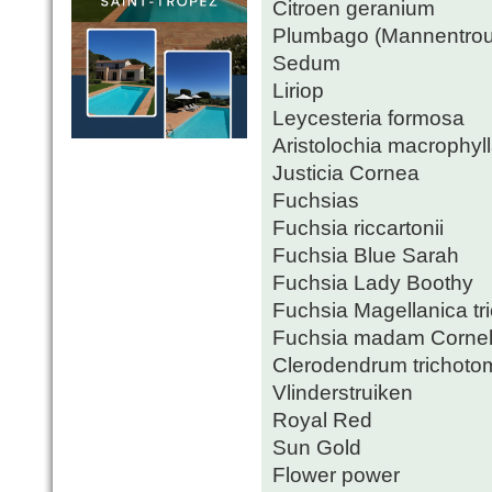
Citroen geranium
Plumbago (Mannentro
Sedum
Liriop
Leycesteria formosa
Aristolochia macrophyl
Justicia Cornea
Fuchsias
Fuchsia riccartonii
Fuchsia Blue Sarah
Fuchsia Lady Boothy
Fuchsia Magellanica tri
Fuchsia madam Cornel
Clerodendrum trichot
Vlinderstruiken
Royal Red
Sun Gold
Flower power