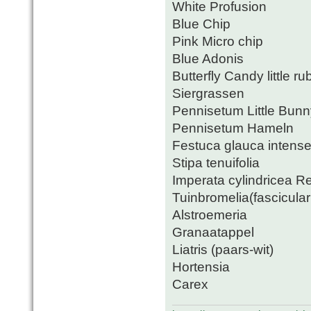
White Profusion
Blue Chip
Pink Micro chip
Blue Adonis
Butterfly Candy little ru
Siergrassen
Pennisetum Little Bunn
Pennisetum Hameln
Festuca glauca intense
Stipa tenuifolia
Imperata cylindricea R
Tuinbromelia(fasciculari
Alstroemeria
Granaatappel
Liatris (paars-wit)
Hortensia
Carex