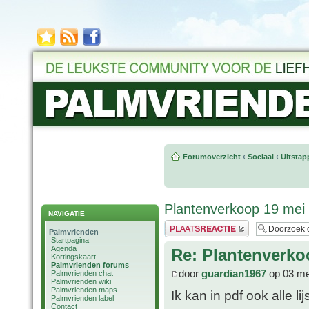
Forumoverzicht
‹
Sociaal
‹
Uitstap
Plantenverkoop 19 mei
NAVIGATIE
Plaats een reactie
Palmvrienden
Startpagina
Agenda
Re: Plantenverko
Kortingskaart
Palmvrienden forums
door
guardian1967
op 03 me
Palmvrienden chat
Palmvrienden wiki
Palmvrienden maps
Ik kan in pdf ook alle l
Palmvrienden label
Contact