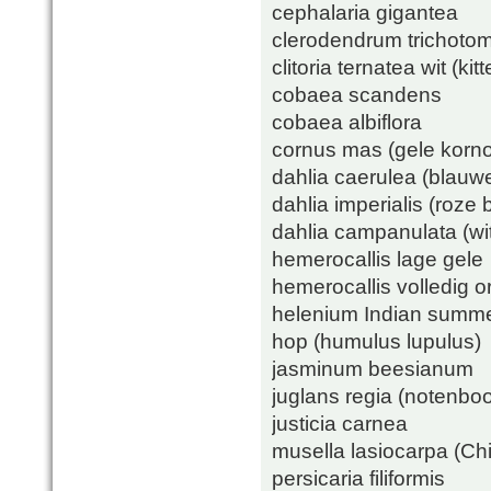
cephalaria gigantea
clerodendrum trichot
clitoria ternatea wit (kit
cobaea scandens
cobaea albiflora
cornus mas (gele korno
dahlia caerulea (blau
dahlia imperialis (roze
dahlia campanulata (wi
hemerocallis lage gele
hemerocallis volledig 
helenium Indian summ
hop (humulus lupulus)
jasminum beesianum
juglans regia (notenbo
justicia carnea
musella lasiocarpa (Ch
persicaria filiformis