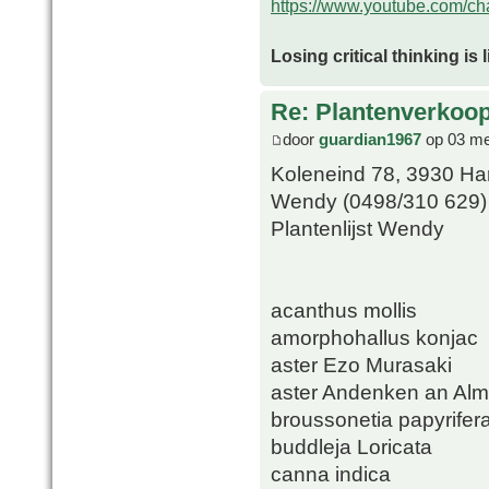
https://www.youtube.com/
Losing critical thinking is 
Re: Plantenverkoop
door
guardian1967
op 03 me
Koleneind 78, 3930 H
Wendy (0498/310 629)
Plantenlijst Wendy
acanthus mollis
amorphohallus konjac
aster Ezo Murasaki
aster Andenken an Al
broussonetia papyrifer
buddleja Loricata
canna indica