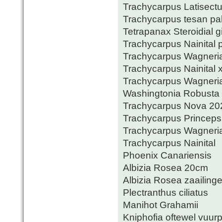
Trachycarpus Latisect
Trachycarpus tesan p
Tetrapanax Steroidial g
Trachycarpus Nainital
Trachycarpus Wagneri
Trachycarpus Nainital 
Trachycarpus Wagneria
Washingtonia Robusta
Trachycarpus Nova 20
Trachycarpus Princeps
Trachycarpus Wagneri
Trachycarpus Nainital
Phoenix Canariensis
Albizia Rosea 20cm
Albizia Rosea zaailing
Plectranthus ciliatus
Manihot Grahamii
Kniphofia oftewel vuurpi