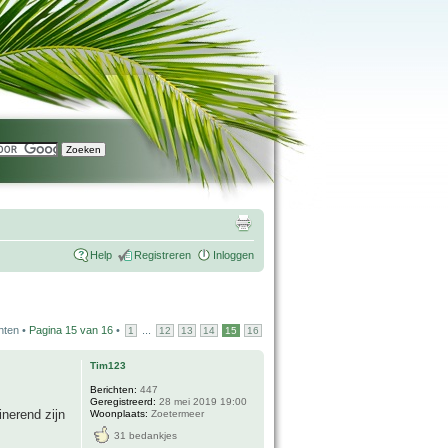
Help
Registreren
Inloggen
hten •
Pagina
15
van
16
•
...
1
12
13
14
15
16
Tim123
Berichten:
447
Geregistreerd:
28 mei 2019 19:00
inerend zijn
Woonplaats:
Zoetermeer
31 bedankjes