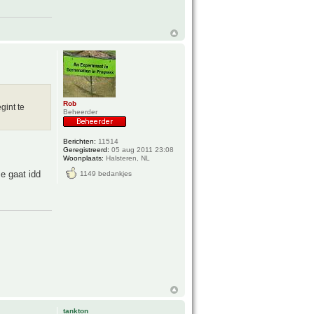
Rob
gint te
Beheerder
Berichten:
11514
Geregistreerd:
05 aug 2011 23:08
Woonplaats:
Halsteren, NL
e gaat idd
1149 bedankjes
tankton