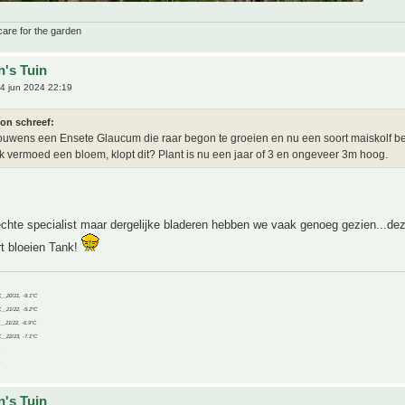
care for the garden
n's Tuin
4 jun 2024 22:19
ton schreef:
rouwens een Ensete Glaucum die raar begon te groeien en nu een soort maiskolf be
k vermoed een bloem, klopt dit? Plant is nu een jaar of 3 en ongeveer 3m hoog.
chte specialist maar dergelijke bladeren hebben we vaak genoeg gezien...dez
t bloeien Tank!
C__20/21, -9.1°C
C__21/22, -5.2°C
C__21/22, -6.9°C
C__22/23, -7.1°C
n's Tuin