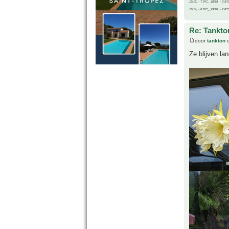
12/13, - 7.9°C__18/19, - 7.5°C
13/14, - 0.8°C__19/20, - 2.8°C
Re: Tankto
door
tankton
o
Ze blijven la