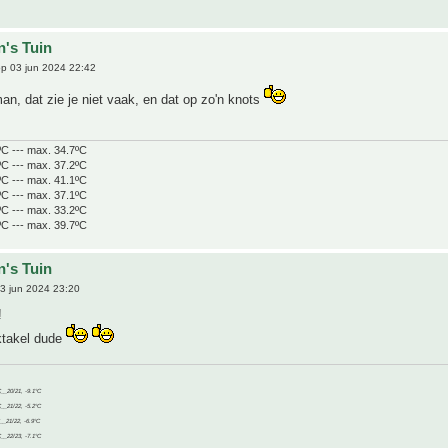
n's Tuin
p 03 jun 2024 22:42
n, dat zie je niet vaak, en dat op zo'n knots
ºC --- max. 34.7ºC
ºC --- max. 37.2ºC
ºC --- max. 41.1ºC
ºC --- max. 37.1ºC
ºC --- max. 33.2ºC
ºC --- max. 39.7ºC
n's Tuin
3 jun 2024 23:20
!
ktakel dude
C__20/21, -9.1°C
C__21/22, -5.2°C
C__21/22, -6.9°C
C__22/23, -7.1°C