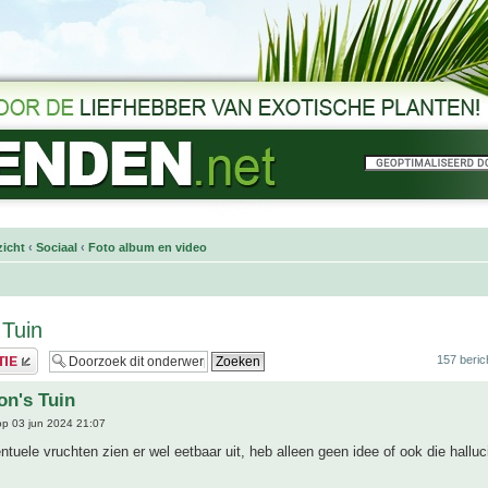
icht
‹
Sociaal
‹
Foto album en video
 Tuin
157 beric
on's Tuin
p 03 jun 2024 21:07
ntuele vruchten zien er wel eetbaar uit, heb alleen geen idee of ook die halluc