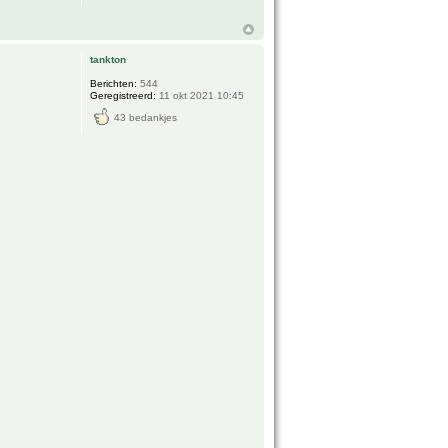
tankton
Berichten:
544
Geregistreerd:
11 okt 2021 10:45
43 bedankjes