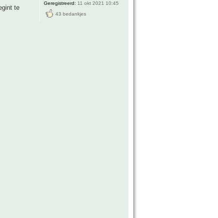
Geregistreerd:
11 okt 2021 10:45
gint te
43 bedankjes