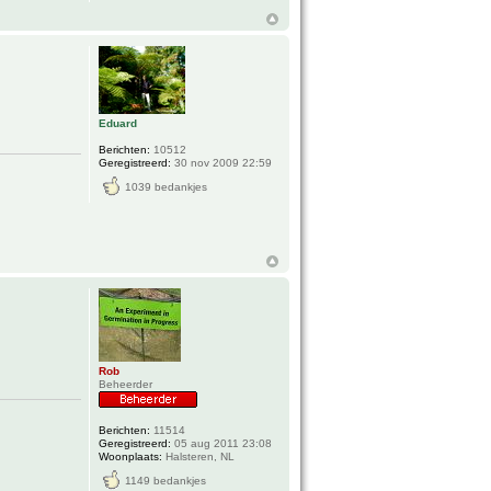
Eduard
Berichten:
10512
Geregistreerd:
30 nov 2009 22:59
1039 bedankjes
Rob
Beheerder
Berichten:
11514
Geregistreerd:
05 aug 2011 23:08
Woonplaats:
Halsteren, NL
1149 bedankjes