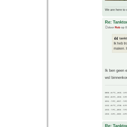
We are here to 
Re: Tankto
door
Rob
op 0
tank
Ik heb t
maken. I
Ik ben geen e
wsl binnenkor
08/09, -14.7°C__14/15, - 3.6°
09/10, -10.0°C__15/16, - 5.9°
10/11, - 7.9°C__16/17, - 7.9°
11/12, -14.7°C__17/18, - 8.3°
12/13, - 7.9°C__18/19, - 7.5°C
13/14, - 0.8°C__19/20, - 2.8°C
Re: Tankto