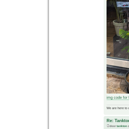
img code for
We are here to 
Re: Tankto
door
tankton
o