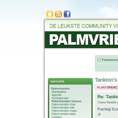
Forumoverz
Tankton's
NAVIGATIE
Plaats een reactie
Palmvrienden
Startpagina
Agenda
Re: Tankt
Kortingskaart
Palmvrienden forums
door
Tim123
o
Palmvrienden chat
Palmvrienden wiki
Prachtig! Eve
Palmvrienden maps
:p
Palmvrienden label
Contact