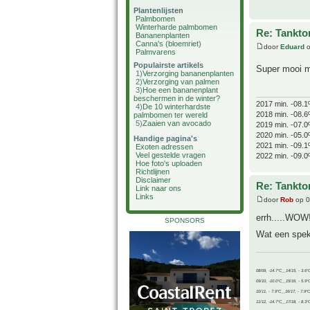
Plantenlijsten
Palmbomen
Winterharde palmbomen
Re: Tankto
Bananenplanten
Canna's (bloemriet)
door
Eduard
o
Palmvarens
Populairste artikels
Super mooi ma
1)
Verzorging bananenplanten
2)
Verzorging van palmen
3)
Hoe een bananenplant
beschermen in de winter?
2017 min. -08.1
4)
De 10 winterhardste
2018 min. -08.6
palmbomen ter wereld
5)
Zaaien van avocado
2019 min. -07.0
2020 min. -05.0
Handige pagina's
2021 min. -09.1
Exoten adressen
Veel gestelde vragen
2022 min. -09.0
Hoe foto's uploaden
Richtlijnen
Disclaimer
Re: Tankto
Link naar ons
Links
door
Rob
op 0
errh.....WOW
SPONSORS
Wat een spe
08/09, -14.7°C__14/15, - 3.6°
09/10, -10.0°C__15/16, - 5.9°
10/11, - 7.9°C__16/17, - 7.9°
11/12, -14.7°C__17/18, - 8.3°