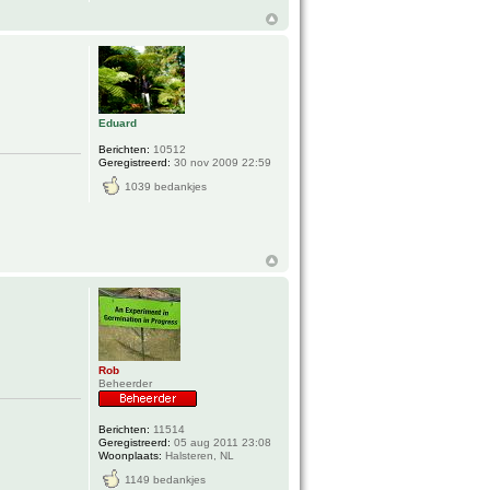
Eduard
Berichten:
10512
Geregistreerd:
30 nov 2009 22:59
1039 bedankjes
Rob
Beheerder
Berichten:
11514
Geregistreerd:
05 aug 2011 23:08
Woonplaats:
Halsteren, NL
1149 bedankjes