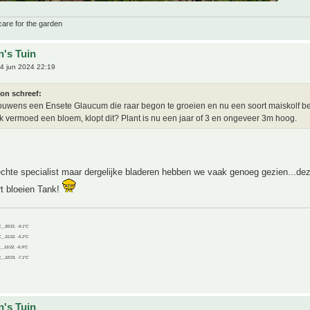
care for the garden
n's Tuin
4 jun 2024 22:19
ton schreef:
rouwens een Ensete Glaucum die raar begon te groeien en nu een soort maiskolf be
k vermoed een bloem, klopt dit? Plant is nu een jaar of 3 en ongeveer 3m hoog.
chte specialist maar dergelijke bladeren hebben we vaak genoeg gezien...dez
t bloeien Tank!
C__20/21, -9.1°C
C__21/22, -5.2°C
C__21/22, -6.9°C
C__22/23, -7.1°C
n's Tuin