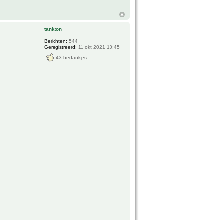
tankton
Berichten:
544
Geregistreerd:
11 okt 2021 10:45
43 bedankjes