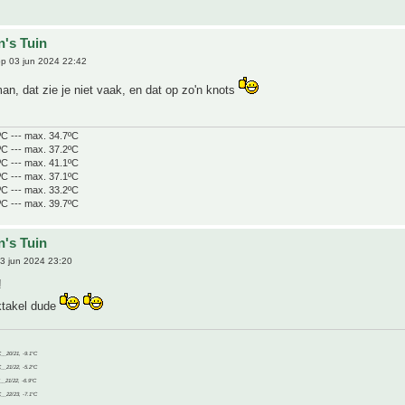
n's Tuin
p 03 jun 2024 22:42
n, dat zie je niet vaak, en dat op zo'n knots
ºC --- max. 34.7ºC
ºC --- max. 37.2ºC
ºC --- max. 41.1ºC
ºC --- max. 37.1ºC
ºC --- max. 33.2ºC
ºC --- max. 39.7ºC
n's Tuin
3 jun 2024 23:20
!
ktakel dude
C__20/21, -9.1°C
C__21/22, -5.2°C
C__21/22, -6.9°C
C__22/23, -7.1°C