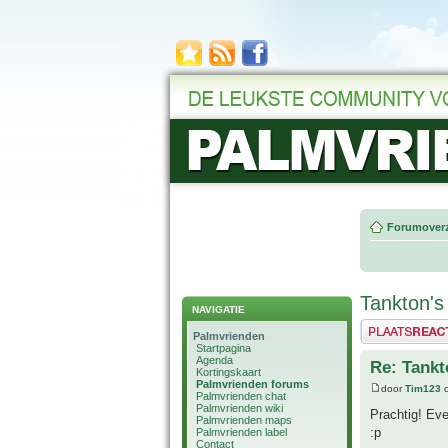
Forumoverz
Tankton's
NAVIGATIE
Plaats een reactie
Palmvrienden
Startpagina
Agenda
Re: Tankt
Kortingskaart
Palmvrienden forums
door
Tim123
o
Palmvrienden chat
Palmvrienden wiki
Prachtig! Eve
Palmvrienden maps
:p
Palmvrienden label
Contact