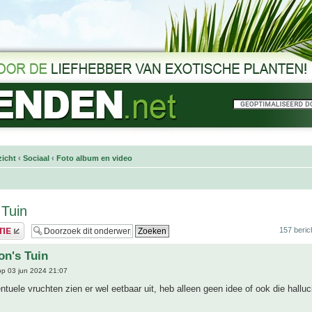
icht
‹
Sociaal
‹
Foto album en video
 Tuin
157 beric
on's Tuin
p 03 jun 2024 21:07
ntuele vruchten zien er wel eetbaar uit, heb alleen geen idee of ook die halluc