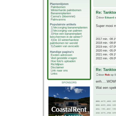
Plantenlijsten
Palmbomen
Winterharde palmbomen
Re: Tankto
Bananenplanten
Canna's (bloemriet)
door
Eduard
o
Palmvarens
Populairste artikels
Super mooi ma
1)
Verzorging bananenplanten
2)
Verzorging van palmen
3)
Hoe een bananenplant
beschermen in de winter?
2017 min. -08.1
4)
De 10 winterhardste
2018 min. -08.6
palmbomen ter wereld
5)
Zaaien van avocado
2019 min. -07.0
2020 min. -05.0
Handige pagina's
2021 min. -09.1
Exoten adressen
Veel gestelde vragen
2022 min. -09.0
Hoe foto's uploaden
Richtlijnen
Disclaimer
Re: Tankto
Link naar ons
Links
door
Rob
op 0
errh.....WOW
SPONSORS
Wat een spe
08/09, -14.7°C__14/15, - 3.6°
09/10, -10.0°C__15/16, - 5.9°
10/11, - 7.9°C__16/17, - 7.9°
11/12, -14.7°C__17/18, - 8.3°