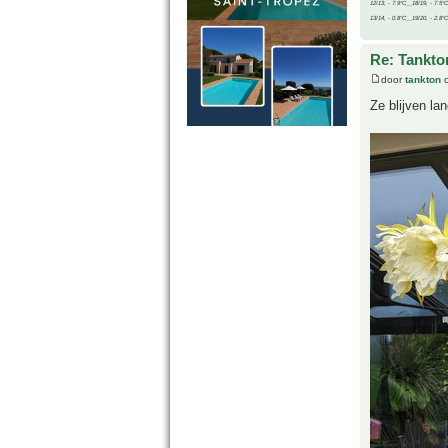
12/13, - 7.9°C__18/19, - 7.5°C
13/14, - 0.8°C__19/20, - 2.8°C
Re: Tankto
door
tankton
o
Ze blijven la