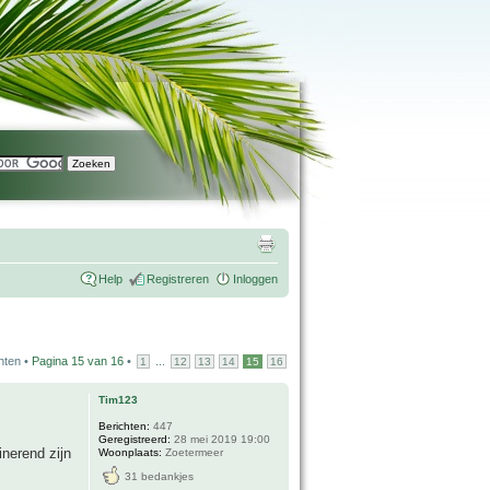
Help
Registreren
Inloggen
hten •
Pagina
15
van
16
•
...
1
12
13
14
15
16
Tim123
Berichten:
447
Geregistreerd:
28 mei 2019 19:00
inerend zijn
Woonplaats:
Zoetermeer
31 bedankjes