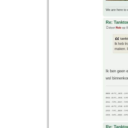
We are here to 
Re: Tankto
door
Rob
op 0
tank
Ik heb t
maken. I
Ik ben geen e
wsl binnenkor
08/09, -14.7°C__14/15, - 3.6°
09/10, -10.0°C__15/16, - 5.9°
10/11, - 7.9°C__16/17, - 7.9°
11/12, -14.7°C__17/18, - 8.3°
12/13, - 7.9°C__18/19, - 7.5°C
13/14, - 0.8°C__19/20, - 2.8°C
Re: Tankto