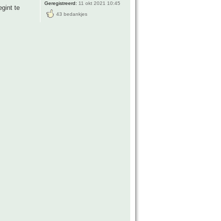
Geregistreerd:
11 okt 2021 10:45
gint te
43 bedankjes