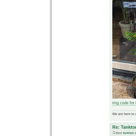
img code for
We are here to 
Re: Tankto
door
tankton
o