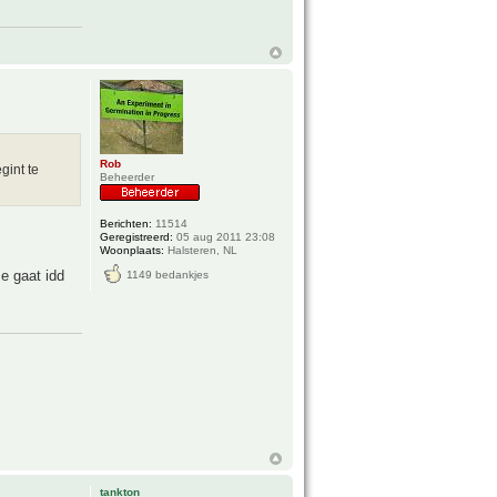
Rob
gint te
Beheerder
Berichten:
11514
Geregistreerd:
05 aug 2011 23:08
Woonplaats:
Halsteren, NL
e gaat idd
1149 bedankjes
tankton