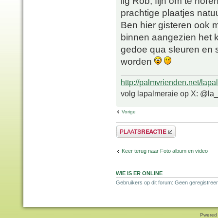
iig Rob, fijn om te hor
prachtige plaatjes natuur
Ben hier gisteren ook
binnen aangezien het 
gedoe qua sleuren en s
worden
http://palmvrienden.net/lapa
volg lapalmeraie op X: @la
Vorige
Plaats een reactie
Keer terug naar Foto album en video
WIE IS ER ONLINE
Gebruikers op dit forum: Geen geregistreer
Pwered