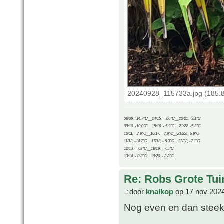
20240928_115733a.jpg (185.8
08/09, -14.7°C__14/15, - 3.6°C__20/21, -9.1°C
09/10, -10.0°C__15/16, - 5.9°C__21/22, -5.2°C
10/11, - 7.9°C__16/17, - 7.9°C__21/22, -6.9°C
11/12, -14.7°C__17/18, - 8.3°C__22/23, -7.1°C
12/13, - 7.9°C__18/19, - 7.5°C
13/14, - 0.8°C__19/20, - 2.8°C
Re: Robs Grote Tui
door
knalkop
op 17 nov 2024
Nog even en dan steekt