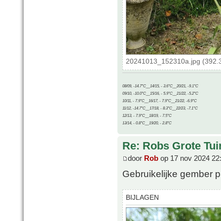
20241013_152310a.jpg (392.3
08/09, -14.7°C__14/15, - 3.6°C__20/21, -9.1°C
09/10, -10.0°C__15/16, - 5.9°C__21/22, -5.2°C
10/11, - 7.9°C__16/17, - 7.9°C__21/22, -6.9°C
11/12, -14.7°C__17/18, - 8.3°C__22/23, -7.1°C
12/13, - 7.9°C__18/19, - 7.5°C
13/14, - 0.8°C__19/20, - 2.8°C
Re: Robs Grote Tui
door
Rob
op 17 nov 2024 22
Gebruikelijke gember p
BIJLAGEN