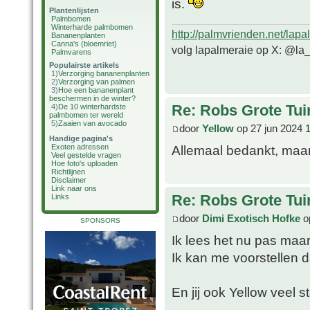
is.
Plantenlijsten
Palmbomen
Winterharde palmbomen
http://palmvrienden.net/lapa
Bananenplanten
Canna's (bloemriet)
volg lapalmeraie op X: @la
Palmvarens
Populairste artikels
1)
Verzorging bananenplanten
2)
Verzorging van palmen
3)
Hoe een bananenplant
beschermen in de winter?
Re: Robs Grote Tui
4)
De 10 winterhardste
palmbomen ter wereld
5)
Zaaien van avocado
door
Yellow
op 27 jun 2024 
Handige pagina's
Allemaal bedankt, maar
Exoten adressen
Veel gestelde vragen
Hoe foto's uploaden
Richtlijnen
Disclaimer
Link naar ons
Re: Robs Grote Tui
Links
door
Dimi Exotisch Hofke
op
SPONSORS
Ik lees het nu pas maa
Ik kan me voorstellen da
En jij ook Yellow veel s