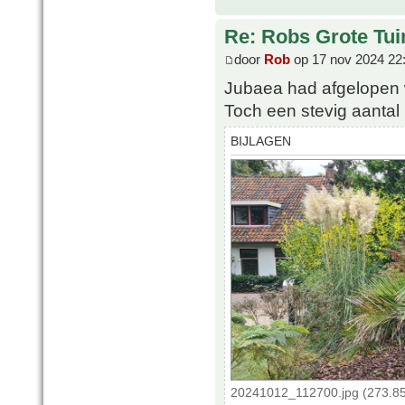
Re: Robs Grote Tui
door
Rob
op 17 nov 2024 22
Jubaea had afgelopen wi
Toch een stevig aantal
BIJLAGEN
20241012_112700.jpg (273.85