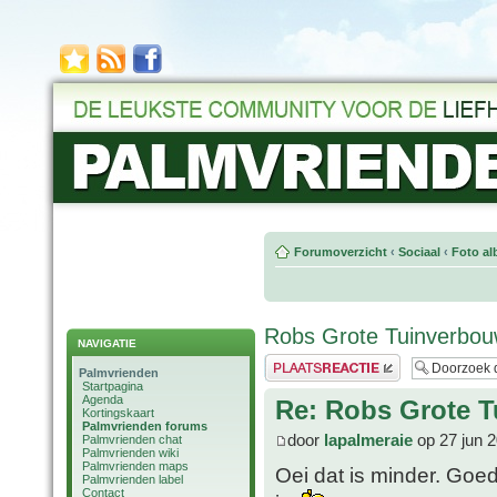
Forumoverzicht
‹
Sociaal
‹
Foto al
Robs Grote Tuinverbouw
NAVIGATIE
Plaats een reactie
Palmvrienden
Startpagina
Agenda
Re: Robs Grote T
Kortingskaart
Palmvrienden forums
door
lapalmeraie
op 27 jun 
Palmvrienden chat
Palmvrienden wiki
Palmvrienden maps
Oei dat is minder. Goe
Palmvrienden label
Contact