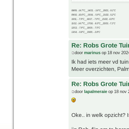
08/09, -14.7°C__14/15, - 3.6°C__20/21, -9.1°C
09/10, -10.0°C__15/16, - 5.9°C__21/22, -5.2°C
10/11, - 7.9°C__16/17, - 7.9°C__21/22, -6.9°C
11/12, -14.7°C__17/18, - 8.3°C__22/23, -7.1°C
12/13, - 7.9°C__18/19, - 7.5°C
13/14, - 0.8°C__19/20, - 2.8°C
Re: Robs Grote Tui
door
marinus
op 18 nov 202
Ik had iets meer vd tui
Meer overzichten, Pal
Re: Robs Grote Tui
door
lapalmeraie
op 18 nov 
Oke.. in welk opzicht? 