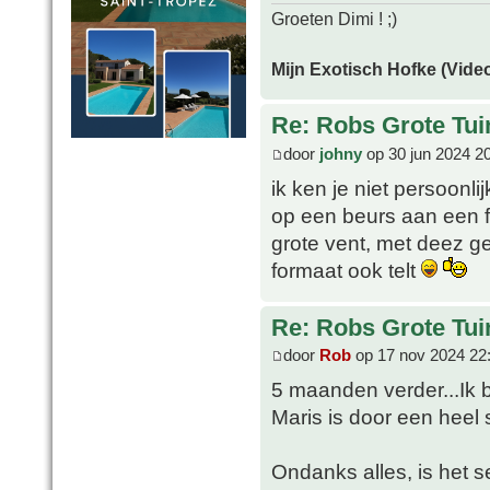
Groeten Dimi ! ;)
Mijn Exotisch Hofke (Video
Re: Robs Grote Tui
door
johny
op 30 jun 2024 2
ik ken je niet persoonl
op een beurs aan een fo
grote vent, met deez g
formaat ook telt
Re: Robs Grote Tui
door
Rob
op 17 nov 2024 22
5 maanden verder...Ik b
Maris is door een heel 
Ondanks alles, is het s