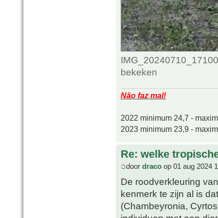
IMG_20240710_171002
bekeken
Não faz mal!
2022 minimum 24,7 - maxi
2023 minimum 23,9 - maxi
Re: welke tropisch
door
draco
op 01 aug 2024 1
De roodverkleuring van 
kenmerk te zijn al is d
(Chambeyronia, Cyrtost