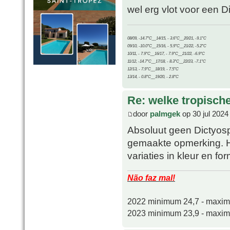
wel erg vlot voor een D
08/09, -14.7°C__14/15, - 3.6°C__20/21, -9.1°C
09/10, -10.0°C__15/16, - 5.9°C__21/22, -5.2°C
10/11, - 7.9°C__16/17, - 7.9°C__21/22, -6.9°C
11/12, -14.7°C__17/18, - 8.3°C__22/23, -7.1°C
12/13, - 7.9°C__18/19, - 7.5°C
13/14, - 0.8°C__19/20, - 2.8°C
Re: welke tropisch
door
palmgek
op 30 jul 2024
Absoluut geen Dictyosp
gemaakte opmerking. H
variaties in kleur en fo
Não faz mal!
2022 minimum 24,7 - maxi
2023 minimum 23,9 - maxi