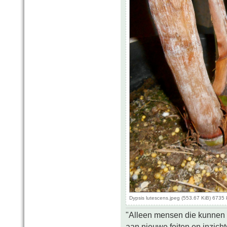
Dypsis lutescens.jpeg (553.67 KiB) 6735
"Alleen mensen die kunnen tw
aan nieuwe feiten en inzich