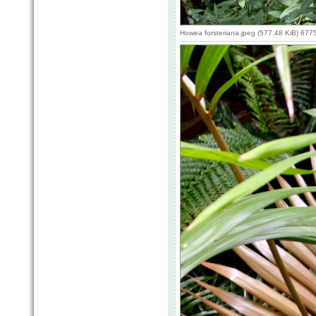
Howea forsteriana.jpeg (577.48 KiB) 677