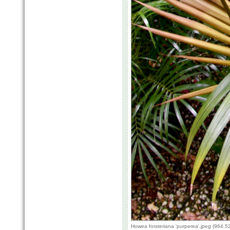
Howea forsteriana 'purperea'.jpeg (964.