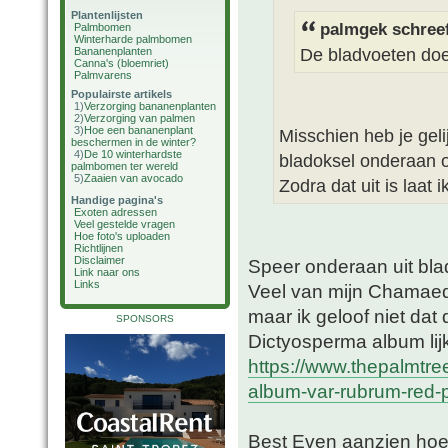
Plantenlijsten
palmgek schree
Palmbomen
Winterharde palmbomen
De bladvoeten doe
Bananenplanten
Canna's (bloemriet)
Palmvarens
Populairste artikels
1)
Verzorging bananenplanten
2)
Verzorging van palmen
3)
Hoe een bananenplant
Misschien heb je geli
beschermen in de winter?
4)
De 10 winterhardste
bladoksel onderaan
palmbomen ter wereld
5)
Zaaien van avocado
Zodra dat uit is laat 
Handige pagina's
Exoten adressen
Veel gestelde vragen
Hoe foto's uploaden
Richtlijnen
Disclaimer
Speer onderaan uit bla
Link naar ons
Links
Veel van mijn Chamaedo
maar ik geloof niet da
SPONSORS
Dictyosperma album lijkt
https://www.thepalmtr
album-var-rubrum-red-
Best Even aanzien hoe e