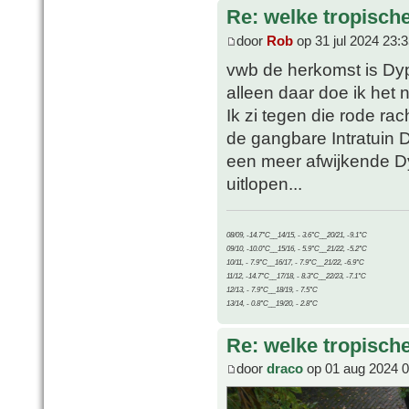
Re: welke tropisch
door
Rob
op 31 jul 2024 23:
vwb de herkomst is Dyp
alleen daar doe ik het 
Ik zi tegen die rode ra
de gangbare Intratuin D
een meer afwijkende Dyps
uitlopen...
08/09, -14.7°C__14/15, - 3.6°C__20/21, -9.1°C
09/10, -10.0°C__15/16, - 5.9°C__21/22, -5.2°C
10/11, - 7.9°C__16/17, - 7.9°C__21/22, -6.9°C
11/12, -14.7°C__17/18, - 8.3°C__22/23, -7.1°C
12/13, - 7.9°C__18/19, - 7.5°C
13/14, - 0.8°C__19/20, - 2.8°C
Re: welke tropisch
door
draco
op 01 aug 2024 0