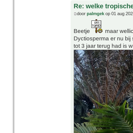
Re: welke tropisch
door
palmgek
op 01 aug 202
Beetje
maar wellic
Dyctiosperma er nu bij
tot 3 jaar terug had is