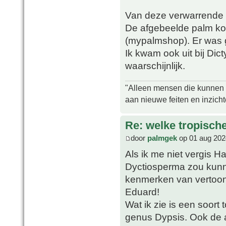
Van deze verwarrende d
De afgebeelde palm koc
(mypalmshop). Er was g
Ik kwam ook uit bij Di
waarschijnlijk.
"Alleen mensen die kunnen tw
aan nieuwe feiten en inzich
Re: welke tropisch
door
palmgek
op 01 aug 202
Als ik me niet vergis H
Dyctiosperma zou kunne
kenmerken van vertoonde
Eduard!
Wat ik zie is een soor
genus Dypsis. Ook de 