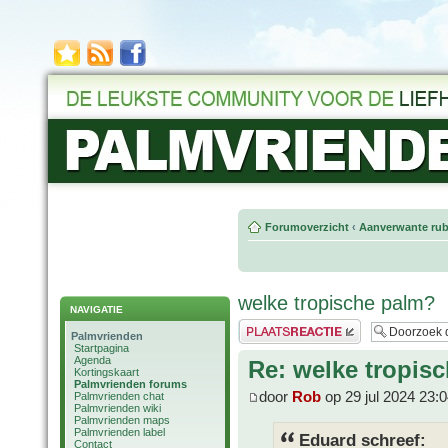
Forumoverzicht
‹
Aanverwante rub
welke tropische palm?
NAVIGATIE
Plaats een reactie
Palmvrienden
Startpagina
Agenda
Re: welke tropis
Kortingskaart
Palmvrienden forums
door
Rob
op 29 jul 2024 23:
Palmvrienden chat
Palmvrienden wiki
Palmvrienden maps
Palmvrienden label
Eduard schreef:
Contact