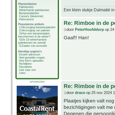
Plantenlijsten
Palmbomen
Een klein stukje Dalmatië in
Winterharde palmbomen
Bananenplanten
Canna's (bloemriet)
Palmvarens
Re: Rimboe in de p
Populairste artikels
1)
Verzorging bananenplanten
door
PeterHoofddorp
op 24
2)
Verzorging van palmen
3)
Hoe een bananenplant
Gaaf!! Han!
beschermen in de winter?
4)
De 10 winterhardste
palmbomen ter wereld
5)
Zaaien van avocado
Handige pagina's
Exoten adressen
Veel gestelde vragen
Hoe foto's uploaden
Richtlijnen
Disclaimer
Link naar ons
Links
SPONSORS
Re: Rimboe in de p
door
draco
op 25 nov 2024 1
Plaatjes kijken valt no
bezichtigingen valt me 
Degenen die persoonli