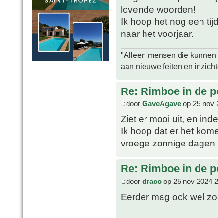
lovende woorden!
Ik hoop het nog een tij
naar het voorjaar.
"Alleen mensen die kunnen tw
aan nieuwe feiten en inzich
Re: Rimboe in de p
door
GaveAgave
op 25 nov 
Ziet er mooi uit, en inde
Ik hoop dat er het kom
vroege zonnige dagen z
Re: Rimboe in de p
door
draco
op 25 nov 2024 2
Eerder mag ook wel zo