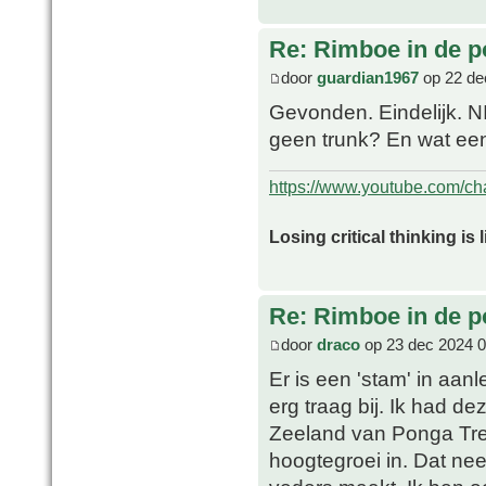
Re: Rimboe in de p
door
guardian1967
op 22 de
Gevonden. Eindelijk. N
geen trunk? En wat ee
https://www.youtube.com/
Losing critical thinking is 
Re: Rimboe in de p
door
draco
op 23 dec 2024 0
Er is een 'stam' in aa
erg traag bij. Ik had d
Zeeland van Ponga Tre
hoogtegroei in. Dat ne