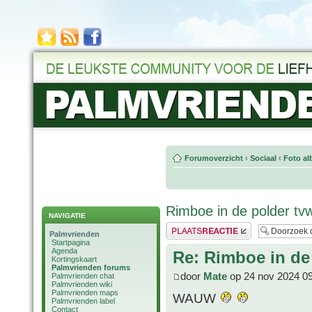
Forumoverzicht
‹
Sociaal
‹
Foto al
Rimboe in de polder tv
NAVIGATIE
Plaats een reactie
Palmvrienden
Startpagina
Agenda
Re: Rimboe in de
Kortingskaart
Palmvrienden forums
door
Mate
op 24 nov 2024 0
Palmvrienden chat
Palmvrienden wiki
Palmvrienden maps
WAUW
Palmvrienden label
Contact