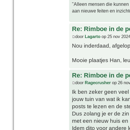
"Alleen mensen die kunnen tw
aan nieuwe feiten en inzich
Re: Rimboe in de p
door
Lagarto
op 25 nov 2024
Nou inderdaad, afgelo
Mooie plaatjes Han, leu
Re: Rimboe in de p
door
Ragecrusher
op 26 nov
Ik ben zeker geen veel 
jouw tuin van wat ik kan
posts te lezen en de st
Dus zolang je er de zin 
met een nieuw huis en b
Idem dito voor andere l