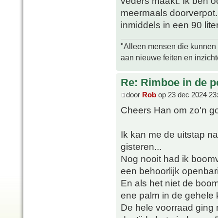
veders maakt. Ik ben o
meermaals doorverpot. I
inmiddels in een 90 liter
"Alleen mensen die kunnen tw
aan nieuwe feiten en inzich
Re: Rimboe in de p
door
Rob
op 23 dec 2024 23
Cheers Han om zo'n go
Ik kan me de uitstap n
gisteren...
Nog nooit had ik boomv
een behoorlijk openbar
En als het niet de bo
ene palm in de gehele 
De hele voorraad ging 