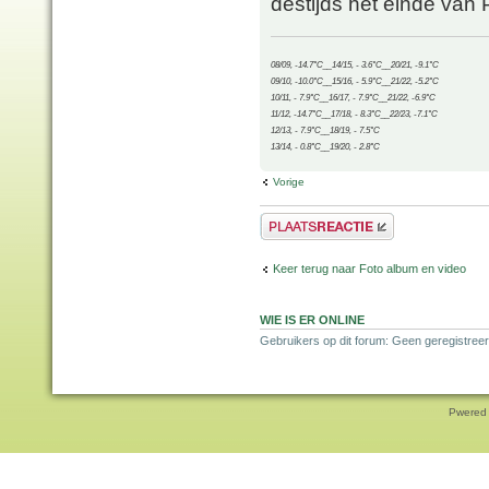
destijds het einde van
08/09, -14.7°C__14/15, - 3.6°C__20/21, -9.1°C
09/10, -10.0°C__15/16, - 5.9°C__21/22, -5.2°C
10/11, - 7.9°C__16/17, - 7.9°C__21/22, -6.9°C
11/12, -14.7°C__17/18, - 8.3°C__22/23, -7.1°C
12/13, - 7.9°C__18/19, - 7.5°C
13/14, - 0.8°C__19/20, - 2.8°C
Vorige
Plaats een reactie
Keer terug naar Foto album en video
WIE IS ER ONLINE
Gebruikers op dit forum: Geen geregistreer
Pwered