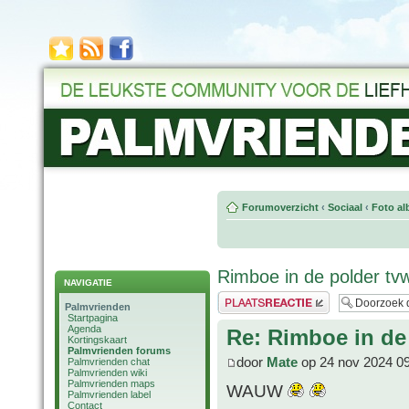
Forumoverzicht
‹
Sociaal
‹
Foto al
Rimboe in de polder tv
NAVIGATIE
Plaats een reactie
Palmvrienden
Startpagina
Agenda
Re: Rimboe in de
Kortingskaart
Palmvrienden forums
door
Mate
op 24 nov 2024 0
Palmvrienden chat
Palmvrienden wiki
Palmvrienden maps
WAUW
Palmvrienden label
Contact