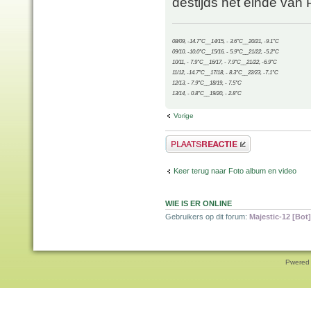
destijds het einde van
08/09, -14.7°C__14/15, - 3.6°C__20/21, -9.1°C
09/10, -10.0°C__15/16, - 5.9°C__21/22, -5.2°C
10/11, - 7.9°C__16/17, - 7.9°C__21/22, -6.9°C
11/12, -14.7°C__17/18, - 8.3°C__22/23, -7.1°C
12/13, - 7.9°C__18/19, - 7.5°C
13/14, - 0.8°C__19/20, - 2.8°C
Vorige
Plaats een reactie
Keer terug naar Foto album en video
WIE IS ER ONLINE
Gebruikers op dit forum:
Majestic-12 [Bot]
Pwered