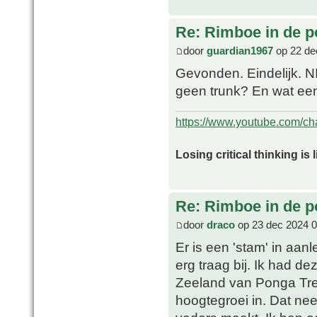
Re: Rimboe in de p
door
guardian1967
op 22 de
Gevonden. Eindelijk. N
geen trunk? En wat ee
https://www.youtube.com/
Losing critical thinking is 
Re: Rimboe in de p
door
draco
op 23 dec 2024 0
Er is een 'stam' in aa
erg traag bij. Ik had d
Zeeland van Ponga Tre
hoogtegroei in. Dat ne