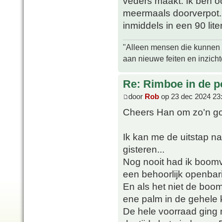
veders maakt. Ik ben o
meermaals doorverpot. I
inmiddels in een 90 liter
"Alleen mensen die kunnen tw
aan nieuwe feiten en inzich
Re: Rimboe in de p
door
Rob
op 23 dec 2024 23
Cheers Han om zo'n go
Ik kan me de uitstap n
gisteren...
Nog nooit had ik boomv
een behoorlijk openbar
En als het niet de bo
ene palm in de gehele 
De hele voorraad ging 