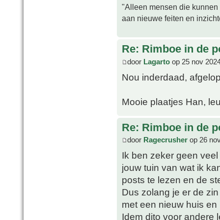
"Alleen mensen die kunnen tw
aan nieuwe feiten en inzich
Re: Rimboe in de p
door
Lagarto
op 25 nov 2024
Nou inderdaad, afgelo
Mooie plaatjes Han, leu
Re: Rimboe in de p
door
Ragecrusher
op 26 nov
Ik ben zeker geen veel 
jouw tuin van wat ik kan
posts te lezen en de st
Dus zolang je er de zin 
met een nieuw huis en b
Idem dito voor andere l