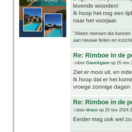
lovende woorden!
Ik hoop het nog een tij
naar het voorjaar.
"Alleen mensen die kunnen tw
aan nieuwe feiten en inzich
Re: Rimboe in de p
door
GaveAgave
op 25 nov 
Ziet er mooi uit, en inde
Ik hoop dat er het kom
vroege zonnige dagen z
Re: Rimboe in de p
door
draco
op 25 nov 2024 2
Eerder mag ook wel zo