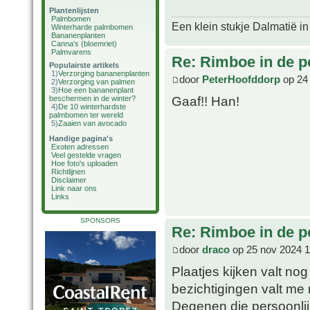
Plantenlijsten
Palmbomen
Een klein stukje Dalmatië in
Winterharde palmbomen
Bananenplanten
Canna's (bloemriet)
Palmvarens
Re: Rimboe in de p
Populairste artikels
1)
Verzorging bananenplanten
door
PeterHoofddorp
op 24
2)
Verzorging van palmen
3)
Hoe een bananenplant
Gaaf!! Han!
beschermen in de winter?
4)
De 10 winterhardste
palmbomen ter wereld
5)
Zaaien van avocado
Handige pagina's
Exoten adressen
Veel gestelde vragen
Hoe foto's uploaden
Richtlijnen
Disclaimer
Link naar ons
Links
SPONSORS
Re: Rimboe in de p
door
draco
op 25 nov 2024 1
Plaatjes kijken valt no
bezichtigingen valt me 
Degenen die persoonli