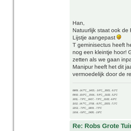
Han,
Natuurlijk staat ook de R
Lijstje aangepast
T geminisectus heeft h
nog een kleintje hoor! 
zetten als we gaan inp
Manipur heeft het dit j
vermoedelijk door de re
08/09, -14.7°C__14/15, - 3.6°C__20/21, -9.1°C
09/10, -10.0°C__15/16, - 5.9°C__21/22, -5.2°C
10/11, - 7.9°C__16/17, - 7.9°C__21/22, -6.9°C
11/12, -14.7°C__17/18, - 8.3°C__22/23, -7.1°C
12/13, - 7.9°C__18/19, - 7.5°C
13/14, - 0.8°C__19/20, - 2.8°C
Re: Robs Grote Tui