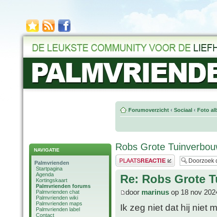
Forumoverzicht
‹
Sociaal
‹
Foto al
Robs Grote Tuinverbouw
NAVIGATIE
Plaats een reactie
Palmvrienden
Startpagina
Agenda
Re: Robs Grote T
Kortingskaart
Palmvrienden forums
door
marinus
op 18 nov 202
Palmvrienden chat
Palmvrienden wiki
Palmvrienden maps
Ik zeg niet dat hij nie
Palmvrienden label
Contact