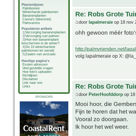
Plantenlijsten
Palmbomen
Winterharde palmbomen
Re: Robs Grote Tui
Bananenplanten
Canna's (bloemriet)
door
lapalmeraie
op 18 nov 
Palmvarens
Populairste artikels
ohh gewoon méér foto'
1)
Verzorging bananenplanten
2)
Verzorging van palmen
3)
Hoe een bananenplant
beschermen in de winter?
4)
De 10 winterhardste
http://palmvrienden.net/lapa
palmbomen ter wereld
5)
Zaaien van avocado
volg lapalmeraie op X: @la
Handige pagina's
Exoten adressen
Veel gestelde vragen
Hoe foto's uploaden
Richtlijnen
Disclaimer
Link naar ons
Re: Robs Grote Tui
Links
door
PeterHoofddorp
op 18
SPONSORS
Mooi hoor, die Gember
Fijn te horen dat het wat
Vooral zo doorgaan.
Ik hoor het wel weer.