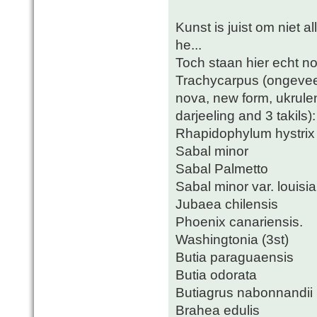
Kunst is juist om niet a
he...
Toch staan hier echt no
Trachycarpus (ongeveer
nova, new form, ukrule
darjeeling and 3 takils):
Rhapidophylum hystrix
Sabal minor
Sabal Palmetto
Sabal minor var. louisi
Jubaea chilensis
Phoenix canariensis.
Washingtonia (3st)
Butia paraguaensis
Butia odorata
Butiagrus nabonnandii
Brahea edulis