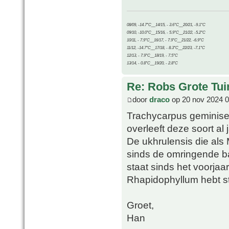
08/09, -14.7°C__14/15, - 3.6°C__20/21, -9.1°C
09/10, -10.0°C__15/16, - 5.9°C__21/22, -5.2°C
10/11, - 7.9°C__16/17, - 7.9°C__21/22, -6.9°C
11/12, -14.7°C__17/18, - 8.3°C__22/23, -7.1°C
12/13, - 7.9°C__18/19, - 7.5°C
13/14, - 0.8°C__19/20, - 2.8°C
Re: Robs Grote Tui
door
draco
op 20 nov 2024 0
Trachycarpus geminisect
overleeft deze soort al
De ukhrulensis die als
sinds de omringende b
staat sinds het voorjaa
Rhapidophyllum hebt st
Groet,
Han