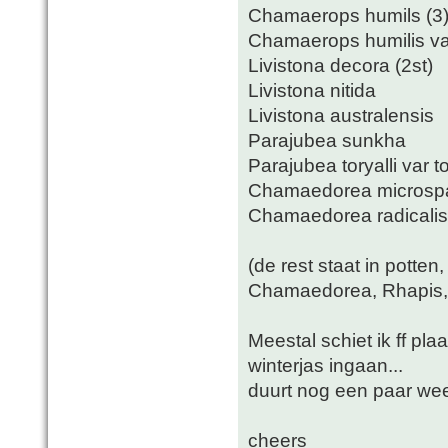
Chamaerops humils (3
Chamaerops humilis var
Livistona decora (2st)
Livistona nitida
Livistona australensis
Parajubea sunkha
Parajubea toryalli var to
Chamaedorea microsp
Chamaedorea radicalis
(de rest staat in potten
Chamaedorea, Rhapis, L
Meestal schiet ik ff pl
winterjas ingaan...
duurt nog een paar wee
cheers