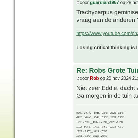
door
guardian1967
op 28 no
Trachycarpus geminisec
vraag aan de anderen 
https://www.youtube.com/
Losing critical thinking is 
Re: Robs Grote Tui
door
Rob
op 29 nov 2024 21
Niet zeer Eddie, dacht
Ga morgen in de tuin aa
08/09, -14.7°C__14/15, - 3.6°C__20/21, -9.1°C
09/10, -10.0°C__15/16, - 5.9°C__21/22, -5.2°C
10/11, - 7.9°C__16/17, - 7.9°C__21/22, -6.9°C
11/12, -14.7°C__17/18, - 8.3°C__22/23, -7.1°C
12/13, - 7.9°C__18/19, - 7.5°C
13/14, - 0.8°C__19/20, - 2.8°C