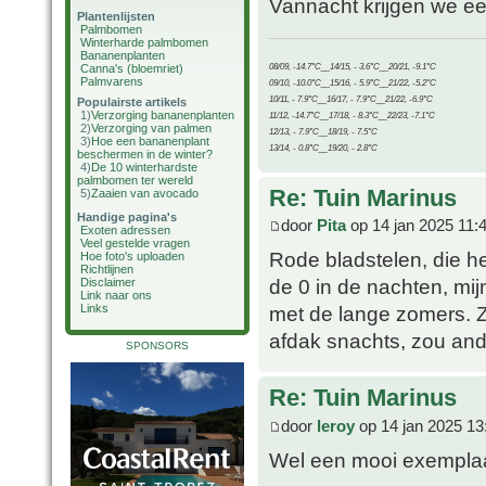
Vannacht krijgen we ee
Plantenlijsten
Palmbomen
Winterharde palmbomen
Bananenplanten
08/09, -14.7°C__14/15, - 3.6°C__20/21, -9.1°C
Canna's (bloemriet)
Palmvarens
09/10, -10.0°C__15/16, - 5.9°C__21/22, -5.2°C
10/11, - 7.9°C__16/17, - 7.9°C__21/22, -6.9°C
Populairste artikels
1)
Verzorging bananenplanten
11/12, -14.7°C__17/18, - 8.3°C__22/23, -7.1°C
2)
Verzorging van palmen
12/13, - 7.9°C__18/19, - 7.5°C
3)
Hoe een bananenplant
13/14, - 0.8°C__19/20, - 2.8°C
beschermen in de winter?
4)
De 10 winterhardste
palmbomen ter wereld
Re: Tuin Marinus
5)
Zaaien van avocado
Handige pagina's
door
Pita
op 14 jan 2025 11:
Exoten adressen
Veel gestelde vragen
Rode bladstelen, die h
Hoe foto's uploaden
Richtlijnen
de 0 in de nachten, mijn
Disclaimer
Link naar ons
Links
met de lange zomers. Z
afdak snachts, zou ande
SPONSORS
Re: Tuin Marinus
door
leroy
op 14 jan 2025 13
Wel een mooi exempla