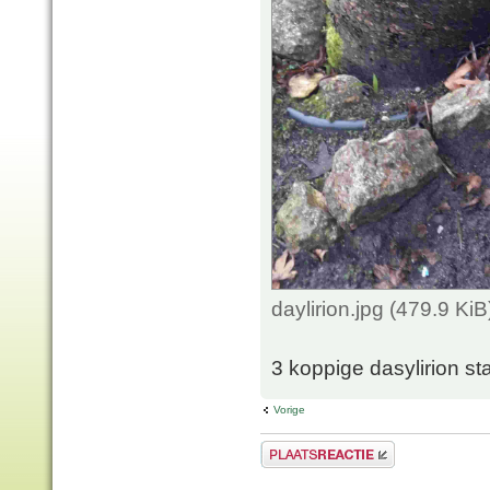
daylirion.jpg (479.9 K
3 koppige dasylirion staa
Vorige
Plaats een reactie