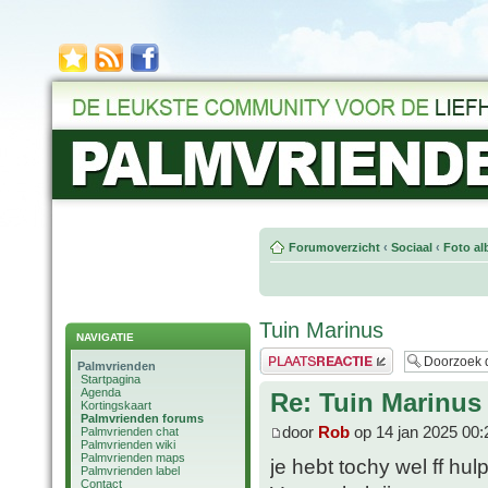
Forumoverzicht
‹
Sociaal
‹
Foto al
Tuin Marinus
NAVIGATIE
Plaats een reactie
Palmvrienden
Startpagina
Agenda
Re: Tuin Marinus
Kortingskaart
Palmvrienden forums
door
Rob
op 14 jan 2025 00:
Palmvrienden chat
Palmvrienden wiki
Palmvrienden maps
je hebt tochy wel ff h
Palmvrienden label
Contact