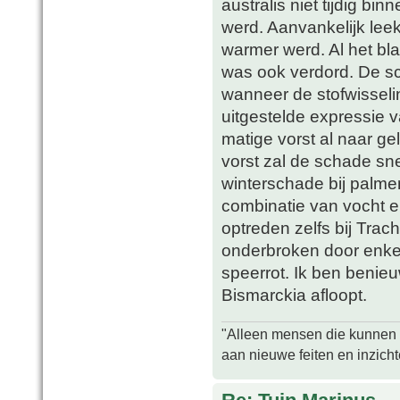
australis niet tijdig bi
werd. Aanvankelijk leek
warmer werd. Al het b
was ook verdord. De s
wanneer de stofwisseli
uitgestelde expressie va
matige vorst al naar ge
vorst zal de schade sn
winterschade bij palme
combinatie van vocht en
optreden zelfs bij Tra
onderbroken door enke
speerrot. Ik ben benie
Bismarckia afloopt.
"Alleen mensen die kunnen tw
aan nieuwe feiten en inzich