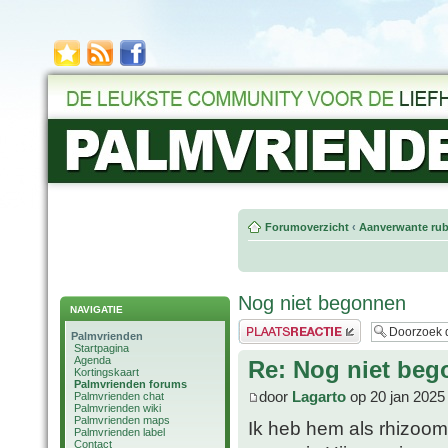
Forumoverzicht
‹
Aanverwante rub
Nog niet begonnen
NAVIGATIE
Plaats een reactie
Palmvrienden
Startpagina
Agenda
Re: Nog niet be
Kortingskaart
Palmvrienden forums
door
Lagarto
op 20 jan 2025
Palmvrienden chat
Palmvrienden wiki
Palmvrienden maps
Ik heb hem als rhizoom
Palmvrienden label
Contact