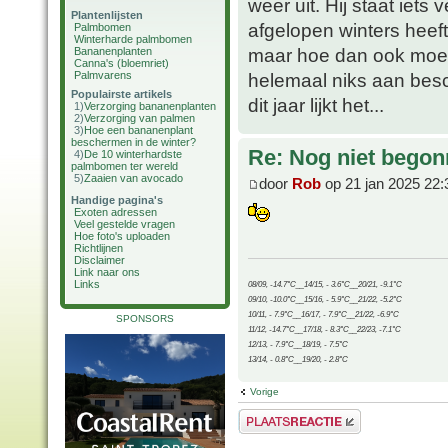
weer uit. Hij staat iet
Plantenlijsten
afgelopen winters heef
Palmbomen
Winterharde palmbomen
maar hoe dan ook moes
Bananenplanten
Canna's (bloemriet)
Palmvarens
helemaal niks aan besc
Populairste artikels
dit jaar lijkt het...
1)
Verzorging bananenplanten
2)
Verzorging van palmen
3)
Hoe een bananenplant
beschermen in de winter?
Re: Nog niet bego
4)
De 10 winterhardste
palmbomen ter wereld
5)
Zaaien van avocado
door
Rob
op 21 jan 2025 22:
Handige pagina's
Exoten adressen
Veel gestelde vragen
Hoe foto's uploaden
Richtlijnen
Disclaimer
Link naar ons
Links
08/09, -14.7°C__14/15, - 3.6°C__20/21, -9.1°C
09/10, -10.0°C__15/16, - 5.9°C__21/22, -5.2°C
10/11, - 7.9°C__16/17, - 7.9°C__21/22, -6.9°C
SPONSORS
11/12, -14.7°C__17/18, - 8.3°C__22/23, -7.1°C
12/13, - 7.9°C__18/19, - 7.5°C
13/14, - 0.8°C__19/20, - 2.8°C
Vorige
Plaats een reactie