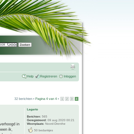
Help
Registreren
Inloggen
32 berichten •
Pagina
4
van
4
•
1
2
3
4
Lagarto
Berichten:
565
Geregistreerd:
09 aug 2020 00:21
 verhoogd in
Woonplaats:
Noord-Drenthe
meen ik,
50 bedankjes