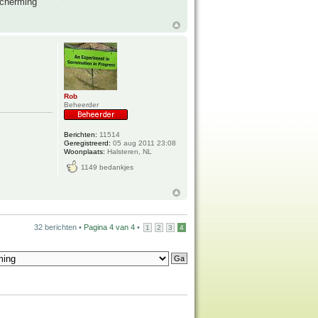
scherming
Rob
Beheerder
Berichten:
11514
Geregistreerd:
05 aug 2011 23:08
Woonplaats:
Halsteren, NL
1149 bedankjes
32 berichten •
Pagina
4
van
4
•
1
2
3
4