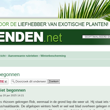
icht
‹
Aanverwante rubrieken
‹
Winterbescherming
 begonnen
iet begonnen
p 20 jan 2025 14:21
s rhizoom gekregen Rob, eenmaal in de grond liep die weer uit. Hij staat iets
s/naaldaarde. De afgelopen winters heeft er wel wat blad overheen gelegen 