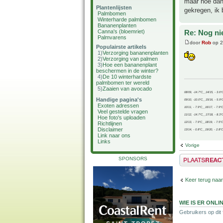
maar hoe dan
Plantenlijsten
gekregen, ik b
Palmbomen
Winterharde palmbomen
Bananenplanten
Canna's (bloemriet)
Re: Nog ni
Palmvarens
door
Rob
op 2
Populairste artikels
1)
Verzorging bananenplanten
2)
Verzorging van palmen
3)
Hoe een bananenplant
beschermen in de winter?
4)
De 10 winterhardste
palmbomen ter wereld
5)
Zaaien van avocado
08/09, -14.7°C__14/15, - 3.6°
Handige pagina's
09/10, -10.0°C__15/16, - 5.9°
Exoten adressen
10/11, - 7.9°C__16/17, - 7.9°
Veel gestelde vragen
11/12, -14.7°C__17/18, - 8.3°
Hoe foto's uploaden
Richtlijnen
12/13, - 7.9°C__18/19, - 7.5°C
Disclaimer
13/14, - 0.8°C__19/20, - 2.8°C
Link naar ons
Links
Vorige
Plaats een reactie
SPONSORS
Keer terug naa
WIE IS ER ONLI
Gebruikers op dit