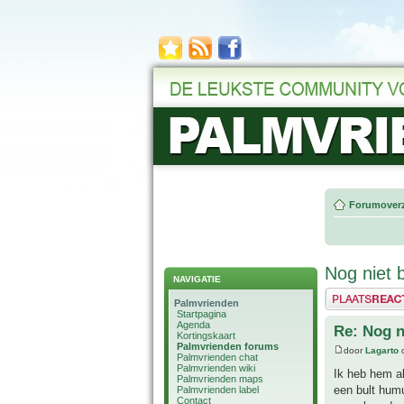
Forumoverz
Nog niet
NAVIGATIE
Plaats een reactie
Palmvrienden
Startpagina
Agenda
Re: Nog n
Kortingskaart
Palmvrienden forums
door
Lagarto
o
Palmvrienden chat
Palmvrienden wiki
Ik heb hem al
Palmvrienden maps
een bult humu
Palmvrienden label
Contact