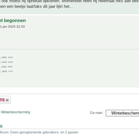
 ook moest hij opnieuw opkomen. Momenteel heeft hij helemaal niks aan be
en een beetje laat/laks dit jaar lijkt het...
et begonnen
1 jan 2025 22:33
C__20/21, -9.1°C
C__21/22, -5.2°C
C__21/22, -6.9°C
C__22/23, -7.1°C
r Winterbescherming
Ga naar:
NE
 forum: Geen geregistreerde gebruikers. en 2 gasten