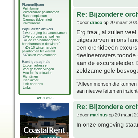
Plantenlijsten
Palmbomen
Winterharde palmbomen
Re: Bijzondere orc
Bananenplanten
Canna's (bloemriet)
door
draco
op 20 maart 2025
Palmvarens
Populairste artikels
Erg fraai, al zullen ve
1)
Verzorging bananenplanten
2)
Verzorging van palmen
uitgestorven in ons lan
3)
Hoe een bananenplant
beschermen in de winter?
een orchideeën excursi
4)
De 10 winterhardste
palmbomen ter wereld
deelneemsters toonde e
5)
Zaaien van avocado
aan de excursieleider. 
Handige pagina's
Exoten adressen
zeldzame gele bosvogel
Veel gestelde vragen
Hoe foto's uploaden
Richtlijnen
Disclaimer
"Alleen mensen die kunnen tw
Link naar ons
Links
aan nieuwe feiten en inzich
SPONSORS
Re: Bijzondere orc
door
marinus
op 20 maart 2
In onze omgeving staan