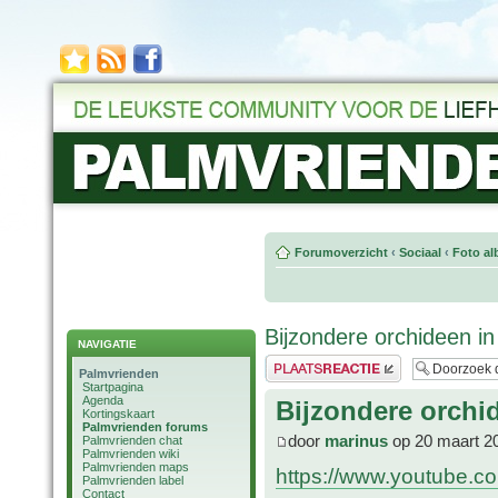
Forumoverzicht
‹
Sociaal
‹
Foto al
Bijzondere orchideen i
NAVIGATIE
Plaats een reactie
Palmvrienden
Startpagina
Agenda
Bijzondere orchi
Kortingskaart
Palmvrienden forums
door
marinus
op 20 maart 2
Palmvrienden chat
Palmvrienden wiki
Palmvrienden maps
https://www.youtube.
Palmvrienden label
Contact