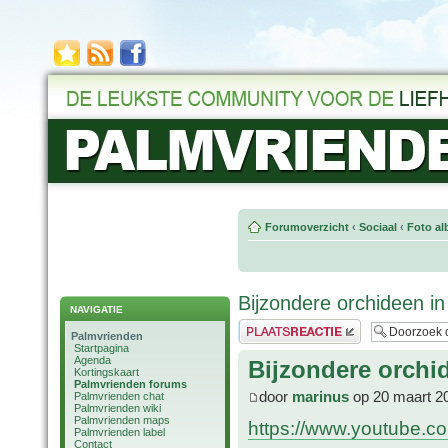
Forumoverzicht
‹
Sociaal
‹
Foto al
Bijzondere orchideen i
NAVIGATIE
Plaats een reactie
Palmvrienden
Startpagina
Agenda
Bijzondere orchi
Kortingskaart
Palmvrienden forums
door
marinus
op 20 maart 2
Palmvrienden chat
Palmvrienden wiki
Palmvrienden maps
https://www.youtube.
Palmvrienden label
Contact