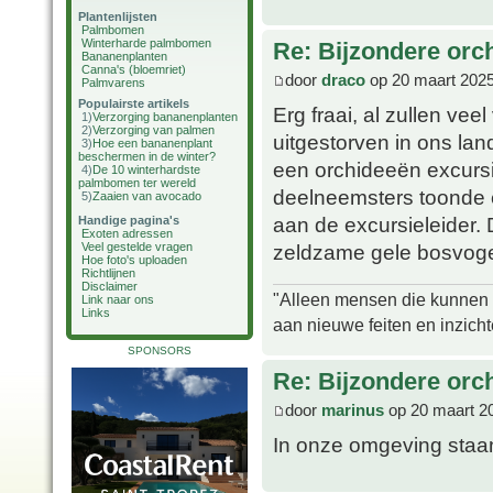
Plantenlijsten
Palmbomen
Winterharde palmbomen
Re: Bijzondere orc
Bananenplanten
Canna's (bloemriet)
door
draco
op 20 maart 2025
Palmvarens
Populairste artikels
Erg fraai, al zullen ve
1)
Verzorging bananenplanten
2)
Verzorging van palmen
uitgestorven in ons lan
3)
Hoe een bananenplant
beschermen in de winter?
een orchideeën excursi
4)
De 10 winterhardste
palmbomen ter wereld
deelneemsters toonde e
5)
Zaaien van avocado
aan de excursieleider. 
Handige pagina's
Exoten adressen
zeldzame gele bosvogel
Veel gestelde vragen
Hoe foto's uploaden
Richtlijnen
Disclaimer
"Alleen mensen die kunnen tw
Link naar ons
Links
aan nieuwe feiten en inzich
SPONSORS
Re: Bijzondere orc
door
marinus
op 20 maart 2
In onze omgeving staan