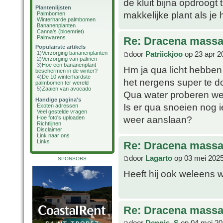
de kluit bijna opdroogt
Plantenlijsten
makkelijke plant als je
Palmbomen
Winterharde palmbomen
Bananenplanten
Canna's (bloemriet)
Palmvarens
Re: Dracena mass
Populairste artikels
door
Patriickjoo
op 23 apr 2
1)
Verzorging bananenplanten
2)
Verzorging van palmen
3)
Hoe een bananenplant
Hm ja qua licht hebben w
beschermen in de winter?
4)
De 10 winterhardste
het nergens super te d
palmbomen ter wereld
5)
Zaaien van avocado
Qua water proberen we 
Handige pagina's
Is er qua snoeien nog 
Exoten adressen
Veel gestelde vragen
weer aanslaan?
Hoe foto's uploaden
Richtlijnen
Disclaimer
Link naar ons
Links
Re: Dracena mass
door
Lagarto
op 03 mei 2025
SPONSORS
Heeft hij ook weleens
Re: Dracena mass
door
Dennis_S
op 04 mei 20