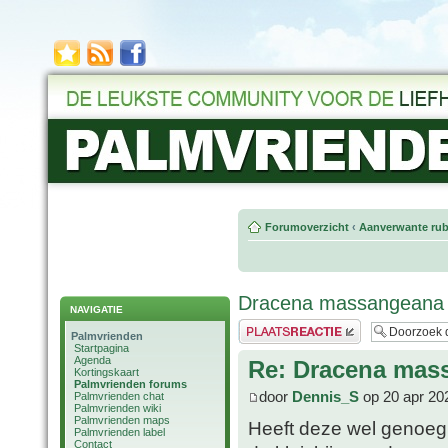
Forumoverzicht
‹
Aanverwante rub
Dracena massangeana
NAVIGATIE
Plaats een reactie
Palmvrienden
Startpagina
Agenda
Re: Dracena mas
Kortingskaart
Palmvrienden forums
door
Dennis_S
op 20 apr 20
Palmvrienden chat
Palmvrienden wiki
Palmvrienden maps
Heeft deze wel genoeg l
Palmvrienden label
Contact