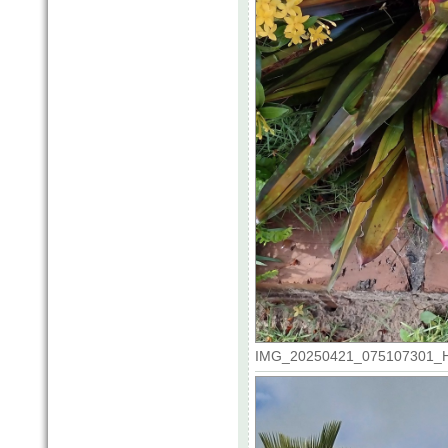
IMG_20250421_075107301_HDR