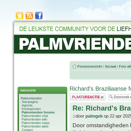
Forumoverzicht
‹
Sociaal
‹
Foto al
Richard's Braziliaanse f
NAVIGATIE
Plaats een reactie
Palmvrienden
Startpagina
Agenda
Re: Richard's Bra
Kortingskaart
Palmvrienden forums
door
palmgek
op 22 apr 202
Palmvrienden chat
Palmvrienden wiki
Palmvrienden maps
Door omstandigheden h
Palmvrienden label
Contact