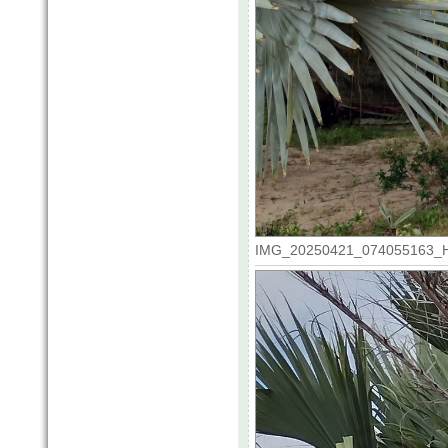
IMG_20250421_074055163_HDR