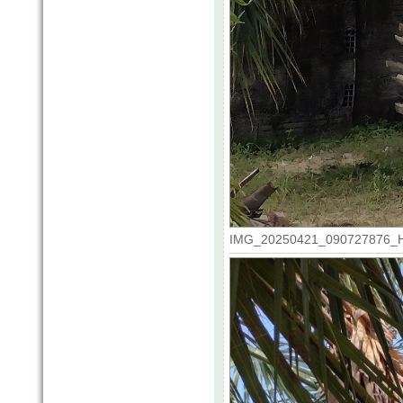
IMG_20250421_090727876_HDR