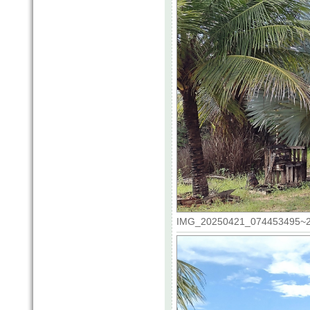
IMG_20250421_074453495~2.j