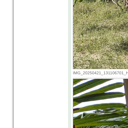
IMG_20250421_131106701_HDR