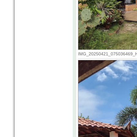
IMG_20250421_075036469_HDR