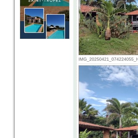
IMG_20250421_074224055_HDR