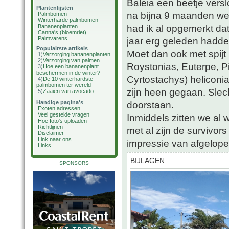
Baleia een beetje vers
Plantenlijsten
na bijna 9 maanden we
Palmbomen
Winterharde palmbomen
had ik al opgemerkt da
Bananenplanten
Canna's (bloemriet)
Palmvarens
jaar erg geleden hadde
Populairste artikels
Moet dan ook met spijt
1)
Verzorging bananenplanten
2)
Verzorging van palmen
Roystonias, Euterpe, 
3)
Hoe een bananenplant
beschermen in de winter?
Cyrtostachys) heliconia
4)
De 10 winterhardste
palmbomen ter wereld
zijn heen gegaan. Sle
5)
Zaaien van avocado
Handige pagina's
doorstaan.
Exoten adressen
Veel gestelde vragen
Inmiddels zitten we al
Hoe foto's uploaden
Richtlijnen
met al zijn de survivor
Disclaimer
Link naar ons
impressie van afgelop
Links
BIJLAGEN
SPONSORS