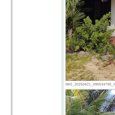
IMG_20250421_090534795_HDR