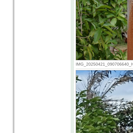
IMG_20250421_090706640_HDR