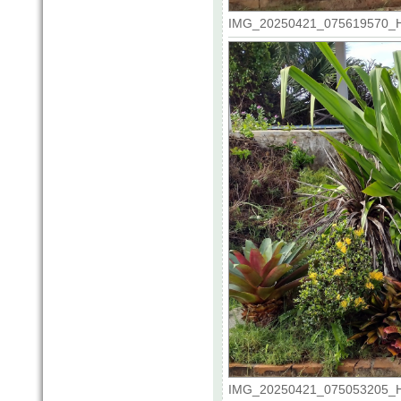
IMG_20250421_075619570_HDR
IMG_20250421_075053205_HDR