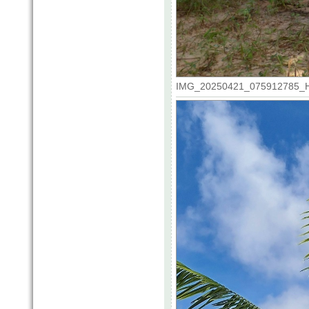
IMG_20250421_075912785_HDR