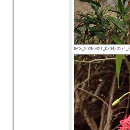
IMG_20250421_090433174_HDR