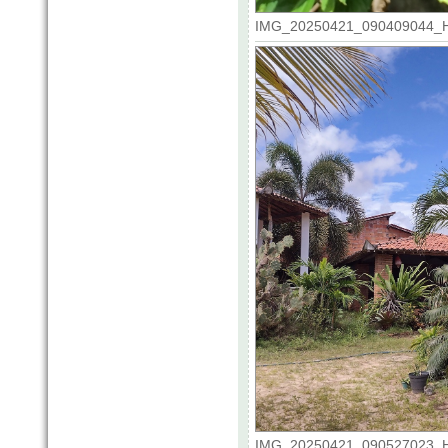
IMG_20250421_090409044_HDR
IMG_20250421_090527023_HDR