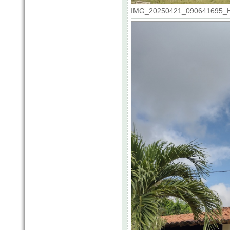
IMG_20250421_090641695_HDR