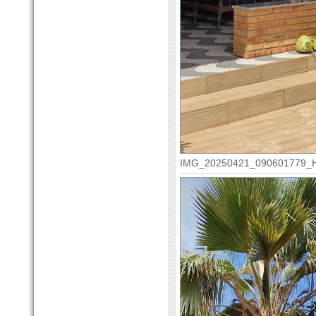
IMG_20250421_090601779_HDR