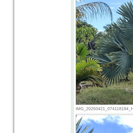
IMG_20250421_074118184_HDR