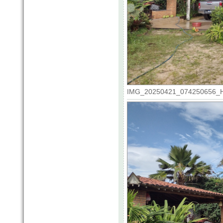
IMG_20250421_074250656_HDR