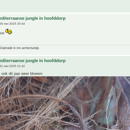
editerraanse jungle in hoofddorp
28 mei 2025 20:44
nus
 Dalmatië in mn achtertuintje.
editerraanse jungle in hoofddorp
31 mei 2025 21:42
 ook dit jaar weer bloeien: