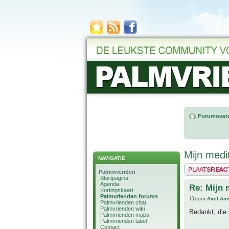
Forumoverz
Mijn medi
NAVIGATIE
Plaats een reactie
Palmvrienden
Startpagina
Agenda
Re: Mijn 
Kortingskaart
Palmvrienden forums
door
Axel Am
Palmvrienden chat
Palmvrienden wiki
Bedankt, die 
Palmvrienden maps
Palmvrienden label
Contact