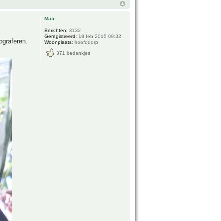
Mate
Berichten:
3132
Geregistreerd:
18 feb 2015 09:32
ograferen.
Woonplaats:
hoofddorp
371 bedankjes