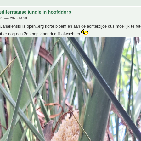
editerraanse jungle in hoofddorp
25 mei 2025 14:28
anariensis is open..erg korte bloem en aan de achterzijde dus moeilijk te fot
it er nog een 2e knop klaar dua ff afwachten