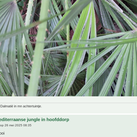
 Dalmatië in mn achtertuintje.
editerraanse jungle in hoofddorp
op 26 mei 2025 08:35
ooi