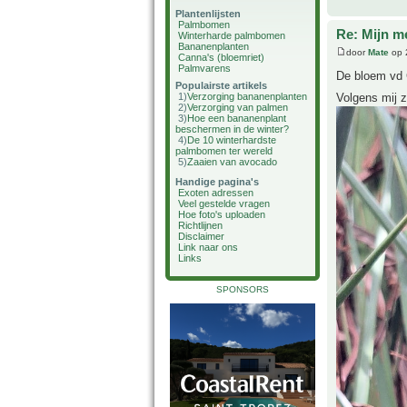
Plantenlijsten
Palmbomen
Re: Mijn m
Winterharde palmbomen
Bananenplanten
door
Mate
op 
Canna's (bloemriet)
Palmvarens
De bloem vd C
Populairste artikels
Volgens mij z
1)
Verzorging bananenplanten
2)
Verzorging van palmen
3)
Hoe een bananenplant
beschermen in de winter?
4)
De 10 winterhardste
palmbomen ter wereld
5)
Zaaien van avocado
Handige pagina's
Exoten adressen
Veel gestelde vragen
Hoe foto's uploaden
Richtlijnen
Disclaimer
Link naar ons
Links
SPONSORS