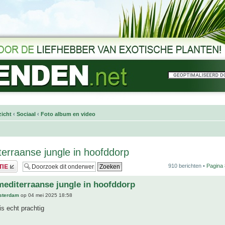
icht
‹
Sociaal
‹
Foto album en video
terraanse jungle in hoofddorp
910 berichten •
Pagina
mediterraanse jungle in hoofddorp
sterdam
op 04 mei 2025 18:58
is echt prachtig