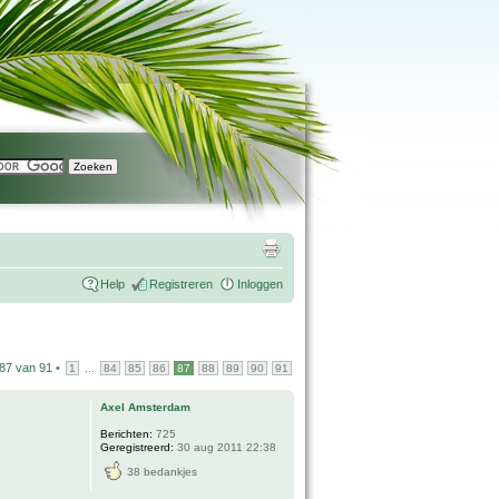
Help
Registreren
Inloggen
87
van
91
•
...
1
84
85
86
87
88
89
90
91
Axel Amsterdam
Berichten:
725
Geregistreerd:
30 aug 2011 22:38
38 bedankjes