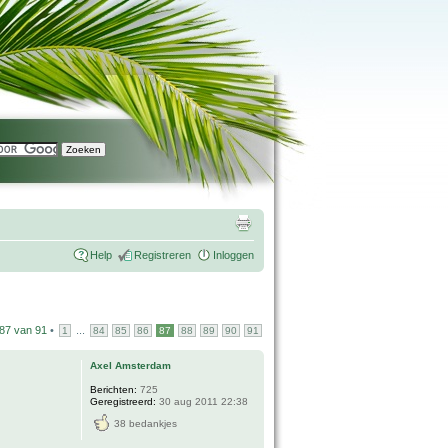
Help
Registreren
Inloggen
87
van
91
•
...
1
84
85
86
87
88
89
90
91
Axel Amsterdam
Berichten:
725
Geregistreerd:
30 aug 2011 22:38
38 bedankjes