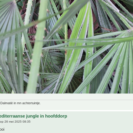
 Dalmatië in mn achtertuintje.
editerraanse jungle in hoofddorp
op 26 mei 2025 08:35
ooi