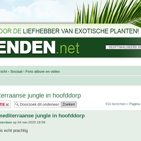
icht
‹
Sociaal
‹
Foto album en video
terraanse jungle in hoofddorp
910 berichten •
Pagina
mediterraanse jungle in hoofddorp
sterdam
op 04 mei 2025 18:58
is echt prachtig