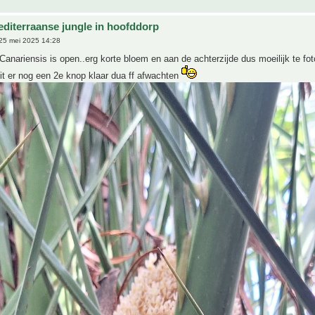
editerraanse jungle in hoofddorp
25 mei 2025 14:28
anariensis is open..erg korte bloem en aan de achterzijde dus moeilijk te fot
it er nog een 2e knop klaar dua ff afwachten