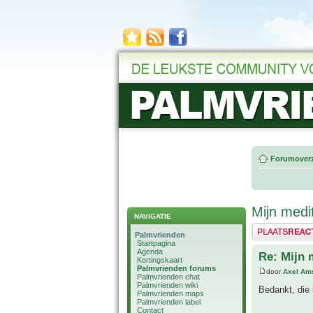
Forumoverz
Mijn medi
NAVIGATIE
Plaats een reactie
Palmvrienden
Startpagina
Agenda
Re: Mijn 
Kortingskaart
Palmvrienden forums
door
Axel Am
Palmvrienden chat
Palmvrienden wiki
Bedankt, die 
Palmvrienden maps
Palmvrienden label
Contact