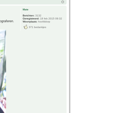
Mate
Berichten:
3132
Geregistreerd:
18 feb 2015 09:32
ograferen.
Woonplaats:
hoofddorp
371 bedankjes