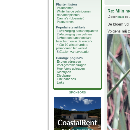
Plantenlijsten
Palmbomen
Re: Mijn m
Winterharde palmbomen
Bananenplanten
door
Mate
op 
Canna's (bloemriet)
Palmvarens
De bloem vd C
Populairste artikels
Volgens mij z
1)
Verzorging bananenplanten
2)
Verzorging van palmen
3)
Hoe een bananenplant
beschermen in de winter?
4)
De 10 winterhardste
palmbomen ter wereld
5)
Zaaien van avocado
Handige pagina's
Exoten adressen
Veel gestelde vragen
Hoe foto's uploaden
Richtlijnen
Disclaimer
Link naar ons
Links
SPONSORS