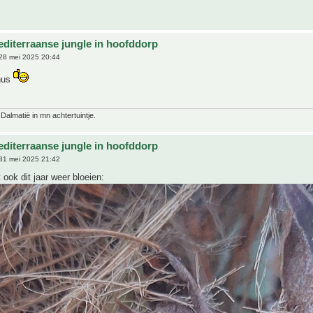
editerraanse jungle in hoofddorp
28 mei 2025 20:44
nus
 Dalmatië in mn achtertuintje.
editerraanse jungle in hoofddorp
31 mei 2025 21:42
 ook dit jaar weer bloeien: