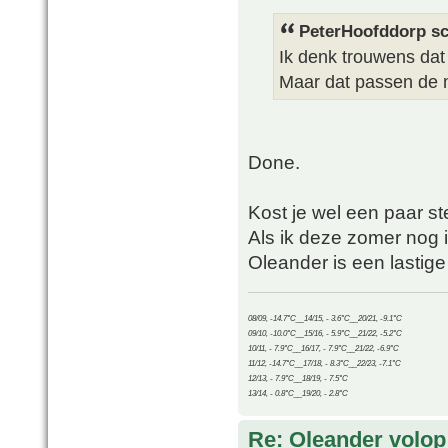
PeterHoofddorp sc
Ik denk trouwens dat 
Maar dat passen de 
Done.
Kost je wel een paar s
Als ik deze zomer nog 
Oleander is een lastige 
08/09, -14.7°C__14/15, - 3.6°C__20/21, -9.1°C
09/10, -10.0°C__15/16, - 5.9°C__21/22, -5.2°C
10/11, - 7.9°C__16/17, - 7.9°C__21/22, -6.9°C
11/12, -14.7°C__17/18, - 8.3°C__22/23, -7.1°C
12/13, - 7.9°C__18/19, - 7.5°C
13/14, - 0.8°C__19/20, - 2.8°C
Re: Oleander volop 