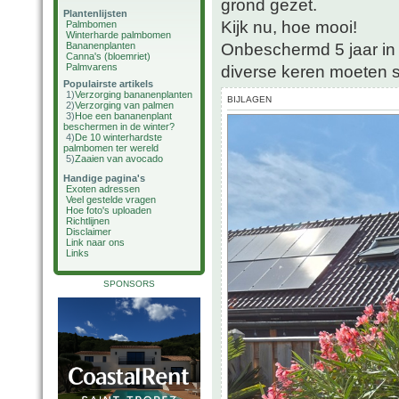
grond gezet.
Plantenlijsten
Kijk nu, hoe mooi!
Palmbomen
Winterharde palmbomen
Onbeschermd 5 jaar in 
Bananenplanten
Canna's (bloemriet)
Palmvarens
diverse keren moeten s
Populairste artikels
1)
Verzorging bananenplanten
BIJLAGEN
2)
Verzorging van palmen
3)
Hoe een bananenplant
beschermen in de winter?
4)
De 10 winterhardste
palmbomen ter wereld
5)
Zaaien van avocado
Handige pagina's
Exoten adressen
Veel gestelde vragen
Hoe foto's uploaden
Richtlijnen
Disclaimer
Link naar ons
Links
SPONSORS