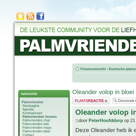
Forumoverzicht
‹
Exotische plant
Oleander volop in bloei
NAVIGATIE
Plaats een reactie
Palmvrienden
Startpagina
Agenda
Oleander volop in
Kortingskaart
Palmvrienden forums
door
PeterHoofddorp
op 21 
Palmvrienden chat
Palmvrienden wiki
Palmvrienden maps
Deze Oleander heb ik ee
Palmvrienden label
Contact