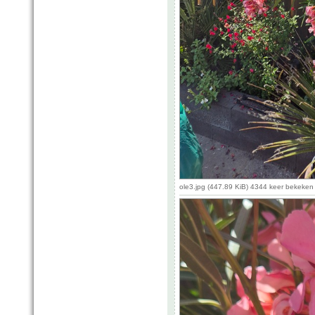
ole3.jpg (447.89 KiB) 4344 keer bekeken