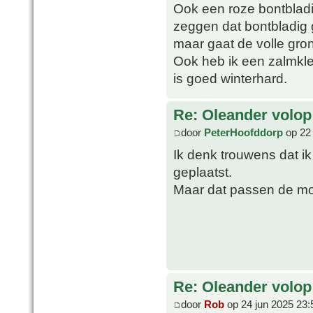
Ook een roze bontbladi
zeggen dat bontbladig g
maar gaat de volle gron
Ook heb ik een zalmkle
is goed winterhard.
Re: Oleander volop 
door
PeterHoofddorp
op 22 
Ik denk trouwens dat i
geplaatst.
Maar dat passen de mo
Re: Oleander volop 
door
Rob
op 24 jun 2025 23: