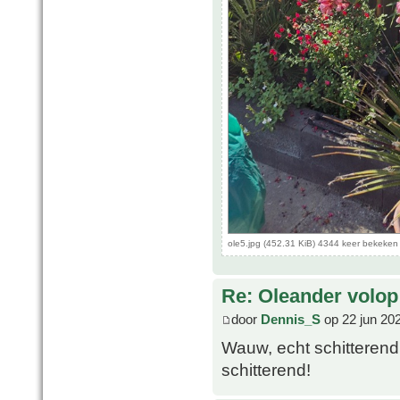
ole5.jpg (452.31 KiB) 4344 keer bekeken
Re: Oleander volop 
door
Dennis_S
op 22 jun 20
Wauw, echt schitterend!
schitterend!