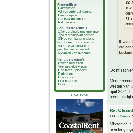
A
Plantenlijsten
Ik w
Palmbomen
Winterharde palmbomen
ceri
Bananenplanten
Rijn
Canna's (bloemriet)
Palmvarens
cham
Populairste artikels
1)
Verzorging bananenplanten
2)
Verzorging van palmen
3)
Hoe een bananenplant
Ik woon 
beschermen in de winter?
4)
De 10 winterhardste
erg hoog
palmbomen ter wereld
bestand 
5)
Zaaien van avocado
Handige pagina's
Exoten adressen
Veel gestelde vragen
Ok misschien 
Hoe foto's uploaden
Richtlijnen
Disclaimer
Maar chamaero
Link naar ons
Links
westen van N
april 2024. E
SPONSORS
tegen nattigh
Re: Oleande
door
Dennis_
Misschien is
jarenlang ing