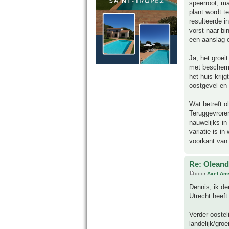
speerroot, ma
plant wordt t
resulteerde in
vorst naar bi
een aanslag o
Ja, het groei
met beschermi
het huis krij
oostgevel en 
Wat betreft o
Teruggevroren
nauwelijks in
variatie is i
voorkant van 
Re: Oleande
door
Axel Am
Dennis, ik de
Utrecht heeft
Verder oostel
landelijk/gro