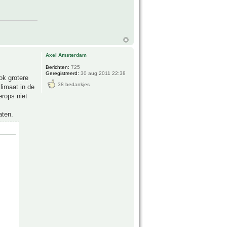
Axel Amsterdam
Berichten:
725
Geregistreerd:
30 aug 2011 22:38
ok grotere
38 bedankjes
limaat in de
erops niet
aten.