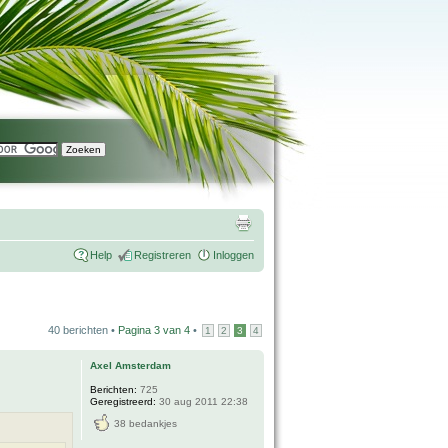
Help
Registreren
Inloggen
40 berichten •
Pagina
3
van
4
•
1
2
3
4
Axel Amsterdam
Berichten:
725
Geregistreerd:
30 aug 2011 22:38
38 bedankjes