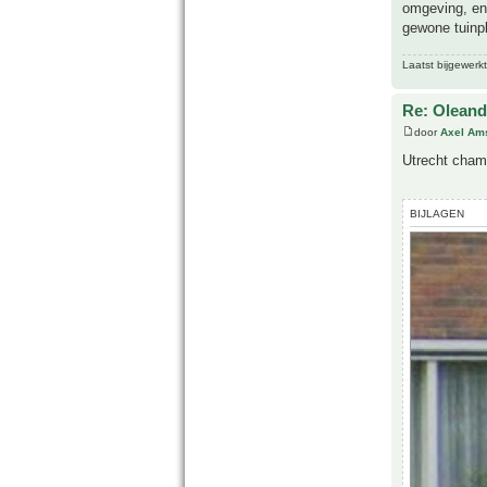
omgeving, en
gewone tuinpl
Laatst bijgewerk
Re: Oleande
door
Axel Am
Utrecht cham
BIJLAGEN