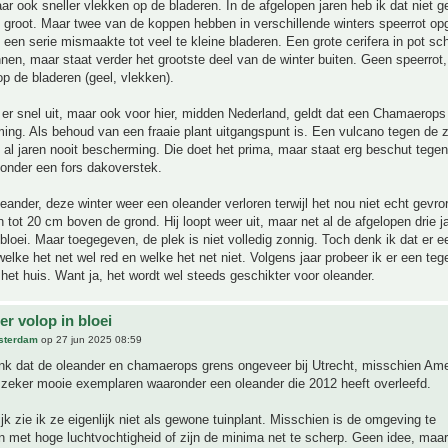
ar ook sneller vlekken op de bladeren. In de afgelopen jaren heb ik dat niet 
e groot. Maar twee van de koppen hebben in verschillende winters speerrot op
 een serie mismaakte tot veel te kleine bladeren. Een grote cerifera in pot schu
nnen, maar staat verder het grootste deel van de winter buiten. Geen speerrot
p de bladeren (geel, vlekken).
t er snel uit, maar ook voor hier, midden Nederland, geldt dat een Chamaerops 
ng. Als behoud van een fraaie plant uitgangspunt is. Een vulcano tegen de z
gt al jaren nooit bescherming. Die doet het prima, maar staat erg beschut tege
onder een fors dakoverstek.
leander, deze winter weer een oleander verloren terwijl het nou niet echt gevro
 tot 20 cm boven de grond. Hij loopt weer uit, maar net al de afgelopen drie j
 bloei. Maar toegegeven, de plek is niet volledig zonnig. Toch denk ik dat er 
n welke het net wel red en welke het net niet. Volgens jaar probeer ik er een te
het huis. Want ja, het wordt wel steeds geschikter voor oleander.
r volop in bloei
sterdam
op 27 jun 2025 08:59
nk dat de oleander en chamaerops grens ongeveer bij Utrecht, misschien Amers
 zeker mooie exemplaren waaronder een oleander die 2012 heeft overleefd.
ijk zie ik ze eigenlijk niet als gewone tuinplant. Misschien is de omgeving te
en met hoge luchtvochtigheid of zijn de minima net te scherp. Geen idee, maar