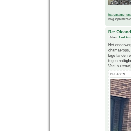
http://palmvrien
volg lapalmerai
Re: Oleande
door
Axel Am
Het onderwerp
chamaerops, d
lage landen e
tegen nattigh
Veel buitenwi
BIJLAGEN