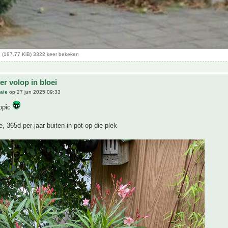
 (187.77 KiB) 3322 keer bekeken
r volop in bloei
aie
op 27 jun 2025 09:33
topic
e, 365d per jaar buiten in pot op die plek