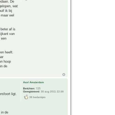
gedaan. De
gelopen, wat
if ik bij
, maar wel
beter af is
ijkant van
n een
ren heeft.
aar
een hoop
gen de
Axel Amsterdam
Berichten:
725
Geregistreerd:
30 aug 2011 22:38
foort ligt.
38 bedankjes
 in de