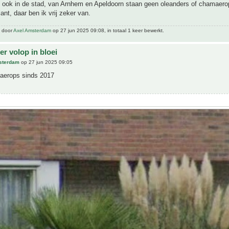
 ook in de stad, van Arnhem en Apeldoorn staan geen oleanders of chamaero
ant, daar ben ik vrij zeker van.
t door
Axel Amsterdam
op 27 jun 2025 09:08, in totaal 1 keer bewerkt.
r volop in bloei
sterdam
op 27 jun 2025 09:05
aerops sinds 2017