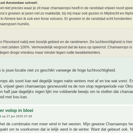
xel Amsterdam schreef:
eet niet precies waar je zit maar chamaerops heeft in de randstad vrijwel nooit spee
fera’s groeien al jaren net zo makkelijk, bij mij maar ook gezien in Mijdrecht en Alp
. In Almere ken ik ook een forse volcano. Er groeien in de randstad echt honderden
aeropsen humilis.
in Flevoland nabij een bosrijk gebied en de randmeren. De luchtvochtigheid is hier 
 niet zelden 100%. Vermoedelijk vergroot dat de kans op speerrot. Chamaerops is
tegen droge vrieskou maar minder tegen natte kwakkelwinters.
is jouw locatie niet zo geschikt vanwege de hoge luchtvochtigheid.
ps als soort kan wel degelijk tegen natte winters met af en toe wat vorst. Er 
L vrijwel geen chamaerops gesneuveld na de non stop regenperiode van Okto
en half jaar dagelijks regen lijkt me voldoende bewijs om te stellen dat cham
eid met kou kan.
r volop in bloei
S
op 27 jun 2025 07:26
 het de combinatie met meer wind in het westen. Mijn gewone Chamaerops he
epakt om te voorkomen dat ie lelijk werd in de winter. Want dat gebeurt ook. Ni