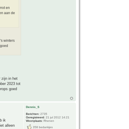
rrot en
hen aan de
's winters
 goed
zijn in het
ber 2023 tot
aerops goed
Dennis_S
Berichten:
2735
Geregistreerd:
21 jul 2012 14:21
b ik
Woonplaats:
Rhenen
et alleen
358 bedankjes