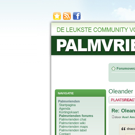
Forumoverz
Oleander 
NAVIGATIE
Plaats een reactie
Palmvrienden
Startpagina
Agenda
Re: Olean
Kortingskaart
Palmvrienden forums
door
Axel Am
Palmvrienden chat
Palmvrienden wiki
Palmvrienden maps
drac
Palmvrienden label
Contact