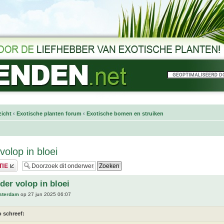
icht
‹
Exotische planten forum
‹
Exotische bomen en struiken
volop in bloei
der volop in bloei
sterdam
op 27 jun 2025 06:07
o schreef: