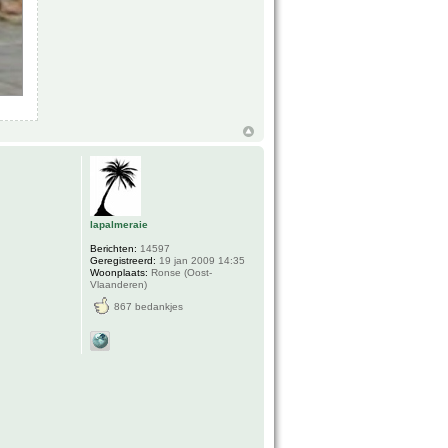
lapalmeraie
Berichten:
14597
Geregistreerd:
19 jan 2009 14:35
Woonplaats:
Ronse (Oost-
Vlaanderen)
867 bedankjes