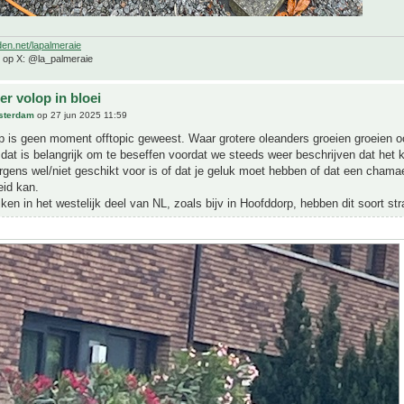
den.net/lapalmeraie
e op X: @la_palmeraie
r volop in bloei
sterdam
op 27 jun 2025 11:59
 is geen moment offtopic geweest. Waar grotere oleanders groeien groeien o
at is belangrijk om te beseffen voordat we steeds weer beschrijven dat het k
rgens wel/niet geschikt voor is of dat je geluk moet hebben of dat een chama
eid kan.
jken in het westelijk deel van NL, zoals bijv in Hoofddorp, hebben dit soort str