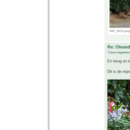
IMG_9916.jpeg
Re: Oleande
door
lapalmer
En terug on 
Dit is de mijn