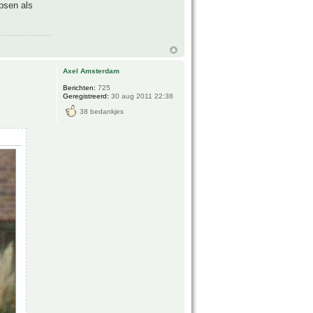
psen als
Axel Amsterdam
Berichten:
725
Geregistreerd:
30 aug 2011 22:38
38 bedankjes