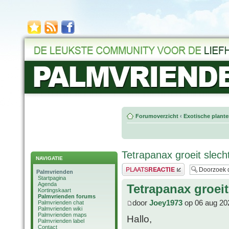
Forumoverzicht
‹
Exotische plant
Tetrapanax groeit slech
NAVIGATIE
Plaats een reactie
Palmvrienden
Startpagina
Agenda
Tetrapanax groeit
Kortingskaart
Palmvrienden forums
door
Joey1973
op 06 aug 20
Palmvrienden chat
Palmvrienden wiki
Palmvrienden maps
Hallo,
Palmvrienden label
Contact