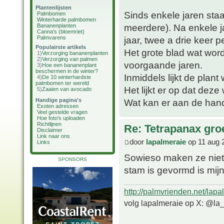
Plantenlijsten
Sinds enkele jaren staa
Palmbomen
Winterharde palmbomen
meerdere). Na enkele ja
Bananenplanten
Canna's (bloemriet)
Palmvarens
jaar, twee a drie keer p
Populairste artikels
Het grote blad wat wor
1)
Verzorging bananenplanten
2)
Verzorging van palmen
voorgaande jaren.
3)
Hoe een bananenplant
beschermen in de winter?
Inmiddels lijkt de plan
4)
De 10 winterhardste
palmbomen ter wereld
Het lijkt er op dat deze
5)
Zaaien van avocado
Handige pagina's
Wat kan er aan de hand
Exoten adressen
Veel gestelde vragen
Hoe foto's uploaden
Richtlijnen
Re: Tetrapanax groe
Disclaimer
Link naar ons
door
lapalmeraie
op 11 aug 
Links
Sowieso maken ze niet 
SPONSORS
stam is gevormd is mijn
http://palmvrienden.net/lapa
volg lapalmeraie op X: @la