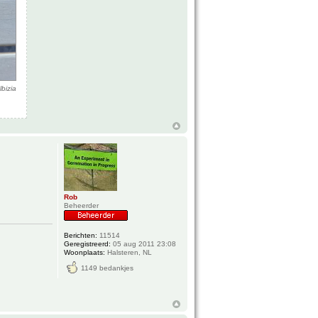
lbizia
Rob
Beheerder
Berichten:
11514
Geregistreerd:
05 aug 2011 23:08
Woonplaats:
Halsteren, NL
1149 bedankjes