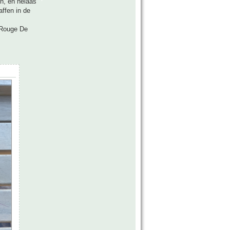
jn, en helaas
ffen in de
. Rouge De