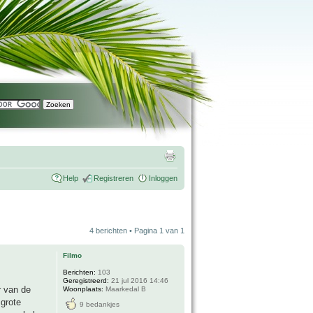
Help
Registreren
Inloggen
4 berichten • Pagina
1
van
1
Filmo
Berichten:
103
Geregistreerd:
21 jul 2016 14:46
r van de
Woonplaats:
Maarkedal B
 grote
9 bedankjes