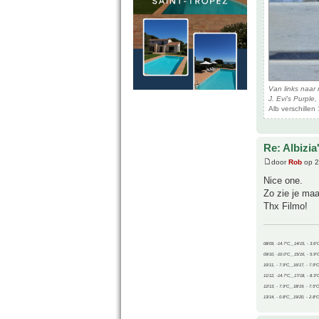
Van links naar r
J. Evi's Purple,
Alb verschillen
Re: Albizia
door
Rob
op 2
Nice one.
Zo zie je maa
Thx Filmo!
08/09, -14.7°C__14/15, - 3.6°
09/10, -10.0°C__15/16, - 5.9°
10/11, - 7.9°C__16/17, - 7.9°
11/12, -14.7°C__17/18, - 8.3°
12/13, - 7.9°C__18/19, - 7.5°C
13/14, - 0.8°C__19/20, - 2.8°C