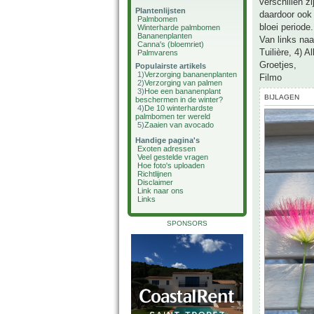
verschillen z
Plantenlijsten
daardoor ook 
Palmbomen
bloei periode.
Winterharde palmbomen
Bananenplanten
Van links naa
Canna's (bloemriet)
Tuilière, 4) A
Palmvarens
Groetjes,
Populairste artikels
1)
Verzorging bananenplanten
Filmo
2)
Verzorging van palmen
3)
Hoe een bananenplant
BIJLAGEN
beschermen in de winter?
4)
De 10 winterhardste
palmbomen ter wereld
5)
Zaaien van avocado
Handige pagina's
Exoten adressen
Veel gestelde vragen
Hoe foto's uploaden
Richtlijnen
Disclaimer
Link naar ons
Links
SPONSORS