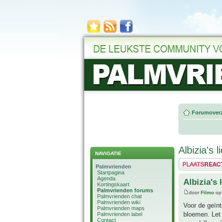
Forumoverz
Albizia's 
NAVIGATIE
Plaats een reactie
Palmvrienden
Startpagina
Agenda
Albizia's 
Kortingskaart
Palmvrienden forums
door
Filmo
op
Palmvrienden chat
Palmvrienden wiki
Voor de geïnt
Palmvrienden maps
bloemen. Let 
Palmvrienden label
Contact