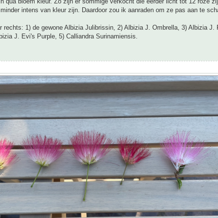
ijn qua bloem kleur. Zo zijn er sommige verkocht die eerder licht tot 12 roze zi
minder intens van kleur zijn. Daardoor zou ik aanraden om ze pas aan te scha
r rechts: 1) de gewone Albizia Julibrissin, 2) Albizia J. Ombrella, 3) Albizia J
lbizia J. Evi's Purple, 5) Calliandra Surinamiensis.