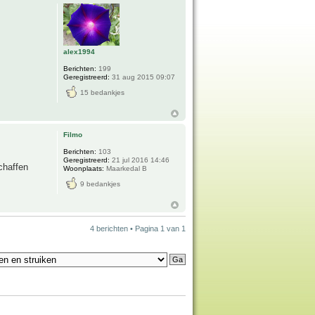
alex1994
Berichten:
199
Geregistreerd:
31 aug 2015 09:07
15 bedankjes
Filmo
Berichten:
103
Geregistreerd:
21 jul 2016 14:46
chaffen
Woonplaats:
Maarkedal B
9 bedankjes
4 berichten • Pagina
1
van
1