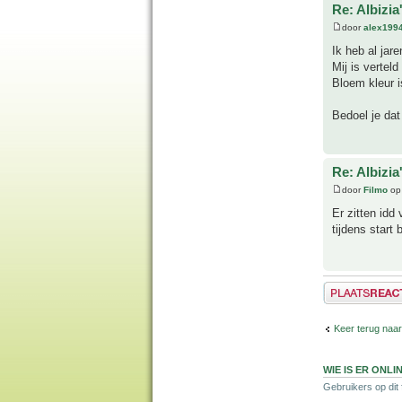
Re: Albizia
door
alex199
Ik heb al jare
Mij is verteld
Bloem kleur i
Bedoel je dat
Re: Albizia
door
Filmo
op 
Er zitten idd
tijdens start 
Plaats een reactie
Keer terug naa
WIE IS ER ONLI
Gebruikers op dit