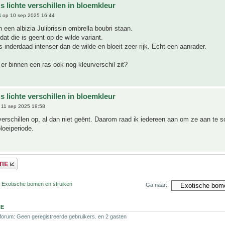
's lichte verschillen in bloemkleur
4
op 10 sep 2025 16:44
n een albizia Julibrissin ombrella boubri staan.
 dat die is geent op de wilde variant.
s inderdaad intenser dan de wilde en bloeit zeer rijk. Echt een aanrader.
 er binnen een ras ook nog kleurverschil zit?
's lichte verschillen in bloemkleur
11 sep 2025 19:58
 verschillen op, al dan niet geënt. Daarom raad ik iedereen aan om ze aan te s
bloeiperiode.
r Exotische bomen en struiken
Ga naar:
NE
 forum: Geen geregistreerde gebruikers. en 2 gasten