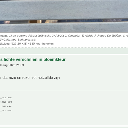
echts: 1) de gewone Albizia Julibrissin, 2) Albizia J. Ombrella, 3) Albizia J. Rouge De Tuilière, 4) A
 5) Calliandra Surinamiensis.
 1kl.jpeg (527.26 KiB) 4135 keer bekeken
's lichte verschillen in bloemkleur
0 aug 2025 21:39
r dat roze en roze niet hetzelfde zijn
C__20/21, -9.1°C
C__21/22, -5.2°C
C__21/22, -6.9°C
C__22/23, -7.1°C