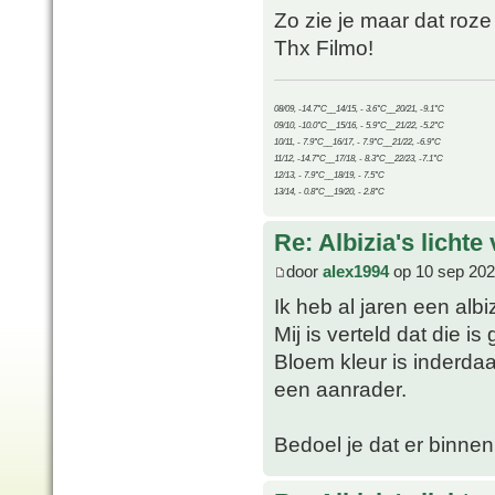
Zo zie je maar dat roze 
Thx Filmo!
08/09, -14.7°C__14/15, - 3.6°C__20/21, -9.1°C
09/10, -10.0°C__15/16, - 5.9°C__21/22, -5.2°C
10/11, - 7.9°C__16/17, - 7.9°C__21/22, -6.9°C
11/12, -14.7°C__17/18, - 8.3°C__22/23, -7.1°C
12/13, - 7.9°C__18/19, - 7.5°C
13/14, - 0.8°C__19/20, - 2.8°C
Re: Albizia's lichte
door
alex1994
op 10 sep 202
Ik heb al jaren een albi
Mij is verteld dat die is
Bloem kleur is inderdaad
een aanrader.
Bedoel je dat er binnen