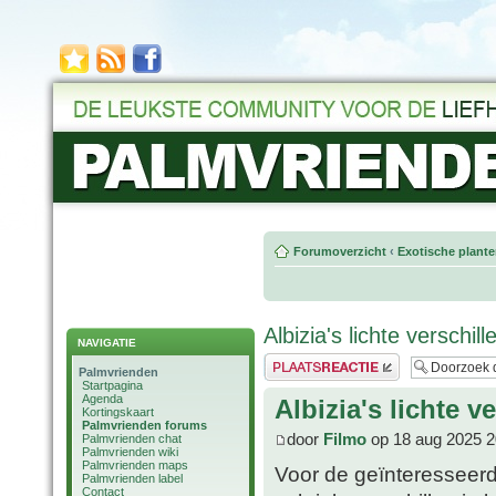
Forumoverzicht
‹
Exotische plant
Albizia's lichte verschil
NAVIGATIE
Plaats een reactie
Palmvrienden
Startpagina
Agenda
Albizia's lichte v
Kortingskaart
Palmvrienden forums
door
Filmo
op 18 aug 2025 2
Palmvrienden chat
Palmvrienden wiki
Palmvrienden maps
Voor de geïnteresseerd
Palmvrienden label
Contact