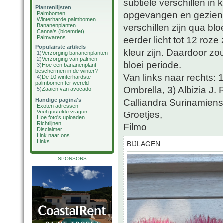
subtiele verschillen in 
Plantenlijsten
opgevangen en gezien d
Palmbomen
Winterharde palmbomen
verschillen zijn qua bl
Bananenplanten
Canna's (bloemriet)
Palmvarens
eerder licht tot 12 roz
Populairste artikels
kleur zijn. Daardoor zo
1)
Verzorging bananenplanten
2)
Verzorging van palmen
bloei periode.
3)
Hoe een bananenplant
beschermen in de winter?
Van links naar rechts: 1
4)
De 10 winterhardste
palmbomen ter wereld
Ombrella, 3) Albizia J. 
5)
Zaaien van avocado
Handige pagina's
Calliandra Surinamiens
Exoten adressen
Veel gestelde vragen
Groetjes,
Hoe foto's uploaden
Richtlijnen
Filmo
Disclaimer
Link naar ons
Links
BIJLAGEN
SPONSORS