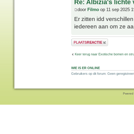
Re: Albizia's lichte
door
Filmo
op 11 sep 2025 1
Er zitten idd verschille
iedereen aan om ze aan 
Plaats een reactie
Keer terug naar Exotische bomen en str
WIE IS ER ONLINE
Gebruikers op dit forum: Geen geregistreer
Pwered