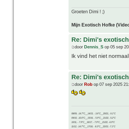
Groeten Dimi ! ;)
Mijn Exotisch Hofke (Video
Re: Dimi's exotisch 
door
Dennis_S
op 05 sep 20
Ik vind het niet normaa
Re: Dimi's exotisch 
door
Rob
op 07 sep 2025 21
08/09, -14.7°C__14/15, - 3.6°C__20/21, -9.1°C
09/10, -10.0°C__15/16, - 5.9°C__21/22, -5.2°C
10/11, - 7.9°C__16/17, - 7.9°C__21/22, -6.9°C
11/12, -14.7°C__17/18, - 8.3°C__22/23, -7.1°C