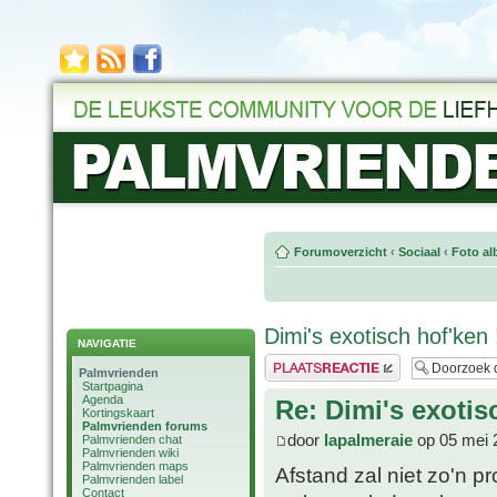
Forumoverzicht
‹
Sociaal
‹
Foto al
Dimi's exotisch hof'ken !
NAVIGATIE
Plaats een reactie
Palmvrienden
Startpagina
Agenda
Re: Dimi's exotisc
Kortingskaart
Palmvrienden forums
door
lapalmeraie
op 05 mei 
Palmvrienden chat
Palmvrienden wiki
Palmvrienden maps
Afstand zal niet zo'n pr
Palmvrienden label
Contact