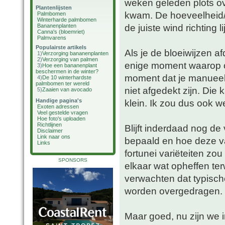
weken geleden plots ov
Plantenlijsten
kwam. De hoeveelheid/
Palmbomen
Winterharde palmbomen
de juiste wind richting 
Bananenplanten
Canna's (bloemriet)
Palmvarens
Populairste artikels
Als je de bloeiwijzen af
1)
Verzorging bananenplanten
2)
Verzorging van palmen
enige moment waarop o
3)
Hoe een bananenplant
beschermen in de winter?
moment dat je manueel 
4)
De 10 winterhardste
palmbomen ter wereld
niet afgedekt zijn. Die 
5)
Zaaien van avocado
Handige pagina's
klein. Ik zou dus ook w
Exoten adressen
Veel gestelde vragen
Hoe foto's uploaden
Richtlijnen
Blijft inderdaad nog d
Disclaimer
Link naar ons
bepaald en hoe deze van
Links
fortunei variëteiten zo
SPONSORS
elkaar wat opheffen ter
verwachten dat typisc
worden overgedragen.
Maar goed, nu zijn we 