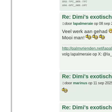
12/13, - 7.9°C__18/19, - 7.5°C
13/14, - 0.8°C__19/20, - 2.8°C
Re: Dimi's exotisch 
door
lapalmeraie
op 08 sep 
Veel werk aan gehad
Mooi man!
http://palmvrienden.net/lapa
volg lapalmeraie op X: @la
Re: Dimi's exotisch 
door
marinus
op 11 sep 202
Re: Dimi's exotisch 