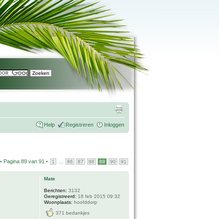
Help
Registreren
Inloggen
 •
Pagina
89
van
91
•
...
1
86
87
88
89
90
91
Mate
Berichten:
3132
Geregistreerd:
18 feb 2015 09:32
Woonplaats:
hoofddorp
371 bedankjes