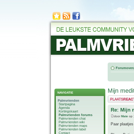
Forumoverz
Mijn medi
NAVIGATIE
Plaats een reactie
Palmvrienden
Startpagina
Agenda
Re: Mijn 
Kortingskaart
Palmvrienden forums
door
Mate
op 
Palmvrienden chat
Palmvrienden wiki
Paar plaatje
Palmvrienden maps
Palmvrienden label
Contact