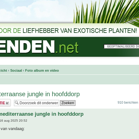
icht
‹
Sociaal
‹
Foto album en video
terraanse jungle in hoofddorp
910 berichten
mediterraanse jungle in hoofddorp
16 aug 2025 20:52
s van vandaag: