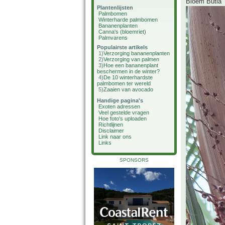
Bloem Butia
Plantenlijsten
Palmbomen
Winterharde palmbomen
Bananenplanten
Canna's (bloemriet)
Palmvarens
Populairste artikels
1)
Verzorging bananenplanten
2)
Verzorging van palmen
3)
Hoe een bananenplant
beschermen in de winter?
4)
De 10 winterhardste
palmbomen ter wereld
5)
Zaaien van avocado
Handige pagina's
Exoten adressen
Veel gestelde vragen
Hoe foto's uploaden
Richtlijnen
Disclaimer
Link naar ons
Links
SPONSORS