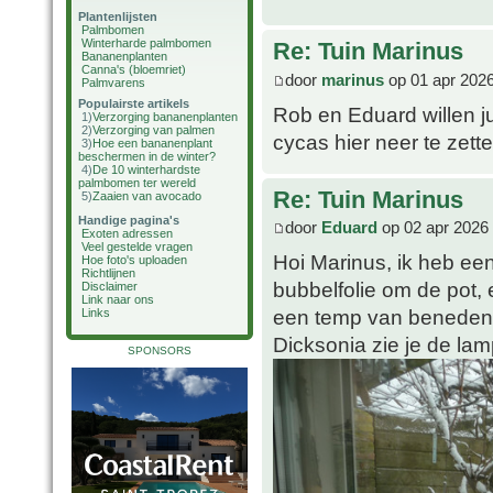
Plantenlijsten
Palmbomen
Winterharde palmbomen
Re: Tuin Marinus
Bananenplanten
Canna's (bloemriet)
door
marinus
op 01 apr 2026
Palmvarens
Populairste artikels
Rob en Eduard willen jul
1)
Verzorging bananenplanten
2)
Verzorging van palmen
cycas hier neer te zett
3)
Hoe een bananenplant
beschermen in de winter?
4)
De 10 winterhardste
palmbomen ter wereld
Re: Tuin Marinus
5)
Zaaien van avocado
Handige pagina's
door
Eduard
op 02 apr 2026 
Exoten adressen
Veel gestelde vragen
Hoi Marinus, ik heb ee
Hoe foto's uploaden
Richtlijnen
bubbelfolie om de pot,
Disclaimer
Link naar ons
een temp van beneden -3
Links
Dicksonia zie je de la
SPONSORS