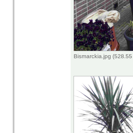
Bismarckia.jpg (528.5