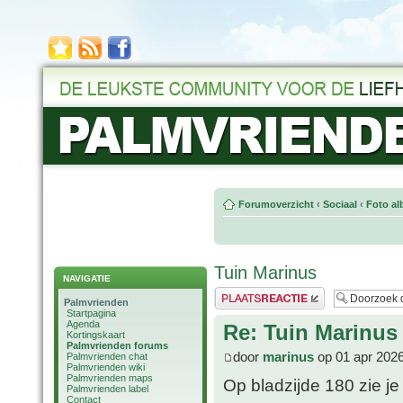
Forumoverzicht
‹
Sociaal
‹
Foto al
Tuin Marinus
NAVIGATIE
Plaats een reactie
Palmvrienden
Startpagina
Agenda
Re: Tuin Marinus
Kortingskaart
Palmvrienden forums
door
marinus
op 01 apr 2026
Palmvrienden chat
Palmvrienden wiki
Palmvrienden maps
Op bladzijde 180 zie je
Palmvrienden label
Contact