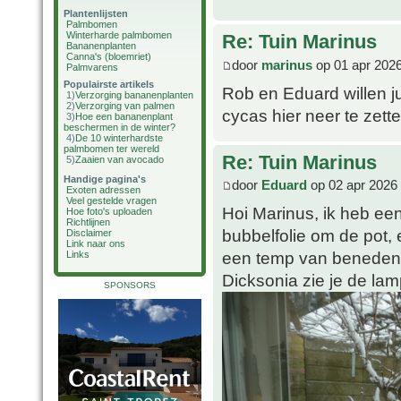
Plantenlijsten
Palmbomen
Winterharde palmbomen
Re: Tuin Marinus
Bananenplanten
Canna's (bloemriet)
door
marinus
op 01 apr 2026
Palmvarens
Populairste artikels
Rob en Eduard willen jul
1)
Verzorging bananenplanten
2)
Verzorging van palmen
cycas hier neer te zett
3)
Hoe een bananenplant
beschermen in de winter?
4)
De 10 winterhardste
palmbomen ter wereld
Re: Tuin Marinus
5)
Zaaien van avocado
Handige pagina's
door
Eduard
op 02 apr 2026 
Exoten adressen
Veel gestelde vragen
Hoi Marinus, ik heb ee
Hoe foto's uploaden
Richtlijnen
bubbelfolie om de pot,
Disclaimer
Link naar ons
een temp van beneden -3
Links
Dicksonia zie je de la
SPONSORS