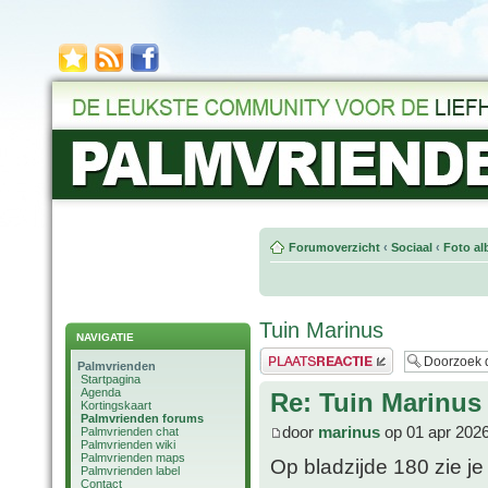
Forumoverzicht
‹
Sociaal
‹
Foto al
Tuin Marinus
NAVIGATIE
Plaats een reactie
Palmvrienden
Startpagina
Agenda
Re: Tuin Marinus
Kortingskaart
Palmvrienden forums
door
marinus
op 01 apr 2026
Palmvrienden chat
Palmvrienden wiki
Palmvrienden maps
Op bladzijde 180 zie je
Palmvrienden label
Contact