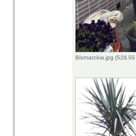
Bismarckia.jpg (528.5