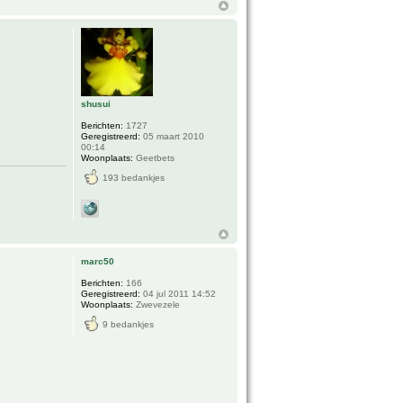
shusui
Berichten:
1727
Geregistreerd:
05 maart 2010
00:14
Woonplaats:
Geetbets
193 bedankjes
marc50
Berichten:
166
Geregistreerd:
04 jul 2011 14:52
Woonplaats:
Zwevezele
9 bedankjes