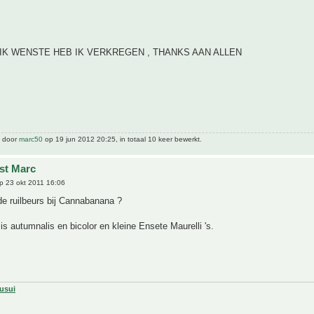
IK WENSTE HEB IK VERKREGEN , THANKS AAN ALLEN
t door
marc50
op 19 jun 2012 20:25, in totaal 10 keer bewerkt.
jst Marc
p 23 okt 2011 16:06
e ruilbeurs bij Cannabanana ?
s autumnalis en bicolor en kleine Ensete Maurelli 's.
usui