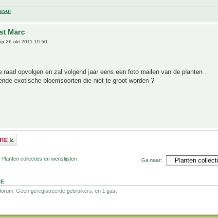
usui
jst Marc
p 26 okt 2011 19:50
je raad opvolgen en zal volgend jaar eens een foto mailen van de planten .
ende exotische bloemsoorten die niet te groot worden ?
 Planten collecties en wenslijsten
Ga naar:
NE
 forum: Geen geregistreerde gebruikers. en 1 gast