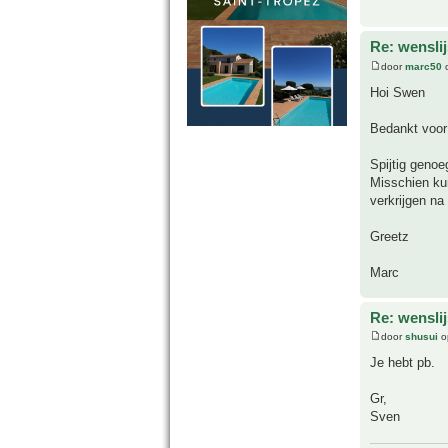
Re: wensli
door
marc50
o
Hoi Swen
Bedankt voor 
Spijtig genoe
Misschien kun
verkrijgen na
Greetz
Marc
Re: wensli
door
shusui
o
Je hebt pb.
Gr,
Sven