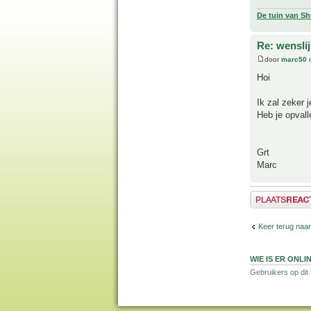
De tuin van Sh
Re: wensli
door
marc50
o
Hoi
Ik zal zeker 
Heb je opvall
Grt
Marc
Plaats een reactie
Keer terug naar
WIE IS ER ONLI
Gebruikers op dit