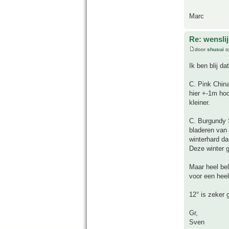
Marc
Re: wensli
door
shusui
o
Ik ben blij da
C. Pink China
hier +-1m hoo
kleiner.
C. Burgundy 
bladeren van 
winterhard da
Deze winter g
Maar heel bela
voor een hee
12° is zeker 
Gr,
Sven