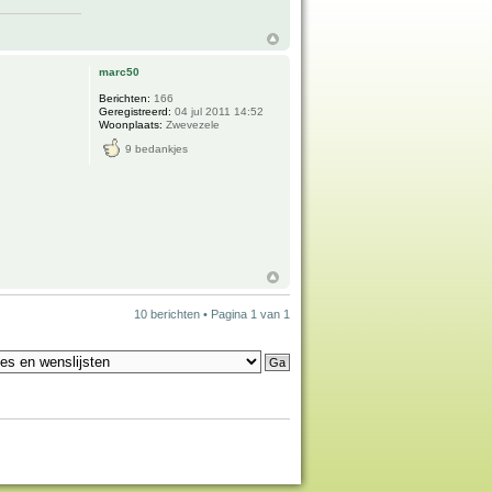
marc50
Berichten:
166
Geregistreerd:
04 jul 2011 14:52
Woonplaats:
Zwevezele
9 bedankjes
10 berichten • Pagina
1
van
1