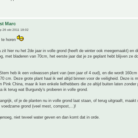
jst Marc
p 26 okt 2011 18:02
t te horen
 zit hier nu het 2de jaar in volle grond (heeft de winter ook meegemaakt) en di
g, met bladeren van 70cm, het eerste jaar dat je ze geplant hebt blijven ze d
Stem heb ik een volwassen plant van (een jaar of 4 oud), en die wordt 160cm
70 cm. Deze grote plant haal ik wel altijd binnen voor de veiligheid. Deze is 
n Pink China, maar ik ken enkele liefhebbers die ze altijd buiten laten zonder
a ik terug wat Burgundy's proberen in volle grond.
ngrijk, of je de planten nu in volle grond laat staan, of terug uitgraaft, maakt n
l voedzame grond (veel mest, compost,...)!
genoeg, niet teveel water geven en dan komt dat in orde.