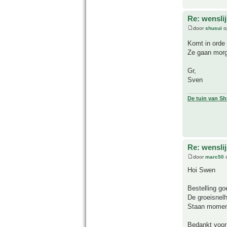
Re: wensli
door
shusui
o
Komt in orde
Ze gaan morg
Gr,
Sven
De tuin van Sh
Re: wensli
door
marc50
o
Hoi Swen
Bestelling g
De groeisnelh
Staan momente
Bedankt voor