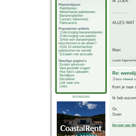
IK ZOEK :
Plantenlijsten
Palmbomen
............
Winterharde palmbomen
Bananenplanten
Canna's (bloemriet)
ALLES WAT 
Palmvarens
Populairste artikels
1)
Verzorging bananenplanten
2)
Verzorging van palmen
3)
Hoe een bananenplant
beschermen in de winter?
4)
De 10 winterhardste
Marc
palmbomen ter wereld
5)
Zaaien van avocado
Laatst bijgewerk
Handige pagina's
Exoten adressen
Veel gestelde vragen
Hoe foto's uploaden
Re: wensli
Richtlijnen
Disclaimer
door
shusui
o
Link naar ons
Links
Kom je naar d
SPONSORS
Ik heb eucomi
Gr,
Sven
De tuin van Sh