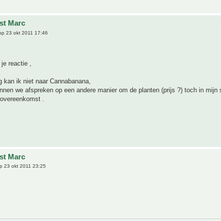
jst Marc
p 23 okt 2011 17:46
je reactie ,
g kan ik niet naar Cannabanana,
nen we afspreken op een andere manier om de planten (prijs ?) toch in mijn s
 overeenkomst .
jst Marc
p 23 okt 2011 23:25