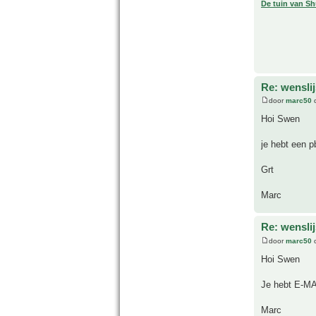
De tuin van Sh
Re: wensli
door
marc50
o
Hoi Swen
je hebt een p
Grt
Marc
Re: wensli
door
marc50
o
Hoi Swen
Je hebt E-MA
Marc