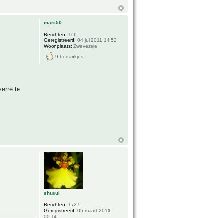
marc50
Berichten:
166
Geregistreerd:
04 jul 2011 14:52
Woonplaats:
Zwevezele
9 bedankjes
erre te
shusui
Berichten:
1727
Geregistreerd:
05 maart 2010
00:14