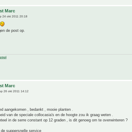
jst Marc
p 24 okt 2011 20:18
en de post op.
usui
jst Marc
p 26 okt 2011 14:12
oed aangekomen , bedankt , mooie planten .
eid van de speciale collocasia's en de hoogte zou ik graag weten .
el in de serre constant op 12 graden , is dit genoeg om te overwinteren ?
 de suppersnelle service