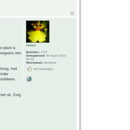
shusui
e plant is
Berichten:
1727
oorgaans iets
Geregistreerd:
05 maart 2010
00:14
Woonplaats:
Geetbets
 hoog, met
193 bedankjes
minder
 probleem.
iet uit. Zorg