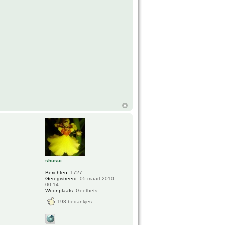
shusui
Berichten:
1727
Geregistreerd:
05 maart 2010
00:14
Woonplaats:
Geetbets
193 bedankjes