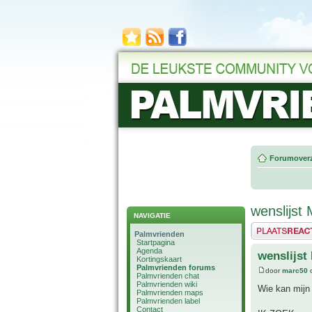
Forumoverz
wenslijst
NAVIGATIE
Plaats een reactie
Palmvrienden
Startpagina
Agenda
wenslijst
Kortingskaart
Palmvrienden forums
door
marc50
o
Palmvrienden chat
Palmvrienden wiki
Wie kan mijn 
Palmvrienden maps
Palmvrienden label
Contact