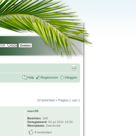
Help
Registreren
Inloggen
10 berichten • Pagina
1
van
1
marc50
Berichten:
166
Geregistreerd:
04 jul 2011 14:52
Woonplaats:
Zwevezele
9 bedankjes