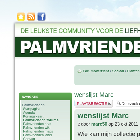
Forumoverzicht
‹
Sociaal
‹
Planten
wenslijst Marc
NAVIGATIE
Plaats een reactie
Palmvrienden
Startpagina
Agenda
wenslijst Marc
Kortingskaart
Palmvrienden forums
door
marc50
op 23 okt 2011 
Palmvrienden chat
Palmvrienden wiki
Palmvrienden maps
Wie kan mijn collectie 
Palmvrienden label
Contact