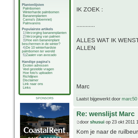
Plantenlijsten
IK ZOEK :
Palmbomen
Winterharde palmbomen
Bananenplanten
Canna's (bloemriet)
Palmvarens
............
Populairste artikels
1)
Verzorging bananenplanten
2)
Verzorging van palmen
ALLES WAT IK WENS
3)
Hoe een bananenplant
beschermen in de winter?
ALLEN
4)
De 10 winterhardste
palmbomen ter wereld
5)
Zaaien van avocado
Handige pagina's
Exoten adressen
Veel gestelde vragen
Hoe foto's uploaden
Richtlijnen
Disclaimer
Link naar ons
Marc
Links
Laatst bijgewerkt door
marc50
SPONSORS
Re: wenslijst Marc
door
shusui
op 23 okt 2011 
Kom je naar de ruilbeu