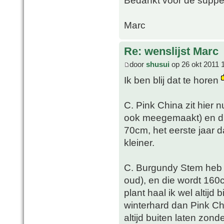
Bedankt voor de supper
Marc
Re: wenslijst Marc
door
shusui
op 26 okt 2011 
Ik ben blij dat te horen
C. Pink China zit hier n
ook meegemaakt) en die
70cm, het eerste jaar d
kleiner.
C. Burgundy Stem heb i
oud), en die wordt 160
plant haal ik wel altijd
winterhard dan Pink Ch
altijd buiten laten zon