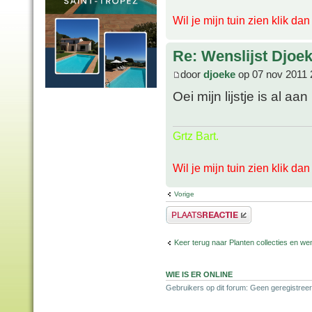
Wil je mijn tuin zien klik da
Re: Wenslijst Djoek
door
djoeke
op 07 nov 2011 
Oei mijn lijstje is al 
Grtz Bart.
Wil je mijn tuin zien klik da
Vorige
Plaats een reactie
Keer terug naar Planten collecties en wen
WIE IS ER ONLINE
Gebruikers op dit forum: Geen geregistreer