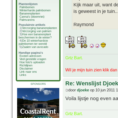
Kijk maar uit, want d
Plantenlijsten
Palmbomen
is geweest in je tuin..
Winterharde palmbomen
Bananenplanten
Canna's (bloemriet)
Palmvarens
Raymond
Populairste artikels
1)
Verzorging bananenplanten
2)
Verzorging van palmen
3)
Hoe een bananenplant
beschermen in de winter?
4)
De 10 winterhardste
palmbomen ter wereld
5)
Zaaien van avocado
Handige pagina's
Exoten adressen
Grtz Bart.
Veel gestelde vragen
Hoe foto's uploaden
Richtlijnen
Disclaimer
Wil je mijn tuin zien klik da
Link naar ons
Links
Re: Wenslijst Djoek
SPONSORS
door
djoeke
op 10 jun 2011 
Voila lijstje nog even a
Grtz Bart.