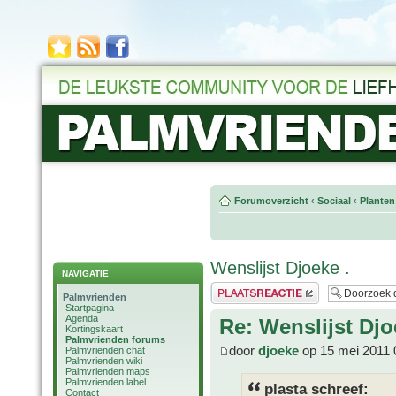
Forumoverzicht
‹
Sociaal
‹
Planten
Wenslijst Djoeke .
NAVIGATIE
Plaats een reactie
Palmvrienden
Startpagina
Agenda
Re: Wenslijst Djo
Kortingskaart
Palmvrienden forums
door
djoeke
op 15 mei 2011 
Palmvrienden chat
Palmvrienden wiki
Palmvrienden maps
Palmvrienden label
plasta schreef:
Contact