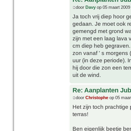
door
Davy
op 05 maart 2009
Ja toch vrij diep hoor g
gedaan. Je moet ook re
gemengd met grond want
zijn met een laag lava v
cm diep heb gegraven. H
zon vanaf ' s morgens (
uur (in deze periode).
hij door die zon een te
uit de wind.
Re: Aanplanten Jub
door
Christophe
op 05 maar
Het zijn toch prachtige 
terras!
Ben eigenlijk beetje ben