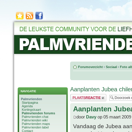
Forumoverzicht
‹
Sociaal
‹
Foto al
Aanplanten Jubea chile
NAVIGATIE
Plaats een reactie
Palmvrienden
Startpagina
Agenda
Aanplanten Jubea
Kortingskaart
Palmvrienden forums
door
Davy
op 05 maart 2009
Palmvrienden chat
Palmvrienden wiki
Palmvrienden maps
Vandaag de Jubea aang
Palmvrienden label
Contact