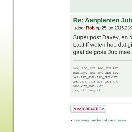
Re: Aanplanten Jub
door
Rob
op 25 jun 2016 23:
Super post Davey, en d
Laat ff weten hoe dat g
gaat de grote Jub mee.
08/09, -14.7°C__14/15, - 3.6°C__20/21, -9.1°C
09/10, -10.0°C__15/16, - 5.9°C__21/22, -5.2°C
10/11, - 7.9°C__16/17, - 7.9°C__21/22, -6.9°C
11/12, -14.7°C__17/18, - 8.3°C__22/23, -7.1°C
12/13, - 7.9°C__18/19, - 7.5°C
13/14, - 0.8°C__19/20, - 2.8°C
Plaats een reactie
Keer terug naar Foto album en video