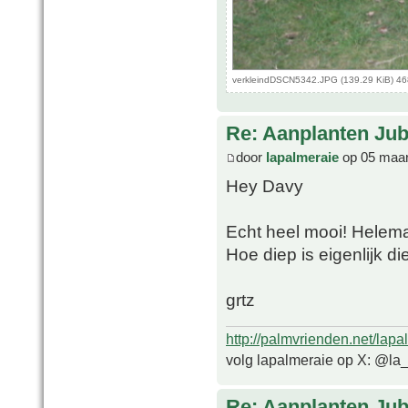
verkleindDSCN5342.JPG (139.29 KiB) 46
Re: Aanplanten Jub
door
lapalmeraie
op 05 maar
Hey Davy
Echt heel mooi! Helem
Hoe diep is eigenlijk 
grtz
http://palmvrienden.net/lapa
volg lapalmeraie op X: @la
Re: Aanplanten Jub