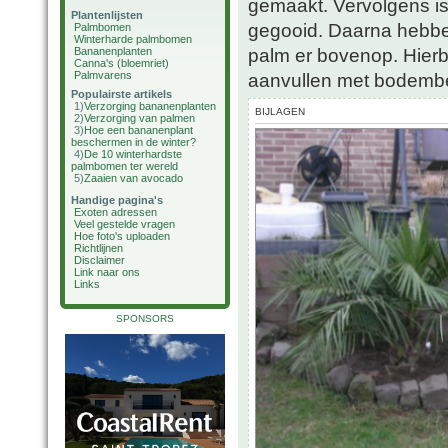
gemaakt. Vervolgens is
Plantenlijsten
gegooid. Daarna hebb
Palmbomen
Winterharde palmbomen
palm er bovenop. Hierb
Bananenplanten
Canna's (bloemriet)
Palmvarens
aanvullen met bodemb
Populairste artikels
1)
Verzorging bananenplanten
BIJLAGEN
2)
Verzorging van palmen
3)
Hoe een bananenplant
beschermen in de winter?
4)
De 10 winterhardste
palmbomen ter wereld
5)
Zaaien van avocado
Handige pagina's
Exoten adressen
Veel gestelde vragen
Hoe foto's uploaden
Richtlijnen
Disclaimer
Link naar ons
Links
SPONSORS