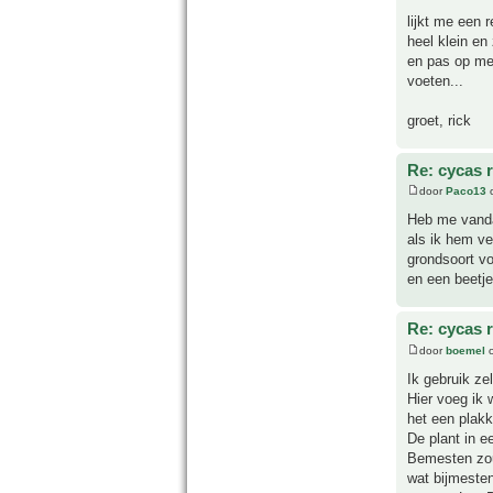
lijkt me een r
heel klein en
en pas op met
voeten...
groet, rick
Re: cycas r
door
Paco13
o
Heb me vanda
als ik hem v
grondsoort vo
en een beetj
Re: cycas r
door
boemel
o
Ik gebruik ze
Hier voeg ik 
het een plakk
De plant in e
Bemesten zou
wat bijmesten