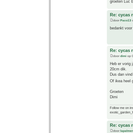
groeten Luc 
Re: cycas r
door
Paco13
o
bedankt voor 
Re: cycas r
door
dimi
op 0
Heb er vorig 
20cm dik.
Dus dan vind 
Of ikea heel
Groeten
Dimi
Follow me on i
exotic_garden_
Re: cycas r
door
lapalmer