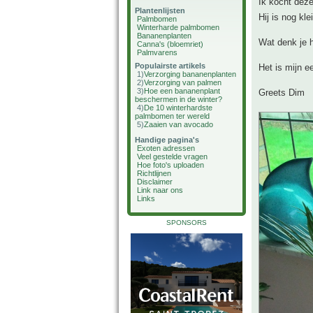
Ik kocht deze
Plantenlijsten
Hij is nog kl
Palmbomen
Winterharde palmbomen
Bananenplanten
Wat denk je h
Canna's (bloemriet)
Palmvarens
Populairste artikels
Het is mijn e
1)
Verzorging bananenplanten
2)
Verzorging van palmen
3)
Hoe een bananenplant
Greets Dim
beschermen in de winter?
4)
De 10 winterhardste
palmbomen ter wereld
5)
Zaaien van avocado
Handige pagina's
Exoten adressen
Veel gestelde vragen
Hoe foto's uploaden
Richtlijnen
Disclaimer
Link naar ons
Links
SPONSORS