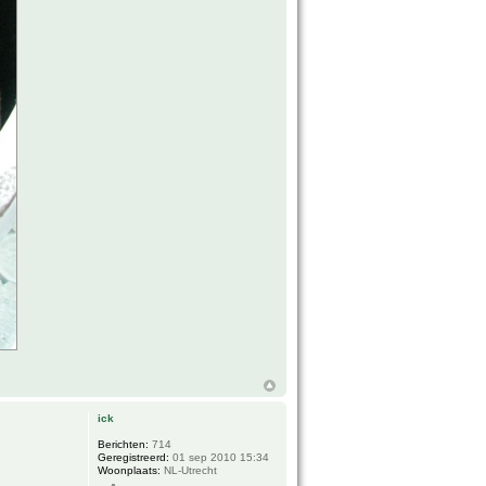
ick
Berichten:
714
Geregistreerd:
01 sep 2010 15:34
Woonplaats:
NL-Utrecht