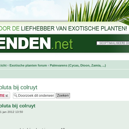
icht
‹
Exotische planten forum
‹
Palmvarens (Cycas, Dioon, Zamia, ...)
luta bij colruyt
luta bij colruyt
1 jan 2012 13:50