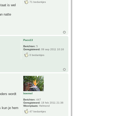
71 bedankjes
staat is wel
an natte
Paco13
Berichten:
5
Geregistreerd:
09 sep 2011 10:16
0 bedankjes
nders wordt
boemel
Berichten:
447
Geregistreerd:
18 feb 2011 21:36
Woonplaats:
Helmond
s kun je hem
47 bedankjes