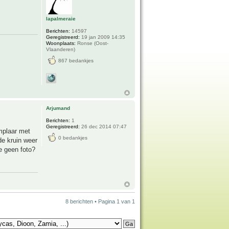
lapalmeraie
Berichten:
14597
Geregistreerd:
19 jan 2009 14:35
Woonplaats:
Ronse (Oost-
Vlaanderen)
867 bedankjes
Arjumand
Berichten:
1
Geregistreerd:
26 dec 2014 07:47
mplaar met
0 bedankjes
de kruin weer
e geen foto?
8 berichten • Pagina
1
van
1