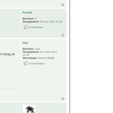
Paco13
Berichten:
5
Geregistreerd:
09 sep 2011 10:16
0 bedankjes
dimi
Berichten:
418
Geregistreerd:
22 maart 2011
cm hoog en
11:43
Woonplaats:
Hasselt Belgie
23 bedankjes