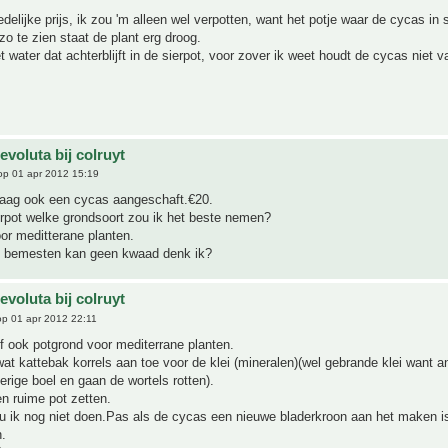
edelijke prijs, ik zou 'm alleen wel verpotten, want het potje waar de cycas in 
 zo te zien staat de plant erg droog.
 water dat achterblijft in de sierpot, voor zover ik weet houdt de cycas niet v
evoluta bij colruyt
p 01 apr 2012 15:19
ag ook een cycas aangeschaft.€20.
erpot welke grondsoort zou ik het beste nemen?
or meditterane planten.
e bemesten kan geen kwaad denk ik?
evoluta bij colruyt
p 01 apr 2012 22:11
lf ook potgrond voor mediterrane planten.
wat kattebak korrels aan toe voor de klei (mineralen)(wel gebrande klei want a
erige boel en gaan de wortels rotten).
en ruime pot zetten.
 ik nog niet doen.Pas als de cycas een nieuwe bladerkroon aan het maken i
.