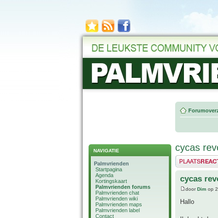
Forumoverz
cycas revo
NAVIGATIE
Plaats een reactie
Palmvrienden
Startpagina
Agenda
cycas revo
Kortingskaart
Palmvrienden forums
door
Dim
op 2
Palmvrienden chat
Palmvrienden wiki
Hallo
Palmvrienden maps
Palmvrienden label
Contact