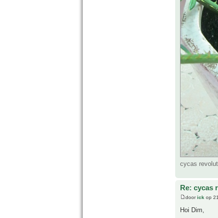
cycas revolu
Re: cycas r
door
ick
op 21
Hoi Dim,