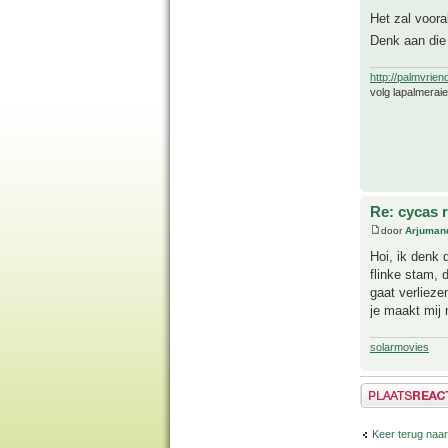
Het zal voora
Denk aan die 
http://palmvrien
volg lapalmerai
Re: cycas r
door
Arjuman
Hoi, ik denk 
flinke stam, 
gaat verliez
je maakt mij 
solarmovies
Plaats een reactie
Keer terug naar