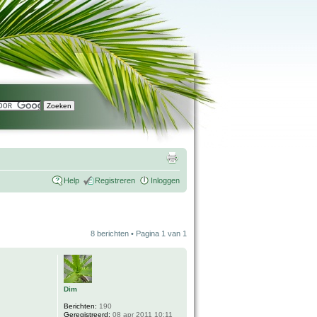
Help
Registreren
Inloggen
8 berichten • Pagina
1
van
1
Dim
Berichten:
190
Geregistreerd:
08 apr 2011 10:11