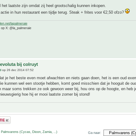
l het laatste zijn omdat zij heel grootschalig kunnen inkopen.
actie in hun restaurant een tijdje terug. Steak + frites voor €2,50 ofzo?
den.net/lapalmeraie
e op X: @la_palmeraie
evoluta bij colruyt
d
op 26 dec 2014 07:52
dat je het beste even moet afwachten en niets gaan doen, het is een oud exe
die kunnen wel een stootje hebben, komt goed misschien dat je hooguit de ou
en maar soms trekken ze ook gewoon weer bij, hou ons op de hoogte, en heb j
nieuwsgierig hoe hij er mooi laatste zomer bij stond!
 Palmvarens (Cycas, Dioon, Zamia, ...)
Ga naar: