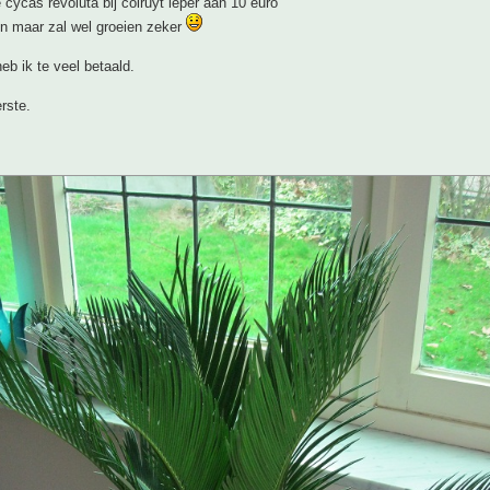
 cycas revoluta bij colruyt ieper aan 10 euro
ein maar zal wel groeien zeker
eb ik te veel betaald.
erste.