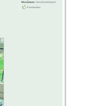
Woonplaats:
Voormezele(Ieper)
8 bedankjes