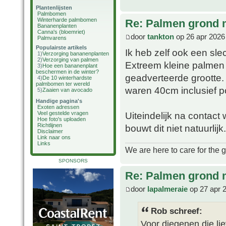
Plantenlijsten
Palmbomen
Winterharde palmbomen
Re: Palmen grond
Bananenplanten
Canna's (bloemriet)
door
tankton
op 26 apr 2026
Palmvarens
Populairste artikels
Ik heb zelf ook een sl
1)
Verzorging bananenplanten
2)
Verzorging van palmen
Extreem kleine palmen 
3)
Hoe een bananenplant
beschermen in de winter?
geadverteerde grootte.
4)
De 10 winterhardste
palmbomen ter wereld
waren 40cm inclusief p
5)
Zaaien van avocado
Handige pagina's
Exoten adressen
Uiteindelijk na contact
Veel gestelde vragen
Hoe foto's uploaden
Richtlijnen
bouwt dit niet natuurlijk.
Disclaimer
Link naar ons
Links
We are here to care for the 
SPONSORS
Re: Palmen grond
door
lapalmeraie
op 27 apr 
Rob schreef:
Voor diegenen die lie