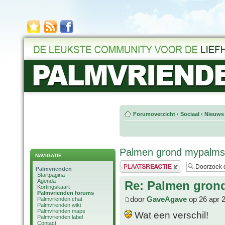
Forumoverzicht
‹
Sociaal
‹
Nieuws 
Palmen grond mypalm
NAVIGATIE
Plaats een reactie
Palmvrienden
Startpagina
Agenda
Re: Palmen gro
Kortingskaart
Palmvrienden forums
door
GaveAgave
op 26 apr 
Palmvrienden chat
Palmvrienden wiki
Palmvrienden maps
Wat een verschil!
Palmvrienden label
Contact