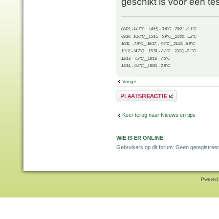
geschikt is voor een tes
08/09, -14.7°C__14/15, - 3.6°C__20/21, -9.1°C
09/10, -10.0°C__15/16, - 5.9°C__21/22, -5.2°C
10/11, - 7.9°C__16/17, - 7.9°C__21/22, -6.9°C
11/12, -14.7°C__17/18, - 8.3°C__22/23, -7.1°C
12/13, - 7.9°C__18/19, - 7.5°C
13/14, - 0.8°C__19/20, - 2.8°C
Vorige
Plaats een reactie
Keer terug naar Nieuws en tips
WIE IS ER ONLINE
Gebruikers op dit forum: Geen geregistree
Pwered