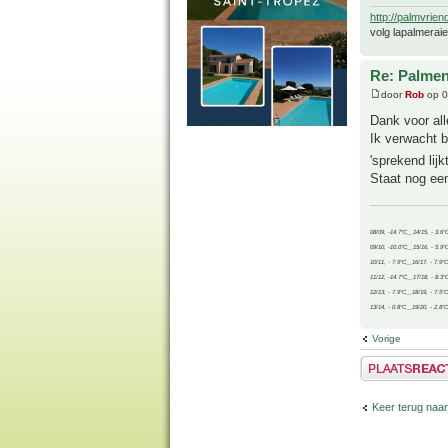
http://palmvrien
volg lapalmerai
Re: Palme
door
Rob
op 0
Dank voor alle
Ik verwacht 
'sprekend lij
Staat nog een
08/09, -14.7°C__14/15, - 3.6°
09/10, -10.0°C__15/16, - 5.9°
10/11, - 7.9°C__16/17, - 7.9°
11/12, -14.7°C__17/18, - 8.3°
12/13, - 7.9°C__18/19, - 7.5°C
13/14, - 0.8°C__19/20, - 2.8°C
Vorige
Plaats een reactie
Keer terug naar