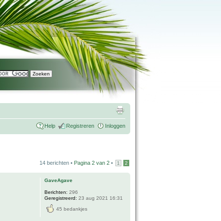
Help
Registreren
Inloggen
14 berichten •
Pagina
2
van
2
•
1
2
GaveAgave
Berichten:
296
Geregistreerd:
23 aug 2021 16:31
45 bedankjes