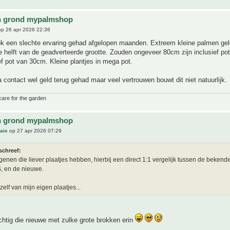
n grond mypalmshop
p 26 apr 2026 22:36
ook een slechte ervaring gehad afgelopen maanden. Extreem kleine palmen gel
 helft van de geadverteerde grootte. Zouden ongeveer 80cm zijn inclusief po
f pot van 30cm. Kleine plantjes in mega pot.
na contact wel geld terug gehad maar veel vertrouwen bouwt dit niet natuurlijk.
care for the garden
n grond mypalmshop
aie
op 27 apr 2026 07:29
schreef:
genen die liever plaatjes hebben, hierbij een direct 1:1 vergelijk tussen de beken
, en de nieuwe.
 zelf van mijn eigen plaatjes...
chtig die nieuwe met zulke grote brokken erin