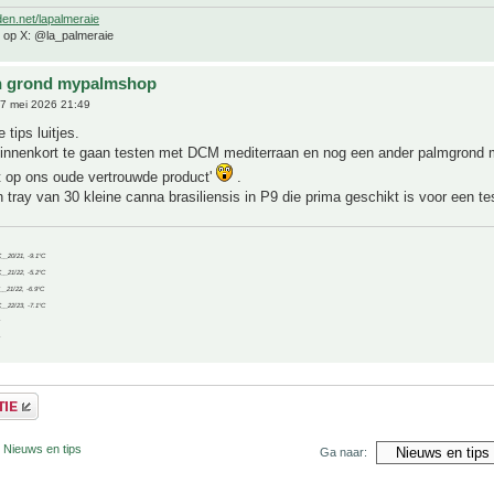
den.net/lapalmeraie
e op X: @la_palmeraie
n grond mypalmshop
7 mei 2026 21:49
 tips luitjes.
binnenkort te gaan testen met DCM mediterraan en nog een ander palmgrond 
kt op ons oude vertrouwde product'
.
 tray van 30 kleine canna brasiliensis in P9 die prima geschikt is voor een te
C__20/21, -9.1°C
C__21/22, -5.2°C
C__21/22, -6.9°C
C__22/23, -7.1°C
 Nieuws en tips
Ga naar: