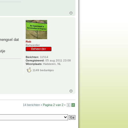
mengsel dat
Rob
Beheerder
stje
Berichten:
11514
Geregistreerd:
05 aug 2011 23:08
Woonplaats:
Halsteren, NL
1149 bedankjes
14 berichten •
Pagina
2
van
2
•
1
2