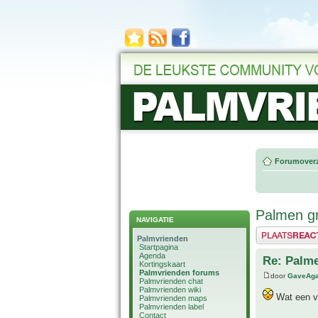
Forumoverz
Palmen g
NAVIGATIE
Plaats een reactie
Palmvrienden
Startpagina
Agenda
Re: Palm
Kortingskaart
Palmvrienden forums
door
GaveAg
Palmvrienden chat
Palmvrienden wiki
Wat een ve
Palmvrienden maps
Palmvrienden label
Contact