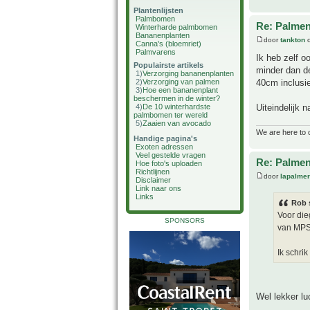
Plantenlijsten
Palmbomen
Re: Palme
Winterharde palmbomen
Bananenplanten
door
tankton
o
Canna's (bloemriet)
Palmvarens
Ik heb zelf 
Populairste artikels
minder dan de
1)
Verzorging bananenplanten
40cm inclusie
2)
Verzorging van palmen
3)
Hoe een bananenplant
beschermen in de winter?
Uiteindelijk 
4)
De 10 winterhardste
palmbomen ter wereld
5)
Zaaien van avocado
We are here to 
Handige pagina's
Exoten adressen
Veel gestelde vragen
Re: Palme
Hoe foto's uploaden
Richtlijnen
door
lapalmer
Disclaimer
Link naar ons
Links
Rob 
Voor die
SPONSORS
van MPS
Ik schrik
Wel lekker lu