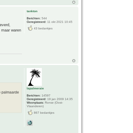
tankton
Berichten:
544
Geregistreerd:
11 okt 2021 10:45
everd,
43 bedankjes
t maar waren
lapalmeraie
de palmaarde
Berichten:
14597
Geregistreerd:
19 jan 2009 14:35
Woonplaats:
Ronse (Oost-
Vlaanderen)
867 bedankjes