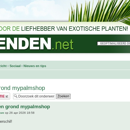
icht
‹
Sociaal
‹
Nieuws en tips
rond mypalmshop
en grond mypalmshop
ave
op 26 apr 2026 18:58
rschil!