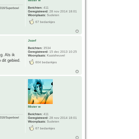
Mister w
Berichten:
411
2016/Superbowl
Geregistreerd:
28 nov 2014 18:01
Woonplaats:
Sudeten
67 bedankjes
Jozef
Berichten:
3534
Geregistreerd:
15 dec 2013 10:25
g. Als ik
Woonplaats:
Kaatsheuvel
 dit gebied.
604 bedankjes
Mister w
Berichten:
411
Geregistreerd:
28 nov 2014 18:01
2016/Superbowl
Woonplaats:
Sudeten
67 bedankjes