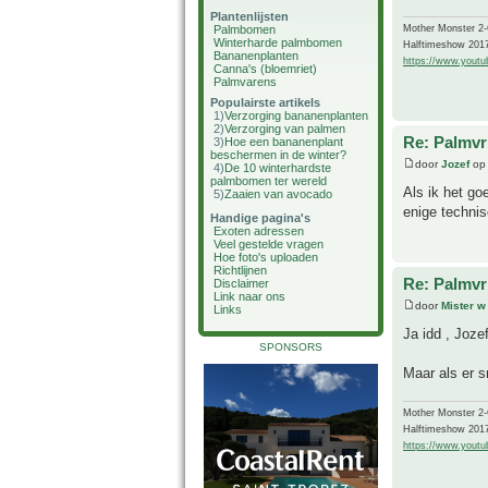
Plantenlijsten
Mother Monster 2
Palmbomen
Winterharde palmbomen
Halftimeshow 201
Bananenplanten
https://www.yout
Canna's (bloemriet)
Palmvarens
Populairste artikels
1)
Verzorging bananenplanten
2)
Verzorging van palmen
Re: Palmvr
3)
Hoe een bananenplant
beschermen in de winter?
door
Jozef
op 
4)
De 10 winterhardste
palmbomen ter wereld
Als ik het go
5)
Zaaien van avocado
enige technis
Handige pagina's
Exoten adressen
Veel gestelde vragen
Hoe foto's uploaden
Richtlijnen
Re: Palmvr
Disclaimer
Link naar ons
door
Mister w
Links
Ja idd , Joze
SPONSORS
Maar als er s
Mother Monster 2
Halftimeshow 201
https://www.yout