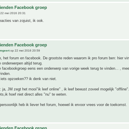
ienden Facebook groep
22 mei 2016 20:31
eacties van zojuist, ik ook.
ienden Facebook groep
mgeert
op 22 mei 2016 20:59
n, het forum en facebook. De grootste reden waarom ik pro forum ben: hier vin
e onderwerpen altijd terug.
 facebookgroep eens een onderwerp van vorige week terug te vinden... , mees
vinden.
iets opzoeken?? ik denk van niet.
: ja, JM zegt het mooi"ik leef online" , ik leef bewust zoveel mogelijk "offline"
s,ik hoef niet direct alles "nu" te weten.
persoonlijk heb ik liever het forum, hoewel ik ervoor vrees voor de toekomst.
ienden Facebook groep