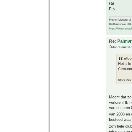
Grt
Pipi
Mother Monster 2
Halftimeshow 201
https://www.yout
Re: Palmvr
door
Eduard
o
alloo
Het is t
Cemunno
groetjes
Mocht dat zo 
verloren! Ik 
van de jaren 
van 2008 en 
besteed waar
zo'n hele clu
interesse en 