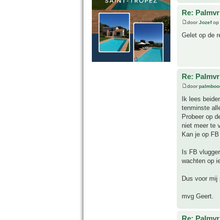
Re: Palmvr
door
Jozef
op 
Gelet op de r
Re: Palmvr
door
palmboo
Ik lees beide
tenminste all
Probeer op de
niet meer te 
Kan je op FB 
Is FB vlugger
wachten op iet
Dus voor mij 
mvg Geert.
Re: Palmvr