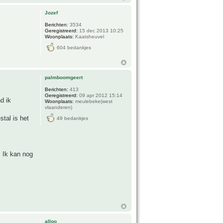
Jozef
Berichten:
3534
Geregistreerd:
15 dec 2013 10:25
Woonplaats:
Kaatsheuvel
604 bedankjes
palmboomgeert
Berichten:
413
Geregistreerd:
09 apr 2012 15:14
d ik
Woonplaats:
meulebeke(west
vlaanderen)
tal is het
49 bedankjes
. Ik kan nog
alloo