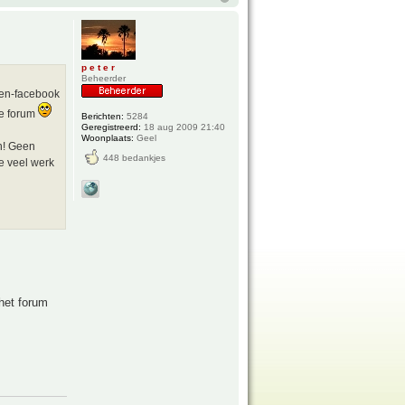
p e t e r
Beheerder
den-facebook
de forum
Berichten:
5284
Geregistreerd:
18 aug 2009 21:40
Woonplaats:
Geel
en! Geen
448 bedankjes
e veel werk
 het forum