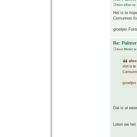
door
alloo
op 
Het is te hop
Cemunnos fo
groetjes Fon
Re: Palmvr
door
Mister w
alloo
Het is t
Cemunno
groetjes
Dat is al wee
Laten we het