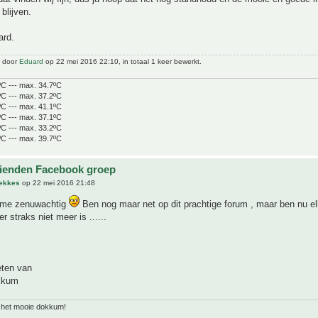
blijven.
ard.
t door
Eduard
op 22 mei 2016 22:10, in totaal 1 keer bewerkt.
ºC --- max. 34.7ºC
ºC --- max. 37.2ºC
ºC --- max. 41.1ºC
ºC --- max. 37.1ºC
ºC --- max. 33.2ºC
ºC --- max. 39.7ºC
ienden Facebook groep
Mekkes
op 22 mei 2016 21:48
 me zenuwachtig
Ben nog maar net op dit prachtige forum , maar ben nu e
er straks niet meer is ......
eten van
okkum
it het mooie dokkum!