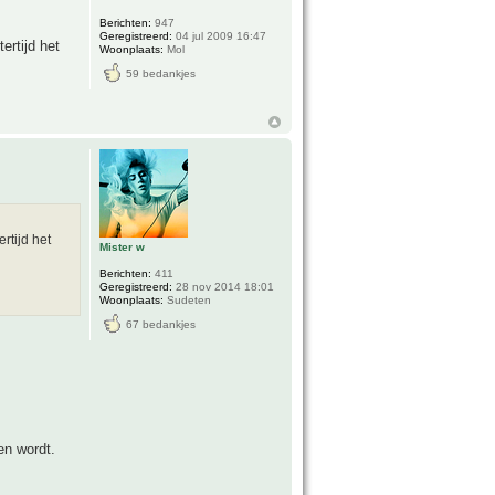
Berichten:
947
Geregistreerd:
04 jul 2009 16:47
ertijd het
Woonplaats:
Mol
59 bedankjes
rtijd het
Mister w
Berichten:
411
Geregistreerd:
28 nov 2014 18:01
Woonplaats:
Sudeten
67 bedankjes
en wordt.