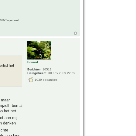
2016/Superbowl
Eduard
rtijd het
Berichten:
10512
Geregistreerd:
30 nov 2009 22:59
1039 bedankjes
o maar
jzelf, ben al
op het net
et aan mij
en denken
ichte
nfo nog lang