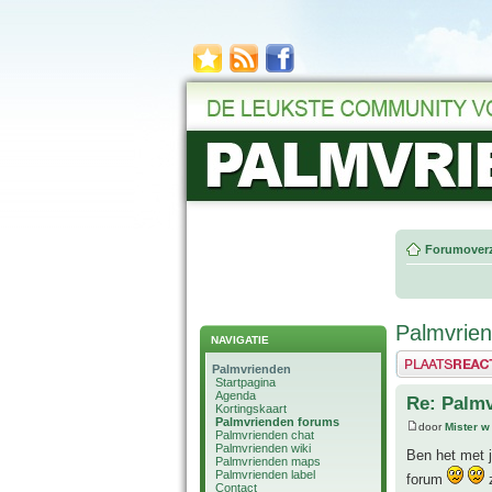
Forumoverz
Palmvrie
NAVIGATIE
Plaats een reactie
Palmvrienden
Startpagina
Agenda
Re: Palm
Kortingskaart
Palmvrienden forums
door
Mister w
Palmvrienden chat
Palmvrienden wiki
Ben het met j
Palmvrienden maps
Palmvrienden label
forum
z
Contact