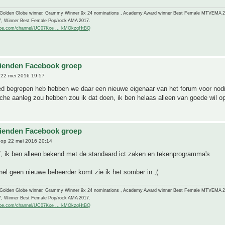
-Golden Globe winner, Grammy Winner 9x 24 nominations , Academy Award winner Best Female MTVEMA 
7, Winner Best Female Pop/rock AMA 2017.
ube.com/channel/UC07Kxe ... kMOkzqHtBQ
ienden Facebook groep
22 mei 2016 19:57
ed begrepen heb hebben we daar een nieuwe eigenaar van het forum voor nodi
che aanleg zou hebben zou ik dat doen, ik ben helaas alleen van goede wil op
ienden Facebook groep
op 22 mei 2016 20:14
f, ik ben alleen bekend met de standaard ict zaken en tekenprogramma's
nel geen nieuwe beheerder komt zie ik het somber in ;(
-Golden Globe winner, Grammy Winner 9x 24 nominations , Academy Award winner Best Female MTVEMA 
7, Winner Best Female Pop/rock AMA 2017.
ube.com/channel/UC07Kxe ... kMOkzqHtBQ