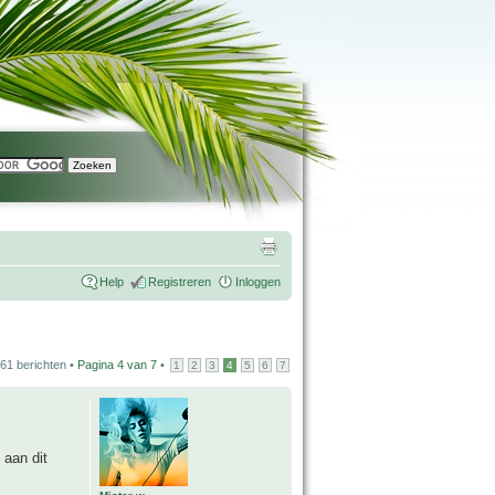
Help
Registreren
Inloggen
61 berichten •
Pagina
4
van
7
•
1
2
3
4
5
6
7
 aan dit