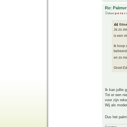
Re: Palmvr
door
p e t e r
o
Edua
Ja zo zi
is een v
Ik hoop 
beheerde
en zo me
Groet Ed
Ik kan jullie 
Tot er een ni
voor zijn rek
Wij als moder
Dus het palm