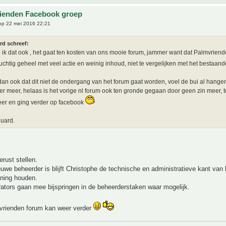
ienden Facebook groep
p 22 mei 2016 22:21
rd schreef:
e ik dat ook , het gaat ten kosten van ons mooie forum, jammer want dat Palmvrien
luchtig geheel met veel actie en weinig inhoud, niet te vergelijken met het bestaan
dan ook dat dit niet de ondergang van het forum gaat worden, voel de bui al hang
r meer, helaas is het vorige nl forum ook ten gronde gegaan door geen zin meer, t
er en ging verder op facebook
uard.
gerust stellen.
euwe beheerder is blijft Christophe de technische en administratieve kant van
ening houden.
ators gaan mee bijspringen in de beheerderstaken waar mogelijk.
vrienden forum kan weer verder