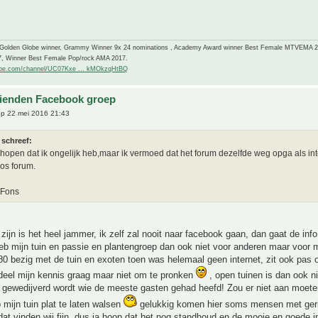
-Golden Globe winner, Grammy Winner 9x 24 nominations , Academy Award winner Best Female MTVEMA 
7, Winner Best Female Pop/rock AMA 2017.
ube.com/channel/UC07Kxe ... kMOkzqHtBQ
ienden Facebook groep
p 22 mei 2016 21:43
 schreef:
e hopen dat ik ongelijk heb,maar ik vermoed dat het forum dezelfde weg opga als inte
s forum.
 Fons
zijn is het heel jammer, ik zelf zal nooit naar facebook gaan, dan gaat de inf
heb mijn tuin en passie en plantengroep dan ook niet voor anderen maar voor mi
80 bezig met de tuin en exoten toen was helemaal geen internet, zit ook pas 
deel mijn kennis graag maar niet om te pronken
, open tuinen is dan ook ni
 gewedijverd wordt wie de meeste gasten gehad heefd! Zou er niet aan moet
b mijn tuin plat te laten walsen
gelukkig komen hier soms mensen met ger
dat vinden wij fijn, dus ja hoop dat het nog standhoud en de mooie en goede i