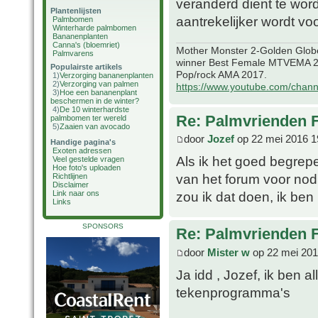
veranderd dient te wor
Plantenlijsten
aantrekelijker wordt vo
Palmbomen
Winterharde palmbomen
Bananenplanten
Canna's (bloemriet)
Mother Monster 2-Golden Glob
Palmvarens
winner Best Female MTVEMA 2
Populairste artikels
Pop/rock AMA 2017.
1)
Verzorging bananenplanten
2)
Verzorging van palmen
https://www.youtube.com/chan
3)
Hoe een bananenplant
beschermen in de winter?
4)
De 10 winterhardste
Re: Palmvrienden 
palmbomen ter wereld
5)
Zaaien van avocado
door
Jozef
op 22 mei 2016 1
Handige pagina's
Exoten adressen
Als ik het goed begre
Veel gestelde vragen
Hoe foto's uploaden
van het forum voor nod
Richtlijnen
Disclaimer
Link naar ons
zou ik dat doen, ik ben
Links
SPONSORS
Re: Palmvrienden 
door
Mister w
op 22 mei 201
Ja idd , Jozef, ik ben 
tekenprogramma's