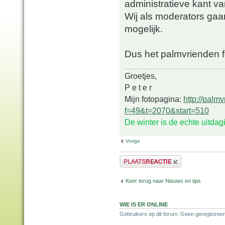
administratieve kant va
Wij als moderators gaa
mogelijk.
Dus het palmvrienden 
Groetjes,
P e t e r
Mijn fotopagina:
http://palm
f=49&t=2070&start=510
De winter is de echte uitda
Vorige
Plaats een reactie
Keer terug naar Nieuws en tips
WIE IS ER ONLINE
Gebruikers op dit forum: Geen geregistreer