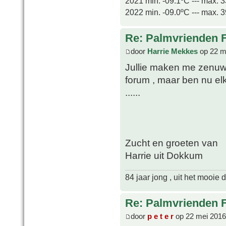
2021 min. -09.1ºC --- max. 
2022 min. -09.0ºC --- max. 
Re: Palmvrienden 
door
Harrie Mekkes
op 22 m
Jullie maken me zenu
forum , maar ben nu elk
......
Zucht en groeten van
Harrie uit Dokkum
84 jaar jong , uit het mooie
Re: Palmvrienden 
door
p e t e r
op 22 mei 2016