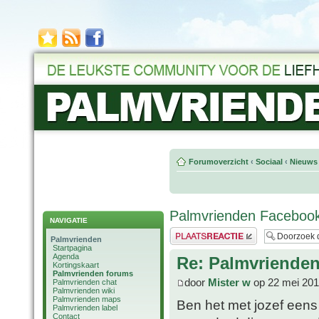
Forumoverzicht
‹
Sociaal
‹
Nieuws 
Palmvrienden Faceboo
NAVIGATIE
Plaats een reactie
Palmvrienden
Startpagina
Agenda
Re: Palmvriende
Kortingskaart
Palmvrienden forums
door
Mister w
op 22 mei 201
Palmvrienden chat
Palmvrienden wiki
Palmvrienden maps
Ben het met jozef eens 
Palmvrienden label
Contact