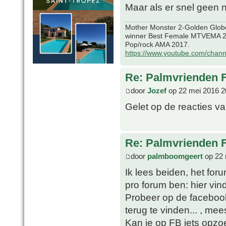
Maar als er snel geen n
Mother Monster 2-Golden Glob
winner Best Female MTVEMA 2
Pop/rock AMA 2017.
https://www.youtube.com/chan
Re: Palmvrienden 
door
Jozef
op 22 mei 2016 2
Gelet op de reacties van
Re: Palmvrienden 
door
palmboomgeert
op 22 
Ik lees beiden, het fo
pro forum ben: hier vind
Probeer op de faceboo
terug te vinden... , mee
Kan je op FB iets opzo