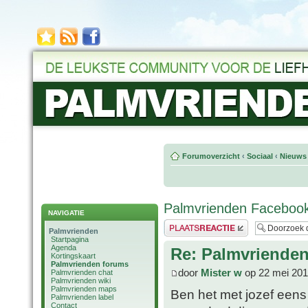
Forumoverzicht
‹
Sociaal
‹
Nieuws 
Palmvrienden Faceboo
NAVIGATIE
Plaats een reactie
Palmvrienden
Startpagina
Agenda
Re: Palmvriende
Kortingskaart
Palmvrienden forums
door
Mister w
op 22 mei 201
Palmvrienden chat
Palmvrienden wiki
Palmvrienden maps
Ben het met jozef eens 
Palmvrienden label
Contact