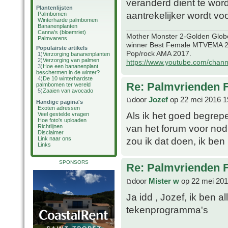
veranderd dient te wor
Plantenlijsten
aantrekelijker wordt vo
Palmbomen
Winterharde palmbomen
Bananenplanten
Canna's (bloemriet)
Mother Monster 2-Golden Glob
Palmvarens
winner Best Female MTVEMA 2
Populairste artikels
Pop/rock AMA 2017.
1)
Verzorging bananenplanten
2)
Verzorging van palmen
https://www.youtube.com/chan
3)
Hoe een bananenplant
beschermen in de winter?
4)
De 10 winterhardste
Re: Palmvrienden 
palmbomen ter wereld
5)
Zaaien van avocado
door
Jozef
op 22 mei 2016 1
Handige pagina's
Exoten adressen
Als ik het goed begre
Veel gestelde vragen
Hoe foto's uploaden
van het forum voor nod
Richtlijnen
Disclaimer
Link naar ons
zou ik dat doen, ik ben
Links
SPONSORS
Re: Palmvrienden 
door
Mister w
op 22 mei 201
Ja idd , Jozef, ik ben 
tekenprogramma's