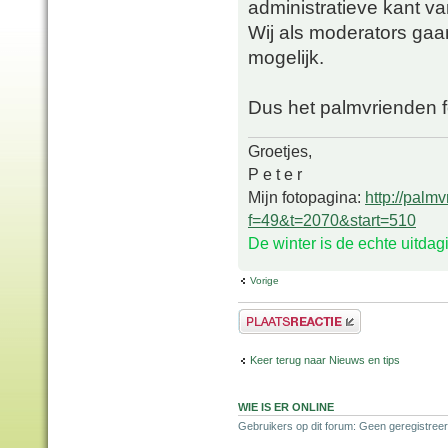
administratieve kant va
Wij als moderators gaa
mogelijk.
Dus het palmvrienden 
Groetjes,
P e t e r
Mijn fotopagina:
http://palm
f=49&t=2070&start=510
De winter is de echte uitda
Vorige
Plaats een reactie
Keer terug naar Nieuws en tips
WIE IS ER ONLINE
Gebruikers op dit forum: Geen geregistreer