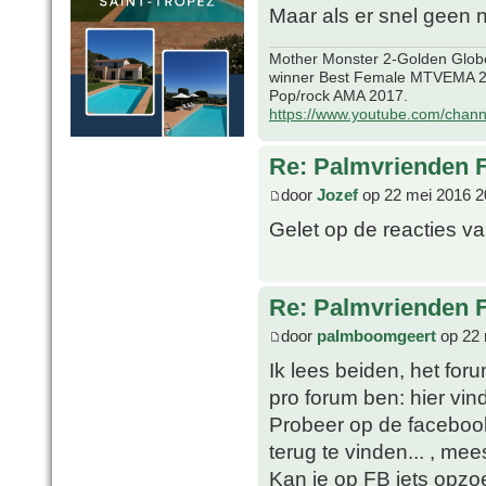
Maar als er snel geen n
Mother Monster 2-Golden Glob
winner Best Female MTVEMA 2
Pop/rock AMA 2017.
https://www.youtube.com/chan
Re: Palmvrienden 
door
Jozef
op 22 mei 2016 2
Gelet op de reacties van
Re: Palmvrienden 
door
palmboomgeert
op 22 
Ik lees beiden, het fo
pro forum ben: hier vind
Probeer op de faceboo
terug te vinden... , mee
Kan je op FB iets opzo