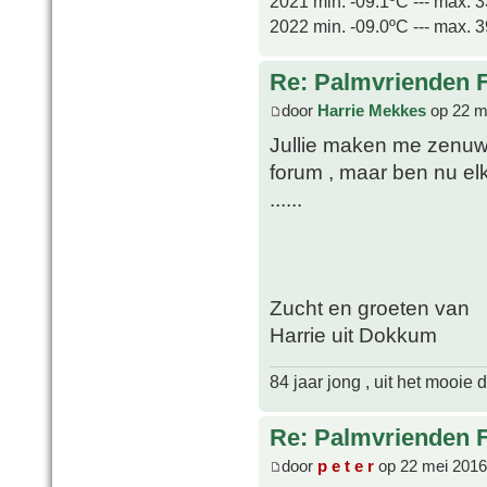
2021 min. -09.1ºC --- max. 
2022 min. -09.0ºC --- max. 
Re: Palmvrienden 
door
Harrie Mekkes
op 22 m
Jullie maken me zenu
forum , maar ben nu elk
......
Zucht en groeten van
Harrie uit Dokkum
84 jaar jong , uit het mooie
Re: Palmvrienden 
door
p e t e r
op 22 mei 2016