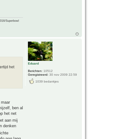
2016/Superbowl
Eduard
rtijd het
Berichten:
10512
Geregistreerd:
30 nov 2009 22:59
1039 bedankjes
o maar
jzelf, ben al
op het net
et aan mij
en denken
ichte
nfo nog lang