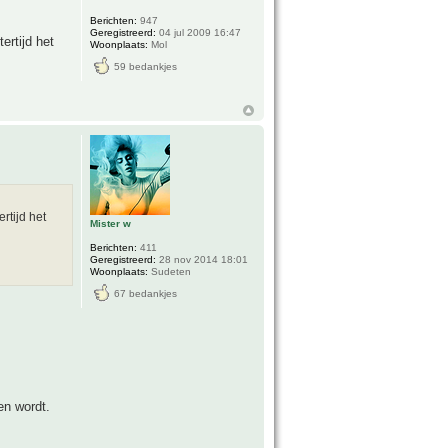
Berichten:
947
Geregistreerd:
04 jul 2009 16:47
ertijd het
Woonplaats:
Mol
59 bedankjes
rtijd het
Mister w
Berichten:
411
Geregistreerd:
28 nov 2014 18:01
Woonplaats:
Sudeten
67 bedankjes
en wordt.