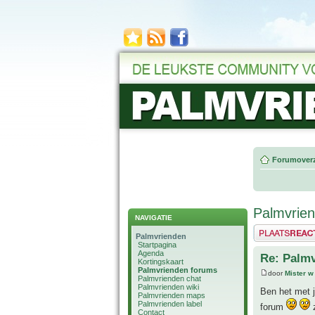
Forumoverz
Palmvrie
NAVIGATIE
Plaats een reactie
Palmvrienden
Startpagina
Agenda
Re: Palm
Kortingskaart
Palmvrienden forums
door
Mister w
Palmvrienden chat
Palmvrienden wiki
Ben het met j
Palmvrienden maps
Palmvrienden label
forum
z
Contact