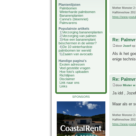
Plantenlijsten
Mother Monster 2
Palmbomen
Winterharde palmbomen
Halftimeshow 201
Bananenplanten
https://www.yout
Canna's (bloemriet)
Palmvarens
Populairste artikels
1)
Verzorging bananenplanten
2)
Verzorging van palmen
Re: Palmvr
3)
Hoe een bananenplant
beschermen in de winter?
door
Jozef
op 
4)
De 10 winterhardste
palmbomen ter wereld
Als ik het go
5)
Zaaien van avocado
enige technis
Handige pagina's
Exoten adressen
Veel gestelde vragen
Hoe foto's uploaden
Richtlijnen
Re: Palmvr
Disclaimer
Link naar ons
door
Mister w
Links
Ja idd , Joze
SPONSORS
Maar als er s
Mother Monster 2
Halftimeshow 201
https://www.yout