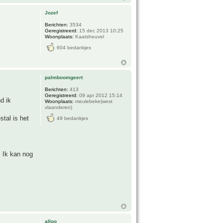
Jozef
Berichten:
3534
Geregistreerd:
15 dec 2013 10:25
Woonplaats:
Kaatsheuvel
604 bedankjes
palmboomgeert
Berichten:
413
Geregistreerd:
09 apr 2012 15:14
d ik
Woonplaats:
meulebeke(west
vlaanderen)
tal is het
49 bedankjes
. Ik kan nog
alloo