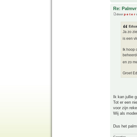
Re: Palmvr
door
p e t e r
o
Edua
Ja zo zi
is een v
Ik hoop 
beheerde
en zo me
Groet Ed
Ik kan jullie 
Tot er een ni
voor zijn rek
Wij als moder
Dus het palm