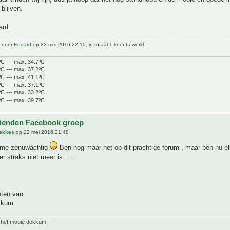
blijven.
ard.
t door
Eduard
op 22 mei 2016 22:10, in totaal 1 keer bewerkt.
ºC --- max. 34.7ºC
ºC --- max. 37.2ºC
ºC --- max. 41.1ºC
ºC --- max. 37.1ºC
ºC --- max. 33.2ºC
ºC --- max. 39.7ºC
ienden Facebook groep
Mekkes
op 22 mei 2016 21:48
 me zenuwachtig
Ben nog maar net op dit prachtige forum , maar ben nu e
er straks niet meer is ......
eten van
okkum
it het mooie dokkum!