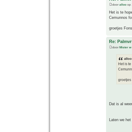
door
alloo
op 
Het is te hop
Cemunnos fo
groetjes Fon
Re: Palmvr
door
Mister w
alloo
Het is t
Cemunno
groetjes
Dat is al wee
Laten we het