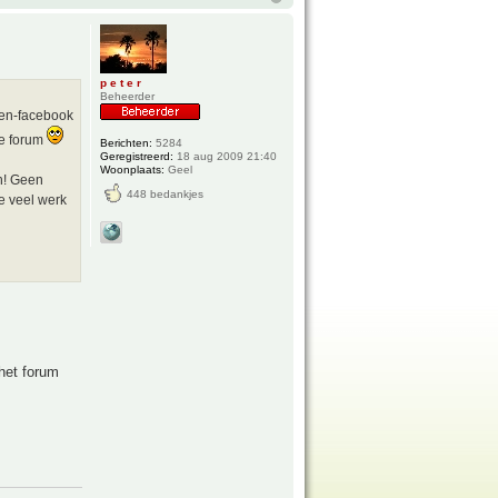
p e t e r
Beheerder
den-facebook
de forum
Berichten:
5284
Geregistreerd:
18 aug 2009 21:40
Woonplaats:
Geel
en! Geen
448 bedankjes
e veel werk
 het forum