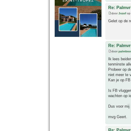
Re: Palmvr
door
Jozef
op 
Gelet op de r
Re: Palmvr
door
palmboo
Ik lees beide
tenminste all
Probeer op de
niet meer te 
Kan je op FB 
Is FB vlugger
wachten op iet
Dus voor mij 
mvg Geert.
Re: Palmvr