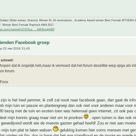
-Golden Globe winner, Grammy Winner 9x 24 nominations , Academy Award winner Best Female MTVEMA 
7, Winner Best Female Pop/rock AMA 2017.
ube.com/channel/UC07Kxe ... kMOkzqHtBQ
ienden Facebook groep
p 22 mei 2016 21:43
 schreef:
e hopen dat ik ongelijk heb,maar ik vermoed dat het forum dezelfde weg opga als inte
s forum.
 Fons
zijn is het heel jammer, ik zelf zal nooit naar facebook gaan, dan gaat de inf
heb mijn tuin en passie en plantengroep dan ook niet voor anderen maar voor mi
80 bezig met de tuin en exoten toen was helemaal geen internet, zit ook pas 
deel mijn kennis graag maar niet om te pronken
, open tuinen is dan ook ni
 gewedijverd wordt wie de meeste gasten gehad heefd! Zou er niet aan moet
b mijn tuin plat te laten walsen
gelukkig komen hier soms mensen met ger
dat vinden wij fijn, dus ja hoop dat het nog standhoud en de mooie en goede i