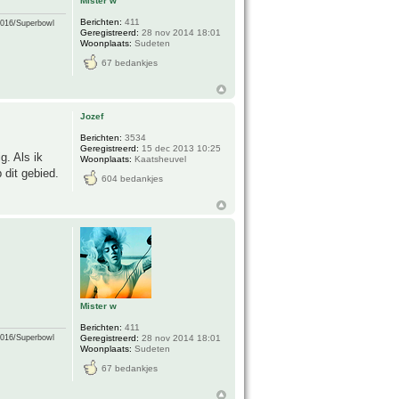
Mister w
Berichten:
411
2016/Superbowl
Geregistreerd:
28 nov 2014 18:01
Woonplaats:
Sudeten
67 bedankjes
Jozef
Berichten:
3534
Geregistreerd:
15 dec 2013 10:25
g. Als ik
Woonplaats:
Kaatsheuvel
 dit gebied.
604 bedankjes
Mister w
Berichten:
411
Geregistreerd:
28 nov 2014 18:01
2016/Superbowl
Woonplaats:
Sudeten
67 bedankjes