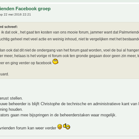
ienden Facebook groep
p 22 mei 2016 22:21
rd schreef:
e ik dat ook , het gaat ten kosten van ons mooie forum, jammer want dat Palmvrien
luchtig geheel met veel actie en weinig inhoud, niet te vergelijken met het bestaan
dan ook dat dit niet de ondergang van het forum gaat worden, voel de bui al hang
r meer, helaas is het vorige nl forum ook ten gronde gegaan door geen zin meer, t
er en ging verder op facebook
uard.
gerust stellen.
euwe beheerder is blijft Christophe de technische en administratieve kant van
ening houden.
ators gaan mee bijspringen in de beheerderstaken waar mogelijk.
vrienden forum kan weer verder