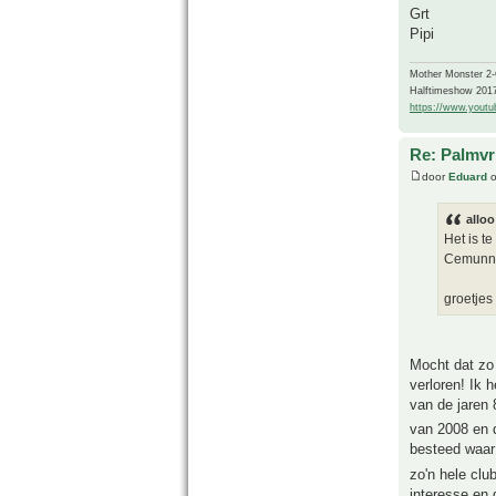
Grt
Pipi
Mother Monster 2
Halftimeshow 201
https://www.yout
Re: Palmvr
door
Eduard
o
alloo
Het is t
Cemunno
groetjes
Mocht dat zo 
verloren! Ik 
van de jaren 
van 2008 en 
besteed waar
zo'n hele clu
interesse en 