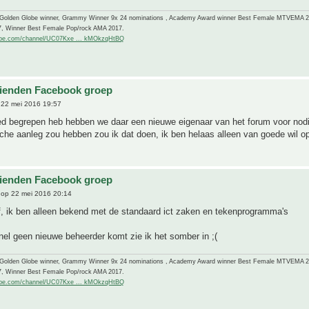
-Golden Globe winner, Grammy Winner 9x 24 nominations , Academy Award winner Best Female MTVEMA 
7, Winner Best Female Pop/rock AMA 2017.
ube.com/channel/UC07Kxe ... kMOkzqHtBQ
ienden Facebook groep
22 mei 2016 19:57
ed begrepen heb hebben we daar een nieuwe eigenaar van het forum voor nodi
che aanleg zou hebben zou ik dat doen, ik ben helaas alleen van goede wil op
ienden Facebook groep
op 22 mei 2016 20:14
f, ik ben alleen bekend met de standaard ict zaken en tekenprogramma's
nel geen nieuwe beheerder komt zie ik het somber in ;(
-Golden Globe winner, Grammy Winner 9x 24 nominations , Academy Award winner Best Female MTVEMA 
7, Winner Best Female Pop/rock AMA 2017.
ube.com/channel/UC07Kxe ... kMOkzqHtBQ