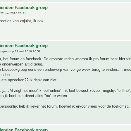
ienden Facebook groep
22 mei 2016 20:31
eacties van zojuist, ik ook.
ienden Facebook groep
mgeert
op 22 mei 2016 20:59
n, het forum en facebook. De grootste reden waarom ik pro forum ben: hier vin
e onderwerpen altijd terug.
 facebookgroep eens een onderwerp van vorige week terug te vinden... , mees
vinden.
iets opzoeken?? ik denk van niet.
: ja, JM zegt het mooi"ik leef online" , ik leef bewust zoveel mogelijk "offline"
s,ik hoef niet direct alles "nu" te weten.
persoonlijk heb ik liever het forum, hoewel ik ervoor vrees voor de toekomst.
ienden Facebook groep