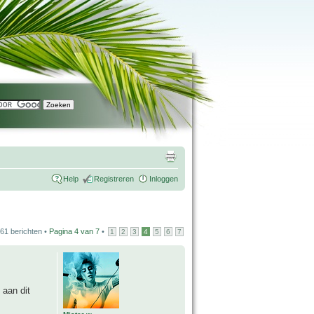
Help
Registreren
Inloggen
61 berichten •
Pagina
4
van
7
•
1
2
3
4
5
6
7
 aan dit