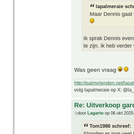
lapalmeraie sch
Maar Dennis gaat 
Ik sprak Dennis even
te zijn. Ik heb verder
Was geen vraag
http://palmvrienden.net/lapa
volg lapalmeraie op X: @la
Re: Uitverkoop gar
door
Lagarto
op 06 okt 2025
Tom1986 schreef:
Stonden er nog veel 