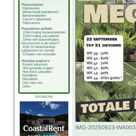
Plantenlijsten
Palmbomen
Winterharde palmbomen
Bananenplanten
Canna's (bloemriet)
Palmvarens
Populairste artikels
1)
Verzorging bananenplanten
2)
Verzorging van palmen
3)
Hoe een bananenplant
beschermen in de winter?
4)
De 10 winterhardste
palmbomen ter wereld
5)
Zaaien van avocado
Handige pagina's
Exoten adressen
Veel gestelde vragen
Hoe foto's uploaden
Richtlijnen
Disclaimer
Link naar ons
Links
SPONSORS
IMG-20250923-WA0032.