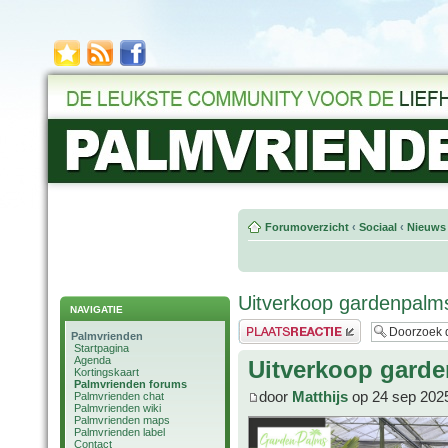
Forumoverzicht
‹
Sociaal
‹
Nieuws 
Uitverkoop gardenpalms
NAVIGATIE
Plaats een reactie
Palmvrienden
Startpagina
Agenda
Uitverkoop garde
Kortingskaart
Palmvrienden forums
door
Matthijs
op 24 sep 202
Palmvrienden chat
Palmvrienden wiki
Palmvrienden maps
Palmvrienden label
Contact