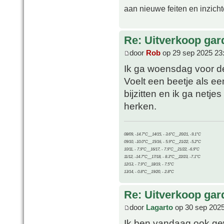
aan nieuwe feiten en inzich
Re: Uitverkoop gar
door
Rob
op 29 sep 2025 23
Ik ga woensdag voor de
Voelt een beetje als een
bijzitten en ik ga netj
herken.
08/09, -14.7°C__14/15, - 3.6°C__20/21, -9.1°C
09/10, -10.0°C__15/16, - 5.9°C__21/22, -5.2°C
10/11, - 7.9°C__16/17, - 7.9°C__21/22, -6.9°C
11/12, -14.7°C__17/18, - 8.3°C__22/23, -7.1°C
12/13, - 7.9°C__18/19, - 7.5°C
13/14, - 0.8°C__19/20, - 2.8°C
Re: Uitverkoop gar
door
Lagarto
op 30 sep 2025
Ik ben vandaag ook ge