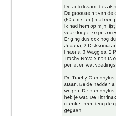
De auto kwam dus alsno
De grootste hit van de
(50 cm stam) met een p
Ik had hem op mijn lijs
voor dergelijke prijzen
Er ging dus ook nog du
Jubaea, 2 Dicksonia an
linaeris, 3 Waggies, 2 
Trachy Nova x nanus o
perliet en wat voedingss
De Trachy Oreophylus e
staan. Beide hadden a
wagen. De oreophylus w
heb je wat. De Tithrina
ik enkel jaren teug de
gegaan!