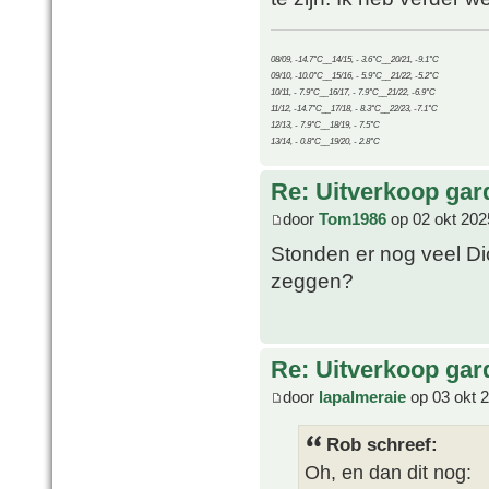
08/09, -14.7°C__14/15, - 3.6°C__20/21, -9.1°C
09/10, -10.0°C__15/16, - 5.9°C__21/22, -5.2°C
10/11, - 7.9°C__16/17, - 7.9°C__21/22, -6.9°C
11/12, -14.7°C__17/18, - 8.3°C__22/23, -7.1°C
12/13, - 7.9°C__18/19, - 7.5°C
13/14, - 0.8°C__19/20, - 2.8°C
Re: Uitverkoop gar
door
Tom1986
op 02 okt 202
Stonden er nog veel Di
zeggen?
Re: Uitverkoop gar
door
lapalmeraie
op 03 okt 
Rob schreef:
Oh, en dan dit nog: