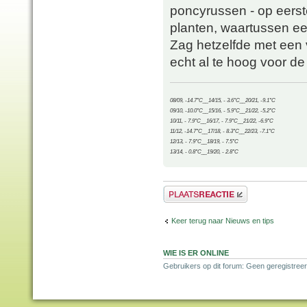
poncyrussen - op eerst
planten, waartussen ee
Zag hetzelfde met een
echt al te hoog voor d
08/09, -14.7°C__14/15, - 3.6°C__20/21, -9.1°C
09/10, -10.0°C__15/16, - 5.9°C__21/22, -5.2°C
10/11, - 7.9°C__16/17, - 7.9°C__21/22, -6.9°C
11/12, -14.7°C__17/18, - 8.3°C__22/23, -7.1°C
12/13, - 7.9°C__18/19, - 7.5°C
13/14, - 0.8°C__19/20, - 2.8°C
Plaats een reactie
Keer terug naar Nieuws en tips
WIE IS ER ONLINE
Gebruikers op dit forum: Geen geregistree