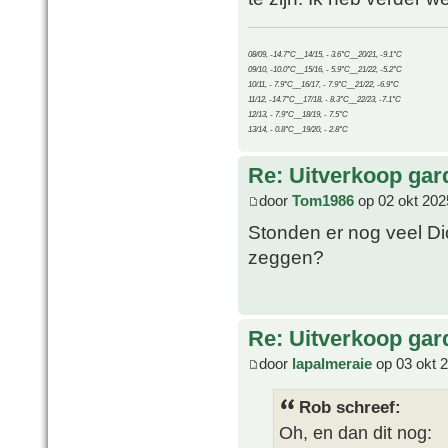
08/09, -14.7°C__14/15, - 3.6°C__20/21, -9.1°C
09/10, -10.0°C__15/16, - 5.9°C__21/22, -5.2°C
10/11, - 7.9°C__16/17, - 7.9°C__21/22, -6.9°C
11/12, -14.7°C__17/18, - 8.3°C__22/23, -7.1°C
12/13, - 7.9°C__18/19, - 7.5°C
13/14, - 0.8°C__19/20, - 2.8°C
Re: Uitverkoop gar
door
Tom1986
op 02 okt 202
Stonden er nog veel Di
zeggen?
Re: Uitverkoop gar
door
lapalmeraie
op 03 okt 
Rob schreef:
Oh, en dan dit nog: