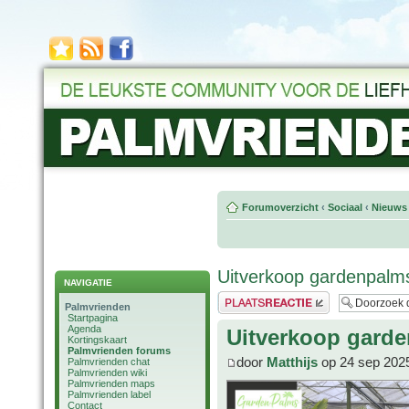
Forumoverzicht
‹
Sociaal
‹
Nieuws 
Uitverkoop gardenpalms
NAVIGATIE
Plaats een reactie
Palmvrienden
Startpagina
Agenda
Uitverkoop garde
Kortingskaart
Palmvrienden forums
door
Matthijs
op 24 sep 202
Palmvrienden chat
Palmvrienden wiki
Palmvrienden maps
Palmvrienden label
Contact