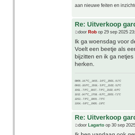
aan nieuwe feiten en inzich
Re: Uitverkoop gar
door
Rob
op 29 sep 2025 23
Ik ga woensdag voor de
Voelt een beetje als een
bijzitten en ik ga netj
herken.
08/09, -14.7°C__14/15, - 3.6°C__20/21, -9.1°C
09/10, -10.0°C__15/16, - 5.9°C__21/22, -5.2°C
10/11, - 7.9°C__16/17, - 7.9°C__21/22, -6.9°C
11/12, -14.7°C__17/18, - 8.3°C__22/23, -7.1°C
12/13, - 7.9°C__18/19, - 7.5°C
13/14, - 0.8°C__19/20, - 2.8°C
Re: Uitverkoop gar
door
Lagarto
op 30 sep 2025
Ik ben vandaag ook ge