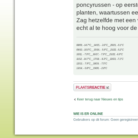
poncyrussen - op eerst
planten, waartussen ee
Zag hetzelfde met een
echt al te hoog voor d
08/09, -14.7°C__14/15, - 3.6°C__20/21, -9.1°C
09/10, -10.0°C__15/16, - 5.9°C__21/22, -5.2°C
10/11, - 7.9°C__16/17, - 7.9°C__21/22, -6.9°C
11/12, -14.7°C__17/18, - 8.3°C__22/23, -7.1°C
12/13, - 7.9°C__18/19, - 7.5°C
13/14, - 0.8°C__19/20, - 2.8°C
Plaats een reactie
Keer terug naar Nieuws en tips
WIE IS ER ONLINE
Gebruikers op dit forum: Geen geregistreer