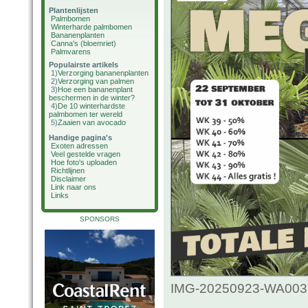
Plantenlijsten
Palmbomen
Winterharde palmbomen
Bananenplanten
Canna's (bloemriet)
Palmvarens
Populairste artikels
1)
Verzorging bananenplanten
2)
Verzorging van palmen
3)
Hoe een bananenplant
beschermen in de winter?
4)
De 10 winterhardste
palmbomen ter wereld
5)
Zaaien van avocado
Handige pagina's
Exoten adressen
Veel gestelde vragen
Hoe foto's uploaden
Richtlijnen
Disclaimer
Link naar ons
Links
SPONSORS
IMG-20250923-WA0032.