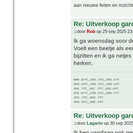
aan nieuwe feiten en inzich
Re: Uitverkoop gar
door
Rob
op 29 sep 2025 23
Ik ga woensdag voor de
Voelt een beetje als een
bijzitten en ik ga netj
herken.
08/09, -14.7°C__14/15, - 3.6°C__20/21, -9.1°C
09/10, -10.0°C__15/16, - 5.9°C__21/22, -5.2°C
10/11, - 7.9°C__16/17, - 7.9°C__21/22, -6.9°C
11/12, -14.7°C__17/18, - 8.3°C__22/23, -7.1°C
12/13, - 7.9°C__18/19, - 7.5°C
13/14, - 0.8°C__19/20, - 2.8°C
Re: Uitverkoop gar
door
Lagarto
op 30 sep 2025
Ik ben vandaag ook ge