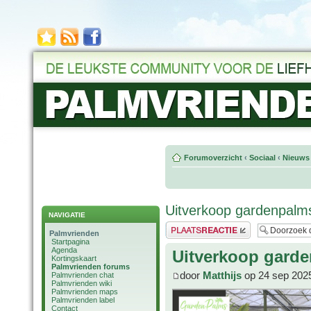
Forumoverzicht
‹
Sociaal
‹
Nieuws 
Uitverkoop gardenpalms
NAVIGATIE
Plaats een reactie
Palmvrienden
Startpagina
Agenda
Uitverkoop garde
Kortingskaart
Palmvrienden forums
door
Matthijs
op 24 sep 202
Palmvrienden chat
Palmvrienden wiki
Palmvrienden maps
Palmvrienden label
Contact