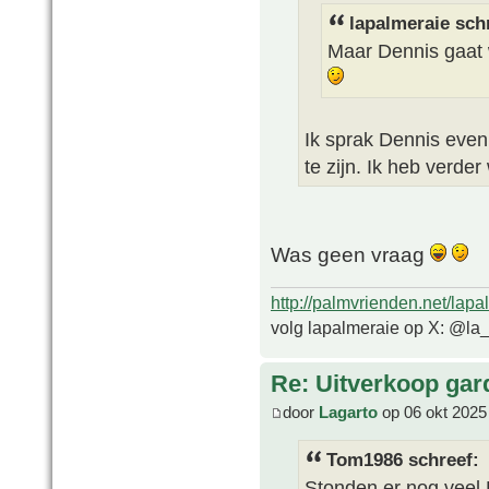
lapalmeraie sch
Maar Dennis gaat 
Ik sprak Dennis even
te zijn. Ik heb verder
Was geen vraag
http://palmvrienden.net/lapa
volg lapalmeraie op X: @la
Re: Uitverkoop gar
door
Lagarto
op 06 okt 2025
Tom1986 schreef:
Stonden er nog veel 