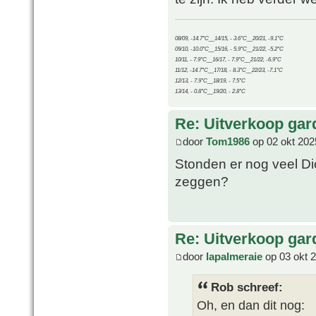
08/09, -14.7°C__14/15, - 3.6°C__20/21, -9.1°C
09/10, -10.0°C__15/16, - 5.9°C__21/22, -5.2°C
10/11, - 7.9°C__16/17, - 7.9°C__21/22, -6.9°C
11/12, -14.7°C__17/18, - 8.3°C__22/23, -7.1°C
12/13, - 7.9°C__18/19, - 7.5°C
13/14, - 0.8°C__19/20, - 2.8°C
Re: Uitverkoop gar
door
Tom1986
op 02 okt 202
Stonden er nog veel Di
zeggen?
Re: Uitverkoop gar
door
lapalmeraie
op 03 okt 
Rob schreef:
Oh, en dan dit nog: