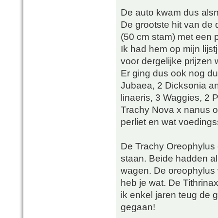
De auto kwam dus alsno
De grootste hit van de
(50 cm stam) met een p
Ik had hem op mijn lijs
voor dergelijke prijzen
Er ging dus ook nog du
Jubaea, 2 Dicksonia an
linaeris, 3 Waggies, 2 
Trachy Nova x nanus o
perliet en wat voedingss
De Trachy Oreophylus e
staan. Beide hadden a
wagen. De oreophylus w
heb je wat. De Tithrina
ik enkel jaren teug de
gegaan!