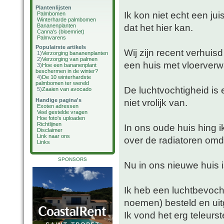
Plantenlijsten
Ik kon niet echt een ju
Palmbomen
Winterharde palmbomen
dat het hier kan.
Bananenplanten
Canna's (bloemriet)
Palmvarens
Populairste artikels
Wij zijn recent verhuis
1)
Verzorging bananenplanten
2)
Verzorging van palmen
een huis met vloerver
3)
Hoe een bananenplant
beschermen in de winter?
4)
De 10 winterhardste
palmbomen ter wereld
De luchtvochtigheid is 
5)
Zaaien van avocado
Handige pagina's
niet vrolijk van.
Exoten adressen
Veel gestelde vragen
Hoe foto's uploaden
Richtlijnen
In ons oude huis hing 
Disclaimer
Link naar ons
over de radiatoren omd
Links
SPONSORS
Nu in ons nieuwe huis i
Ik heb een luchtbevocht
noemen) besteld en ui
Ik vond het erg teleurst