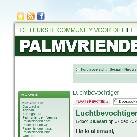
Forumoverzicht
‹
Sociaal
‹
Nieuws 
Luchtbevochtiger
NAVIGATIE
Plaats een reactie
Palmvrienden
Startpagina
Agenda
Luchtbevochtige
Kortingskaart
Palmvrienden forums
door
Bluesart
op 07 dec 202
Palmvrienden chat
Palmvrienden wiki
Palmvrienden maps
Hallo allemaal,
Palmvrienden label
Contact