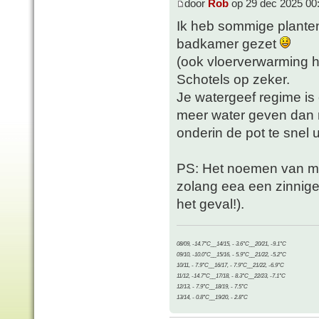
door
Rob
op 29 dec 2025 00
Ik heb sommige planten 
badkamer gezet
(ook vloerverwarming hi
Schotels op zeker.
Je watergeef regime is
meer water geven dan 
onderin de pot te snel ui
PS: Het noemen van me
zolang eea een zinnige 
het geval!).
08/09, -14.7°C__14/15, - 3.6°C__20/21, -9.1°C
09/10, -10.0°C__15/16, - 5.9°C__21/22, -5.2°C
10/11, - 7.9°C__16/17, - 7.9°C__21/22, -6.9°C
11/12, -14.7°C__17/18, - 8.3°C__22/23, -7.1°C
12/13, - 7.9°C__18/19, - 7.5°C
13/14, - 0.8°C__19/20, - 2.8°C