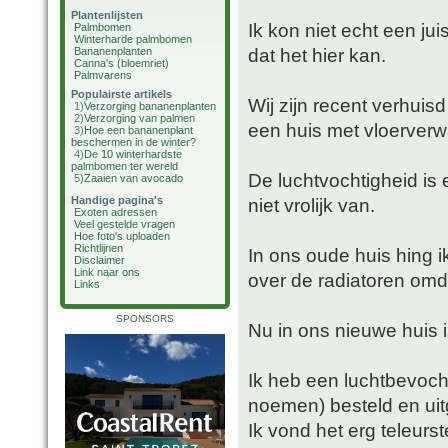
Plantenlijsten
Ik kon niet echt een ju
Palmbomen
Winterharde palmbomen
dat het hier kan.
Bananenplanten
Canna's (bloemriet)
Palmvarens
Populairste artikels
Wij zijn recent verhuis
1)
Verzorging bananenplanten
2)
Verzorging van palmen
een huis met vloerver
3)
Hoe een bananenplant
beschermen in de winter?
4)
De 10 winterhardste
palmbomen ter wereld
De luchtvochtigheid is 
5)
Zaaien van avocado
Handige pagina's
niet vrolijk van.
Exoten adressen
Veel gestelde vragen
Hoe foto's uploaden
Richtlijnen
In ons oude huis hing 
Disclaimer
Link naar ons
over de radiatoren omd
Links
SPONSORS
Nu in ons nieuwe huis i
Ik heb een luchtbevocht
noemen) besteld en ui
Ik vond het erg teleurst