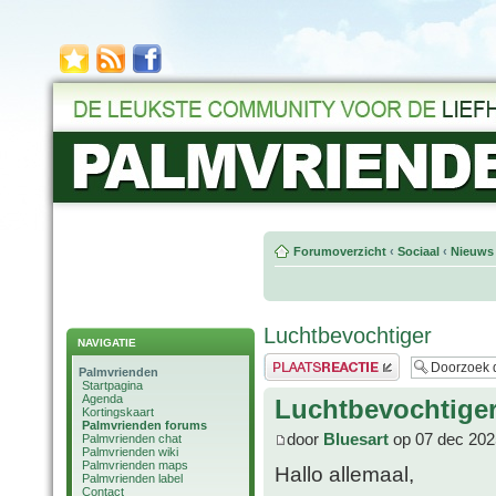
Forumoverzicht
‹
Sociaal
‹
Nieuws 
Luchtbevochtiger
NAVIGATIE
Plaats een reactie
Palmvrienden
Startpagina
Agenda
Luchtbevochtige
Kortingskaart
Palmvrienden forums
door
Bluesart
op 07 dec 202
Palmvrienden chat
Palmvrienden wiki
Palmvrienden maps
Hallo allemaal,
Palmvrienden label
Contact