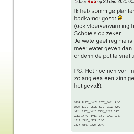
door
Rob
op 29 dec 2025 00
Ik heb sommige planten 
badkamer gezet
(ook vloerverwarming hi
Schotels op zeker.
Je watergeef regime is
meer water geven dan 
onderin de pot te snel ui
PS: Het noemen van me
zolang eea een zinnige 
het geval!).
08/09, -14.7°C__14/15, - 3.6°C__20/21, -9.1°C
09/10, -10.0°C__15/16, - 5.9°C__21/22, -5.2°C
10/11, - 7.9°C__16/17, - 7.9°C__21/22, -6.9°C
11/12, -14.7°C__17/18, - 8.3°C__22/23, -7.1°C
12/13, - 7.9°C__18/19, - 7.5°C
13/14, - 0.8°C__19/20, - 2.8°C