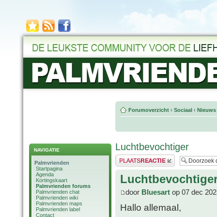
Forumoverzicht
‹
Sociaal
‹
Nieuws 
Luchtbevochtiger
NAVIGATIE
Plaats een reactie
Palmvrienden
Startpagina
Agenda
Luchtbevochtige
Kortingskaart
Palmvrienden forums
door
Bluesart
op 07 dec 202
Palmvrienden chat
Palmvrienden wiki
Palmvrienden maps
Hallo allemaal,
Palmvrienden label
Contact