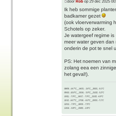
door
Rob
op 29 dec 2025 00
Ik heb sommige planten 
badkamer gezet
(ook vloerverwarming hi
Schotels op zeker.
Je watergeef regime is
meer water geven dan 
onderin de pot te snel ui
PS: Het noemen van me
zolang eea een zinnige 
het geval!).
08/09, -14.7°C__14/15, - 3.6°C__20/21, -9.1°C
09/10, -10.0°C__15/16, - 5.9°C__21/22, -5.2°C
10/11, - 7.9°C__16/17, - 7.9°C__21/22, -6.9°C
11/12, -14.7°C__17/18, - 8.3°C__22/23, -7.1°C
12/13, - 7.9°C__18/19, - 7.5°C
13/14, - 0.8°C__19/20, - 2.8°C