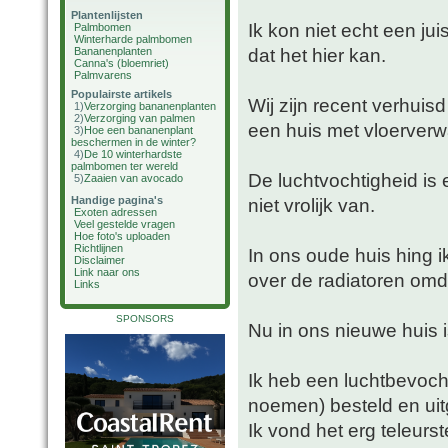
Plantenlijsten
Ik kon niet echt een ju
Palmbomen
Winterharde palmbomen
dat het hier kan.
Bananenplanten
Canna's (bloemriet)
Palmvarens
Populairste artikels
Wij zijn recent verhuis
1)
Verzorging bananenplanten
2)
Verzorging van palmen
een huis met vloerver
3)
Hoe een bananenplant
beschermen in de winter?
4)
De 10 winterhardste
palmbomen ter wereld
De luchtvochtigheid is 
5)
Zaaien van avocado
Handige pagina's
niet vrolijk van.
Exoten adressen
Veel gestelde vragen
Hoe foto's uploaden
Richtlijnen
In ons oude huis hing 
Disclaimer
Link naar ons
over de radiatoren omd
Links
SPONSORS
Nu in ons nieuwe huis i
Ik heb een luchtbevocht
noemen) besteld en ui
Ik vond het erg teleurst