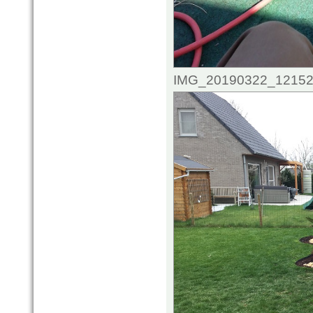
IMG_20190322_121521.