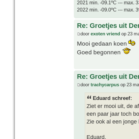
2021 min. -09.1ºC --- max. 
2022 min. -09.0ºC --- max. 
Re: Groetjes uit D
door
exoten vriend
op 23 ma
Mooi gedaan koen
Goed begonnen
Re: Groetjes uit D
door
trachycarpus
op 23 ma
Eduard schreef:
Ziet er mooi uit, de a
een paar jaar toch b
Zie ook al een jong
Eduard.