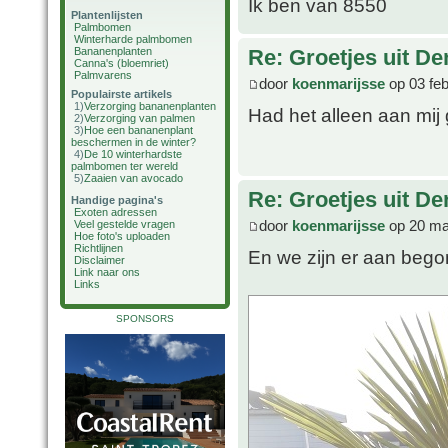
Ik ben van 8550
Plantenlijsten
Palmbomen
Winterharde palmbomen
Bananenplanten
Re: Groetjes uit D
Canna's (bloemriet)
Palmvarens
door
koenmarijsse
op 03 feb
Populairste artikels
1)
Verzorging bananenplanten
Had het alleen aan mij
2)
Verzorging van palmen
3)
Hoe een bananenplant
beschermen in de winter?
4)
De 10 winterhardste
palmbomen ter wereld
5)
Zaaien van avocado
Re: Groetjes uit D
Handige pagina's
Exoten adressen
door
koenmarijsse
op 20 ma
Veel gestelde vragen
Hoe foto's uploaden
Richtlijnen
En we zijn er aan bego
Disclaimer
Link naar ons
Links
SPONSORS