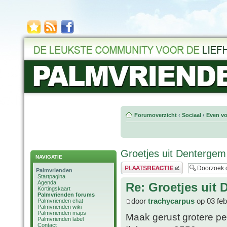
Forumoverzicht
‹
Sociaal
‹
Even vo
Groetjes uit Dentergem
NAVIGATIE
Plaats een reactie
Palmvrienden
Startpagina
Agenda
Re: Groetjes uit
Kortingskaart
Palmvrienden forums
door
trachycarpus
op 03 feb
Palmvrienden chat
Palmvrienden wiki
Palmvrienden maps
Maak gerust grotere pe
Palmvrienden label
Contact