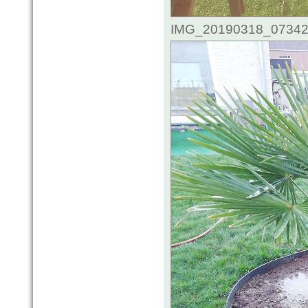
IMG_20190318_073426.