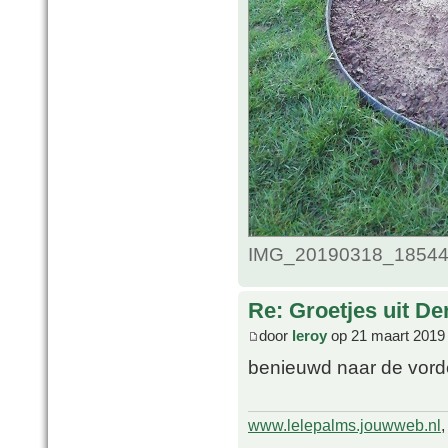
IMG_20190318_185440.
Re: Groetjes uit D
door
leroy
op 21 maart 2019
benieuwd naar de vord
www.lelepalms.jouwweb.nl