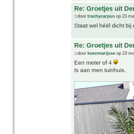
Re: Groetjes uit D
door
trachycarpus
op 23 ma
Staat wel héél dicht bij 
Re: Groetjes uit D
door
koenmarijsse
op 23 ma
Een meter of 4
Is aan men tuinhuis.