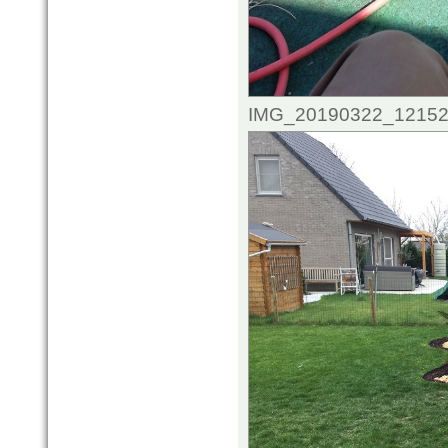
IMG_20190322_121521.