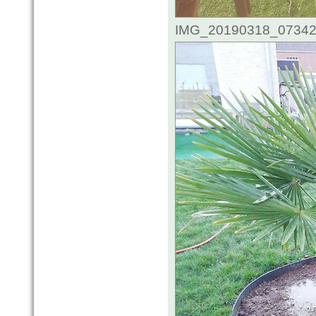
IMG_20190318_073426.