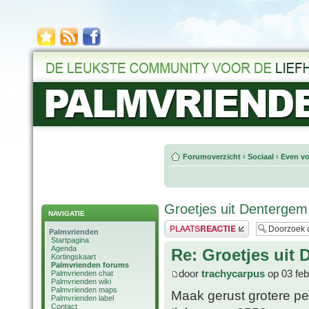
Forumoverzicht
‹
Sociaal
‹
Even vo
Groetjes uit Dentergem
NAVIGATIE
Plaats een reactie
Palmvrienden
Startpagina
Agenda
Re: Groetjes uit
Kortingskaart
Palmvrienden forums
door
trachycarpus
op 03 feb
Palmvrienden chat
Palmvrienden wiki
Palmvrienden maps
Maak gerust grotere pe
Palmvrienden label
Contact