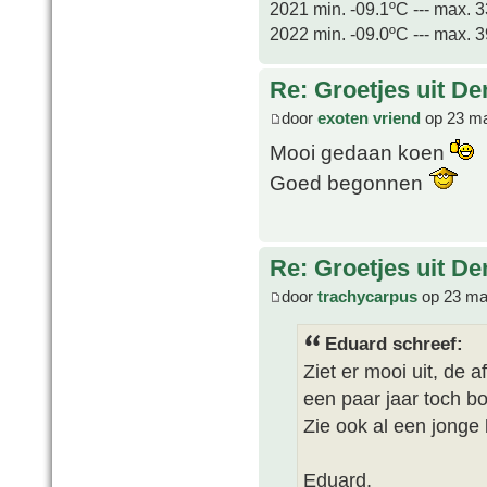
2021 min. -09.1ºC --- max. 
2022 min. -09.0ºC --- max. 
Re: Groetjes uit D
door
exoten vriend
op 23 ma
Mooi gedaan koen
Goed begonnen
Re: Groetjes uit D
door
trachycarpus
op 23 ma
Eduard schreef:
Ziet er mooi uit, de a
een paar jaar toch b
Zie ook al een jong
Eduard.