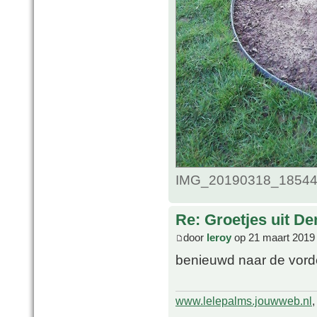
IMG_20190318_185440.
Re: Groetjes uit D
door
leroy
op 21 maart 2019
benieuwd naar de vord
www.lelepalms.jouwweb.nl