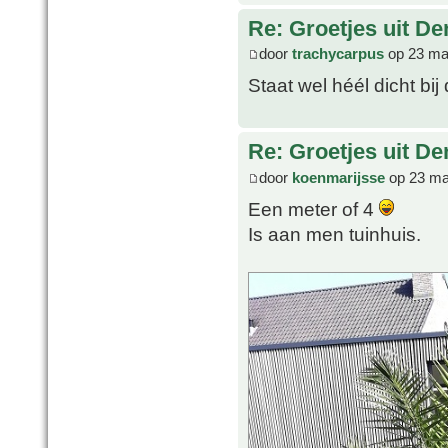
Re: Groetjes uit D
door
trachycarpus
op 23 ma
Staat wel héél dicht bij 
Re: Groetjes uit D
door
koenmarijsse
op 23 ma
Een meter of 4
Is aan men tuinhuis.