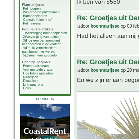
Ik ben van 8550
Plantenlijsten
Palmbomen
Winterharde palmbomen
Bananenplanten
Re: Groetjes uit D
Canna's (bloemriet)
Palmvarens
door
koenmarijsse
op 03 feb
Populairste artikels
1)
Verzorging bananenplanten
Had het alleen aan mij
2)
Verzorging van palmen
3)
Hoe een bananenplant
beschermen in de winter?
4)
De 10 winterhardste
palmbomen ter wereld
5)
Zaaien van avocado
Re: Groetjes uit D
Handige pagina's
Exoten adressen
door
koenmarijsse
op 20 ma
Veel gestelde vragen
Hoe foto's uploaden
Richtlijnen
En we zijn er aan bego
Disclaimer
Link naar ons
Links
SPONSORS