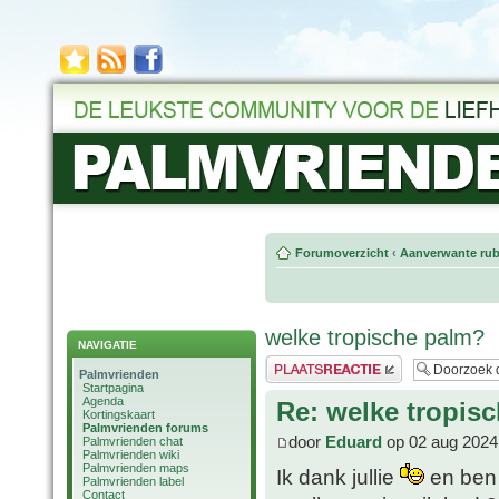
Forumoverzicht
‹
Aanverwante rub
welke tropische palm?
NAVIGATIE
Plaats een reactie
Palmvrienden
Startpagina
Agenda
Re: welke tropis
Kortingskaart
Palmvrienden forums
door
Eduard
op 02 aug 2024
Palmvrienden chat
Palmvrienden wiki
Palmvrienden maps
Ik dank jullie
en ben 
Palmvrienden label
Contact