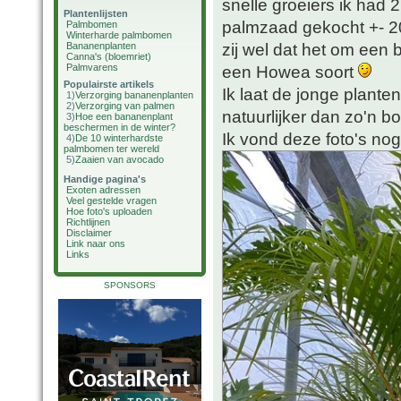
snelle groeiers ik had
Plantenlijsten
palmzaad gekocht +- 20
Palmbomen
Winterharde palmbomen
zij wel dat het om een 
Bananenplanten
Canna's (bloemriet)
Palmvarens
een Howea soort
Populairste artikels
Ik laat de jonge planten
1)
Verzorging bananenplanten
2)
Verzorging van palmen
natuurlijker dan zo'n bos
3)
Hoe een bananenplant
beschermen in de winter?
Ik vond deze foto's nog 
4)
De 10 winterhardste
palmbomen ter wereld
5)
Zaaien van avocado
Handige pagina's
Exoten adressen
Veel gestelde vragen
Hoe foto's uploaden
Richtlijnen
Disclaimer
Link naar ons
Links
SPONSORS