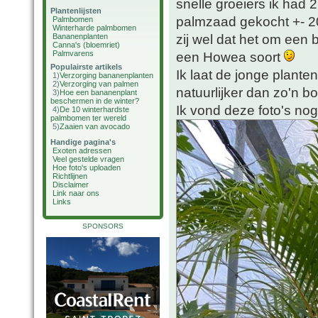
snelle groeiers ik had
Plantenlijsten
palmzaad gekocht +- 20
Palmbomen
Winterharde palmbomen
zij wel dat het om een 
Bananenplanten
Canna's (bloemriet)
Palmvarens
een Howea soort
Populairste artikels
Ik laat de jonge planten
1)
Verzorging bananenplanten
2)
Verzorging van palmen
natuurlijker dan zo'n bos
3)
Hoe een bananenplant
beschermen in de winter?
Ik vond deze foto's nog 
4)
De 10 winterhardste
palmbomen ter wereld
5)
Zaaien van avocado
Handige pagina's
Exoten adressen
Veel gestelde vragen
Hoe foto's uploaden
Richtlijnen
Disclaimer
Link naar ons
Links
SPONSORS