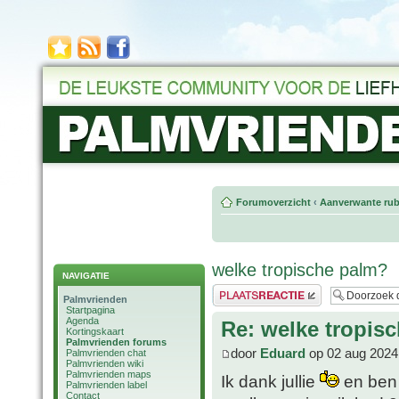
Forumoverzicht
‹
Aanverwante rub
welke tropische palm?
NAVIGATIE
Plaats een reactie
Palmvrienden
Startpagina
Agenda
Re: welke tropis
Kortingskaart
Palmvrienden forums
door
Eduard
op 02 aug 2024
Palmvrienden chat
Palmvrienden wiki
Palmvrienden maps
Ik dank jullie
en ben 
Palmvrienden label
Contact